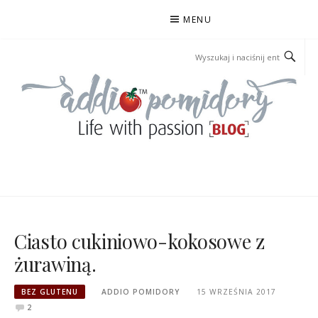
Przejdź
MENU
do
treści
ADDIOPOMIDORY
Ciasto cukiniowo-kokosowe z
żurawiną.
BEZ GLUTENU
ADDIO POMIDORY
15 WRZEŚNIA 2017
2