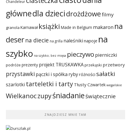
ciasteczka
Chandeleur
dla dzieci
główne
drożdżowe
filmy
na
książki
makaron
Karnawał
Made in Belgium
granola
na
deser
na diecie
naleśniki
napoje
na grilla
szybko
pieczywo
pierniczki
na szybko; bez mięsa
projekt TRUSKAWKA
przetwory
prezenty
podróże
przekąski
sałatki
przystawki
pączki i spółka
ryby
różności
tarteletki i tarty
szarlotki
Tłusty Czwartek
wegańskie
śniadanie
Wielkanoc
zupy
świątecznie
ZNAJDZIESZ MNIE TAM