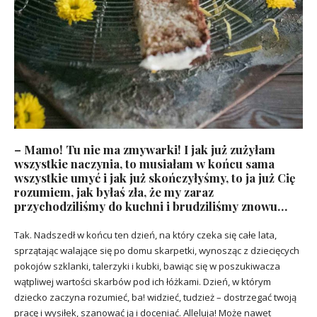
– Mamo! Tu nie ma zmywarki! I jak już zużyłam
wszystkie naczynia, to musiałam w końcu sama
wszystkie umyć i jak już skończyłyśmy, to ja już Cię
rozumiem, jak byłaś zła, że my zaraz
przychodziliśmy do kuchni i brudziliśmy znowu…
Tak. Nadszedł w końcu ten dzień, na który czeka się całe lata,
sprzątając walające się po domu skarpetki, wynosząc z dziecięcych
pokojów szklanki, talerzyki i kubki, bawiąc się w poszukiwacza
wątpliwej wartości skarbów pod ich łóżkami. Dzień, w którym
dziecko zaczyna rozumieć, ba! widzieć, tudzież – dostrzegać twoją
pracę i wysiłek, szanować ją i doceniać. Alleluja! Może nawet