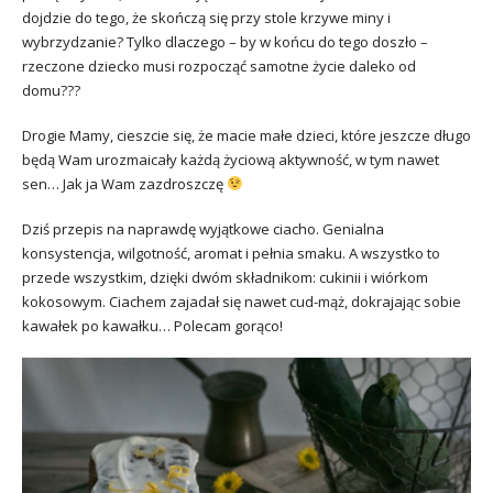
dojdzie do tego, że skończą się przy stole krzywe miny i
wybrzydzanie? Tylko dlaczego – by w końcu do tego doszło –
rzeczone dziecko musi rozpocząć samotne życie daleko od
domu???
Drogie Mamy, cieszcie się, że macie małe dzieci, które jeszcze długo
będą Wam urozmaicały każdą życiową aktywność, w tym nawet
sen… Jak ja Wam zazdroszczę
Dziś przepis na naprawdę wyjątkowe ciacho. Genialna
konsystencja, wilgotność, aromat i pełnia smaku. A wszystko to
przede wszystkim, dzięki dwóm składnikom: cukinii i wiórkom
kokosowym. Ciachem zajadał się nawet cud-mąż, dokrajając sobie
kawałek po kawałku… Polecam gorąco!