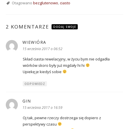
Otagowano
bezglutenowo
,
ciasto
2 KOMENTARZE
DODAJ SWOJE
WIEWIÓRA
pisze:
15 września 2017 o 06:52
Skład ciasta rewelacyjny, w życiu bym nie odgadła
wiórków skoro były już migdały hi hi
Upiekę je kiedyś sobie
ODPOWIEDZ
GIN
pisze:
15 września 2017 o 16:59
Oj tak, pewne rzeczy dostrzega się dopiero z
perspektywy czasu