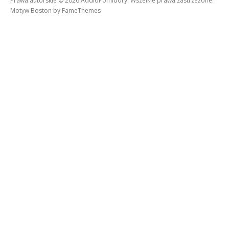
Prawa autorskie © 2026 AddioPomidory. Wszelkie prawa zastrzeżone.
Motyw Boston by
FameThemes