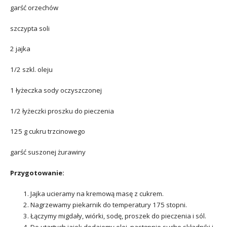
garść orzechów
szczypta soli
2 jajka
1/2 szkl. oleju
1 łyżeczka sody oczyszczonej
1/2 łyżeczki proszku do pieczenia
125 g cukru trzcinowego
garść suszonej żurawiny
Przygotowanie:
Jajka ucieramy na kremową masę z cukrem.
Nagrzewamy piekarnik do temperatury 175 stopni.
Łączymy migdały, wiórki, sodę, proszek do pieczenia i sól.
Do utartych jajek dodajemy olej, następnie suche składniki i