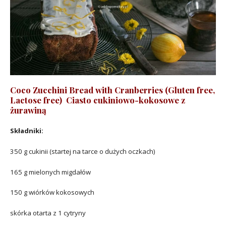
Coco Zucchini Bread with Cranberries (Gluten free,
Lactose free)
Ciasto cukiniowo-kokosowe z
żurawiną
Składniki:
350 g cukinii (startej na tarce o dużych oczkach)
165 g mielonych migdałów
150 g wiórków kokosowych
skórka otarta z 1 cytryny