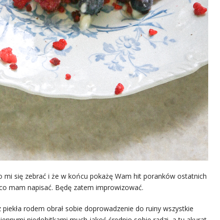
ło mi się zebrać i że w końcu pokażę Wam hit poranków ostatnich
, co mam napisać. Będę zatem improwizować.
z piekła rodem obrał sobie doprowadzenie do ruiny wszystkie
iennymi niedobitkami much jakoś średnio sobie radzi, a tu akurat