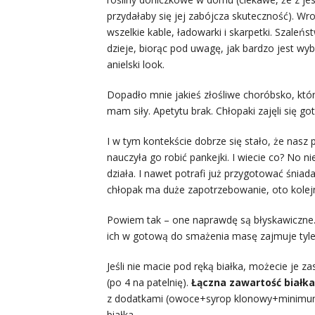
przydałaby się jej zabójcza skuteczność). 
wszelkie kable, ładowarki i skarpetki. Szaleń
dzieje, biorąc pod uwagę, jak bardzo jest wy
anielski look.
Dopadło mnie jakieś złośliwe choróbsko, któr
mam siły. Apetytu brak. Chłopaki zajęli się g
I w tym kontekście dobrze się stało, że nasz 
nauczyła go robić pankejki. I wiecie co? No 
działa. I nawet potrafi już przygotować śniada
chłopak ma duże zapotrzebowanie, oto kolejn
Powiem tak – one naprawdę są błyskawiczne. J
ich w gotową do smażenia masę zajmuje tyle, 
Jeśli nie macie pod ręką białka, możecie je 
(po 4 na patelnię).
Łączna zawartość białka
z dodatkami (owoce+syrop klonowy+minimum 
białka.