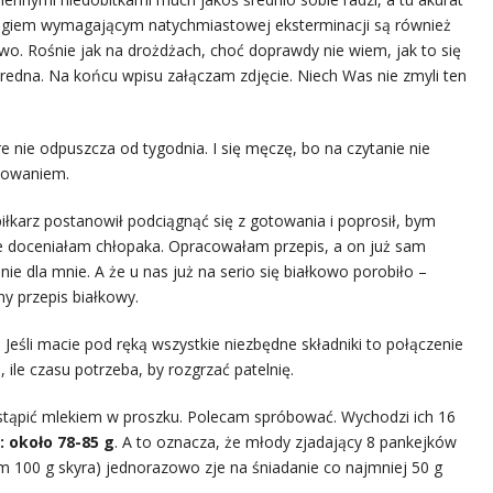
Wrogiem wymagającym natychmiastowej eksterminacji są również
stwo. Rośnie jak na drożdżach, choć doprawdy nie wiem, jak to się
bredna. Na końcu wpisu załączam zdjęcie. Niech Was nie zmyli ten
e nie odpuszcza od tygodnia. I się męczę, bo na czytanie nie
otowaniem.
piłkarz postanowił podciągnąć się z gotowania i poprosił, bym
nie doceniałam chłopaka. Opracowałam przepis, a on już sam
nie dla mnie. A że u nas już na serio się białkowo porobiło –
y przepis białkowy.
eśli macie pod ręką wszystkie niezbędne składniki to połączenie
ile czasu potrzeba, by rozgrzać patelnię.
zastąpić mlekiem w proszku. Polecam spróbować. Wychodzi ich 16
: około 78-85 g
. A to oznacza, że młody zjadający 8 pankejków
100 g skyra) jednorazowo zje na śniadanie co najmniej 50 g