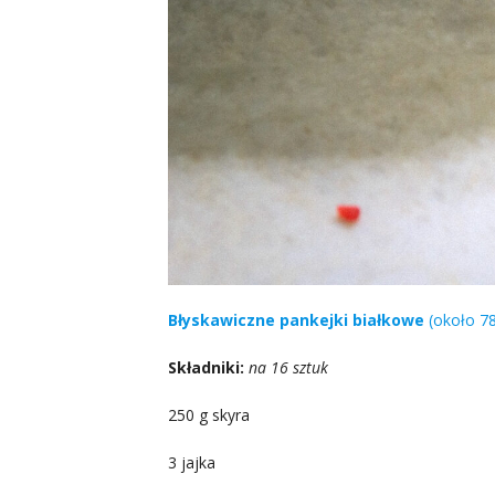
Błyskawiczne pankejki białkowe
(około 78
Składniki:
na 16 sztuk
250 g skyra
3 jajka