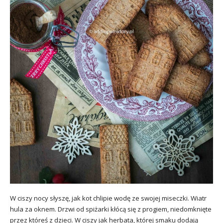
W ciszy nocy słyszę, jak kot chlipie wodę ze swojej miseczki. Wiatr
hula za oknem. Drzwi od spiżarki kłócą się z progiem, niedomknięte
przez któreś z dzieci. W ciszy jak herbata, której smaku dodają