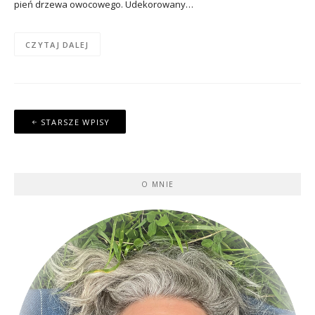
pień drzewa owocowego. Udekorowany…
CZYTAJ DALEJ
Nawigacja
STARSZE WPISY
po
wpisach
O MNIE