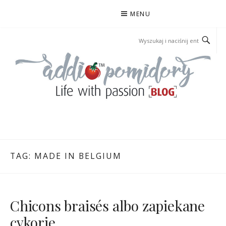
Przejdź
MENU
do
treści
ADDIOPOMIDORY
TAG:
MADE IN BELGIUM
Chicons braisés albo zapiekane
cykorie