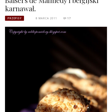
Baisers de Malmedy i belgijski
karnawał.
PRZEPISY
8 MARCA 2011
17