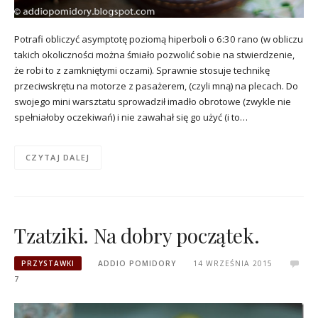
Potrafi obliczyć asymptotę poziomą hiperboli o 6:30 rano (w obliczu
takich okoliczności można śmiało pozwolić sobie na stwierdzenie,
że robi to z zamkniętymi oczami). Sprawnie stosuje technikę
przeciwskrętu na motorze z pasażerem, (czyli mną) na plecach. Do
swojego mini warsztatu sprowadził imadło obrotowe (zwykle nie
spełniałoby oczekiwań) i nie zawahał się go użyć (i to…
CZYTAJ DALEJ
Tzatziki. Na dobry początek.
PRZYSTAWKI
ADDIO POMIDORY
14 WRZEŚNIA 2015
7