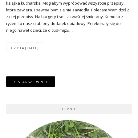
książka kucharska. Mogłabym wypróbować wszystkie przepisy,
które zawiera. I pewnie bym się nie zawiodła. Polecam Wam dziś 2
z niej przepisy. Na burgery i sos z kwaśnej śmietany. Komosa z
ryżem to nasz ulubiony dodatek obiadowy. Przekonały się do
niego nawet dzieci, że o cud-mężu…
CZYTAJ DALEJ
Nawigacja
STARSZE WPISY
po
wpisach
O MNIE