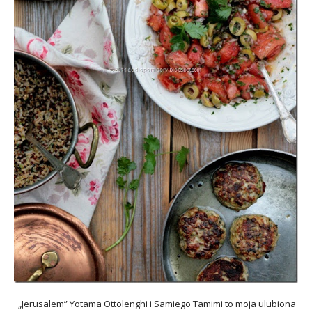
„Jerusalem” Yotama Ottolenghi i Samiego Tamimi to moja ulubiona