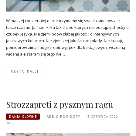
W maszej codzienniej diecie trzymamy się swoich smaków ale
także i zasad. Ja mam kilka takich, od których nie odstąpię choćby o
czubek języka. Nie zjem lodów słabej jakości i o intensywnych
jaskrawych kolorach. Nie zjem złej jakości czekolady. Nie kupuję
pomidorów zimą (mogę zrobić wyjątek dla koktajlowych, wczesną
wiosną ale staram się tego nie…
CZYTAJ DALEJ
Strozzapreti z pysznym ragù
DANIA GŁÓWNE
ADDIO POMIDORY
3 CZERWCA 2022
0