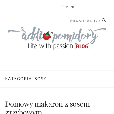
Przejdź
MENU
do
treści
ADDIOPOMIDORY
KATEGORIA:
SOSY
Domowy makaron z sosem
grzybowym