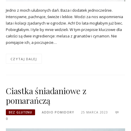
Jedno z moich ulubionych dań. Baza i dodatek jednocześnie.
Intensywne, pachnące, świeże i lekkie. Wodzi za nos wspomnienia
lata i kolacji zjadanych w ogrodzie. Ach! Do lata mogłabym już biec.
Pobiegłabym. I tyle by mnie widzieli. W tym przepisie kluczowe dla
całości są dwie ingrediencje: melasa z granatów i cynamon. Nie
pomijajcie ich, a poczujecie…
CZYTAJ DALEJ
Ciastka śniadaniowe z
pomarańczą
BEZ GLUTENU
ADDIO POMIDORY
25 MARCA 2023
0