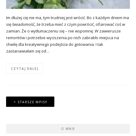
Im dłużej cię nie ma, tym trudniej jest wrócić. Bo z każdym dniem ma
się świadomość, że trzeba mieć z czym powrócić, ofiarować coś w
zamian. Że o wytłumaczeniu się – nie wspomnę. W zawierusze
remontów i potrzebie wyciszenia po nich zabrakło miejsca na
chwilę dla kreatywnego podejścia do gotowania. I tak
zastanawiałam się od…
CZYTAJ DALEJ
Nawigacja
STARSZE WPISY
po
wpisach
O MNIE