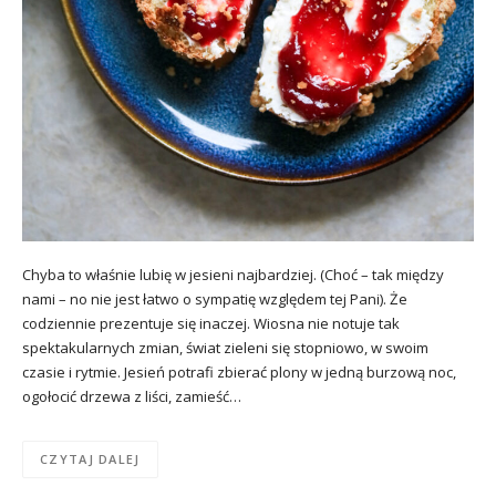
Chyba to właśnie lubię w jesieni najbardziej. (Choć – tak między
nami – no nie jest łatwo o sympatię względem tej Pani). Że
codziennie prezentuje się inaczej. Wiosna nie notuje tak
spektakularnych zmian, świat zieleni się stopniowo, w swoim
czasie i rytmie. Jesień potrafi zbierać plony w jedną burzową noc,
ogołocić drzewa z liści, zamieść…
CZYTAJ DALEJ