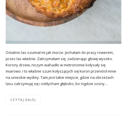
Ostatnio las szumiał mi jak morze. Jechałam do pracy rowerem,
przez las właśnie. Zatrzymałam się, zadzierając głowę wysoko.
Korony drzew, niczym wahadło w metronomie kołysały się
miarowo. I to właśnie szum kołyszących się koron przeniósł mnie
na unieskie wydmy. Tam jest takie miejsce, gdzie na obrzeżach
lasu zatrzymuję się i oddycham głęboko, bo nigdzie sosny…
CZYTAJ DALEJ