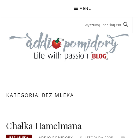
Przejdź
MENU
do
treści
ADDIOPOMIDORY
KATEGORIA:
BEZ MLEKA
Chałka Hamelmana
BEZ MLEKA
ADDIO POMIDORY
6 LISTOPADA 2025