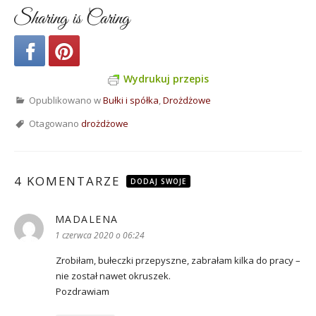
Sharing is Caring
Wydrukuj przepis
Opublikowano w
Bułki i spółka
,
Drożdżowe
Otagowano
drożdżowe
4 KOMENTARZE
DODAJ SWOJE
MADALENA
pisze:
1 czerwca 2020 o 06:24
Zrobiłam, bułeczki przepyszne, zabrałam kilka do pracy –
nie został nawet okruszek.
Pozdrawiam