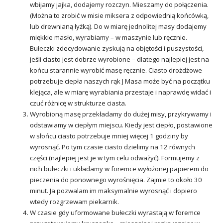
wbijamy jajka, dodajemy rozczyn. Mieszamy do połączenia.
(Można to zrobić w misie miksera z odpowiednią końcówką,
lub drewnianą łyżką). Do w miarę jednolitej masy dodajemy
miękkie masło, wyrabiamy – w maszynie lub ręcznie.
Bułeczki zdecydowanie zyskują na objętości i puszystości,
jeśli ciasto jest dobrze wyrobione – dlatego najlepiej jest na
końcu starannie wyrobić masę ręcznie. Ciasto drożdżowe
potrzebuje ciepła naszych rąk J Masa może być na początku
klejąca, ale w miarę wyrabiania przestaje i naprawdę widać i
czuć różnicę w strukturze ciasta.
Wyrobioną masę przekładamy do dużej misy, przykrywamy i
odstawiamy w ciepłym miejscu. Kiedy jest ciepło, postawione
w słońcu ciasto potrzebuje mniej więcej 1 godziny by
wyrosnąć. Po tym czasie ciasto dzielimy na 12 równych
części (najlepiej jest je w tym celu odważyć). Formujemy z
nich bułeczki i układamy w foremce wyłożonej papierem do
pieczenia do ponownego wyrośnięcia. Zajmie to około 30
minut. Ja pozwalam im maksymalnie wyrosnąć i dopiero
wtedy rozgrzewam piekarnik.
W czasie gdy uformowane bułeczki wyrastają w foremce