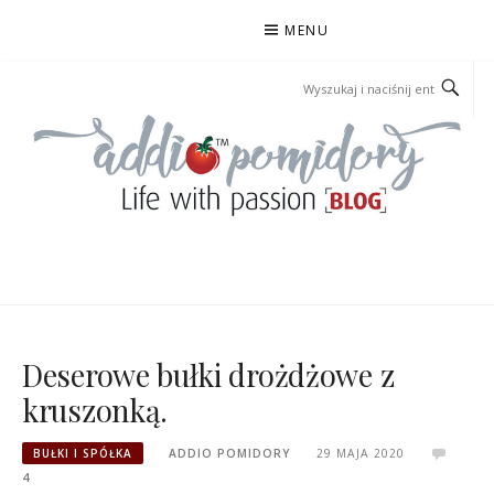
Przejdź
MENU
do
treści
ADDIOPOMIDORY
Deserowe bułki drożdżowe z
kruszonką.
BUŁKI I SPÓŁKA
ADDIO POMIDORY
29 MAJA 2020
4