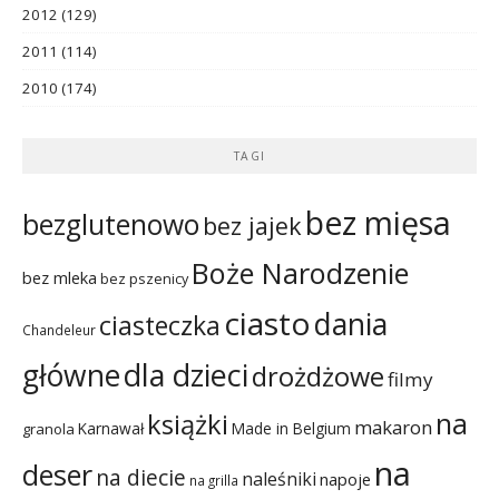
2012
(129)
2011
(114)
2010
(174)
TAGI
bez mięsa
bezglutenowo
bez jajek
Boże Narodzenie
bez mleka
bez pszenicy
ciasto
dania
ciasteczka
Chandeleur
dla dzieci
główne
drożdżowe
filmy
na
książki
makaron
Karnawał
Made in Belgium
granola
na
deser
na diecie
naleśniki
napoje
na grilla