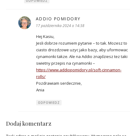
ODPOWIEDZ
ADDIO POMIDORY
pisze:
17 października 2024 o 14:38
Hej Kasiu,
Jesli dobrze rozumiem pytanie – to tak. Mozesz to
ciasto drozdzowe uzyc jako bazy, aby uformowac
cynamonki takze. Ale na Addio znajdziesz tez taki
swietny przepis na cynamonki –
https://www.addiopomidory.pl/soft-cinnamon-
rolls/
Pozdrawiam serdecznie,
Ania
ODPOWIEDZ
Dodaj komentarz
Twój adres e-mail nie zostanie opublikowany.
Wymagane pola są