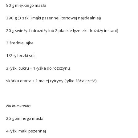
80 g miękkiego masła
390 g (3 szkl.) mąki pszennej (tortowej najidealniej)
20 g świeżych drożdży lub 2 płaskie łyżeczki drożdży instant)
2 średnie jajka
1/2 łyżeczki soli
3 łyżki cukru + 1 łyżka do rozczynu
skórka otarta z 1 malej cytryny (tylko żółta cześć)
Na kruszonkę:
25 g zimnego masła
4 łyżki maki pszennej