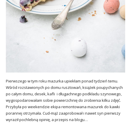
Pierwszego w tym roku mazurka upiekłam ponad tydzień temu.
Wśród rozstawionych po domu rusztowań, książek poupychanych
po całym domu, desek, kafli i długachnego podkładu szynowego,
wygospodarowałam sobie powierzchnię do zrobienia kilku zdjęć.
Przybyła po weekendzie ekipa remontowana mazurek do kawki
porannej otrzymała. Cud-mąż zaaprobował i nawet syn pierwszy
wyraził pochlebną opinię, a przepis na blogu…