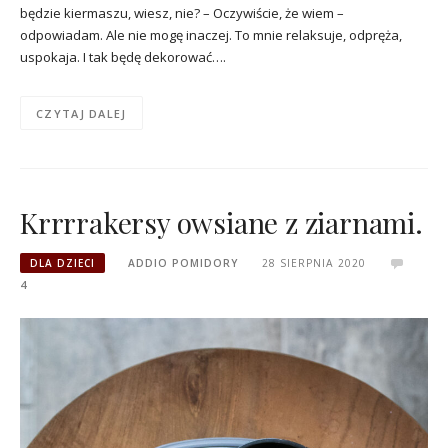
będzie kiermaszu, wiesz, nie? – Oczywiście, że wiem –
odpowiadam. Ale nie mogę inaczej. To mnie relaksuje, odpręża,
uspokaja. I tak będę dekorować….
CZYTAJ DALEJ
Krrrrakersy owsiane z ziarnami.
DLA DZIECI
ADDIO POMIDORY
28 SIERPNIA 2020
4