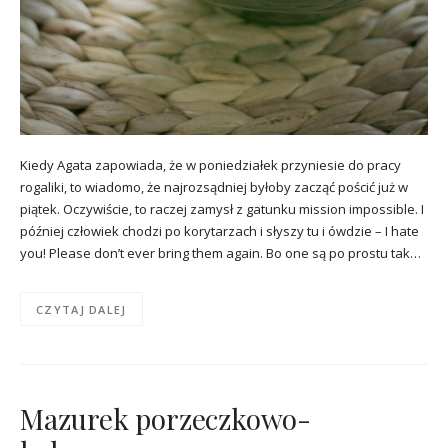
Kiedy Agata zapowiada, że w poniedziałek przyniesie do pracy
rogaliki, to wiadomo, że najrozsądniej byłoby zacząć pościć już w
piątek. Oczywiście, to raczej zamysł z gatunku mission impossible. I
później człowiek chodzi po korytarzach i słyszy tu i ówdzie – I hate
you! Please don’t ever bring them again. Bo one są po prostu tak…
CZYTAJ DALEJ
Mazurek porzeczkowo-