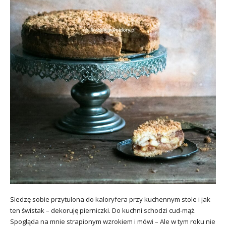
Siedzę sobie przytulona do kaloryfera przy kuchennym stole i jak
ten świstak – dekoruję pierniczki. Do kuchni schodzi cud-mąż.
Spogląda na mnie strapionym wzrokiem i mówi – Ale w tym roku nie