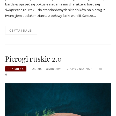
bardziej oprzeć się pokusie nadania mu charakteru bardziej
świątecznego. I tak – do standardowych składników na pierogi z
twarogiem dodałam ziarna z połowy laski wanilii, świeżo…
CZYTAJ DALEJ
Pierogi ruskie 2.0
BEZ MIĘSA
ADDIO POMIDORY
2 STYCZNIA 2025
0