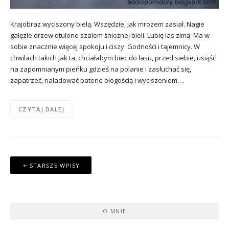
Krajobraz wyciszony bielą. Wszędzie, jak mrozem zasiał. Nagie
gałęzie drzew otulone szalem śnieżnej bieli. Lubię las zimą. Ma w
sobie znacznie więcej spokoju i ciszy. Godności i tajemnicy. W
chwilach takich jak ta, chciałabym biec do lasu, przed siebie, usiąść
na zapomnianym pieńku gdzieś na polanie i zasłuchać się,
zapatrzeć, naładować baterie błogością i wyciszeniem….
CZYTAJ DALEJ
Nawigacja
STARSZE WPISY
po
wpisach
O MNIE