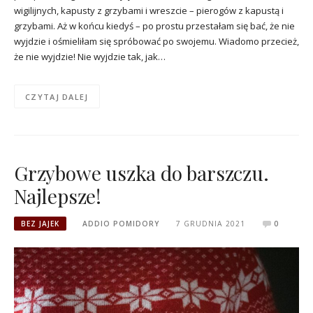
wigilijnych, kapusty z grzybami i wreszcie – pierogów z kapustą i
grzybami. Aż w końcu kiedyś – po prostu przestałam się bać, że nie
wyjdzie i ośmieliłam się spróbować po swojemu. Wiadomo przecież,
że nie wyjdzie! Nie wyjdzie tak, jak…
CZYTAJ DALEJ
Grzybowe uszka do barszczu.
Najlepsze!
BEZ JAJEK
ADDIO POMIDORY
7 GRUDNIA 2021
0