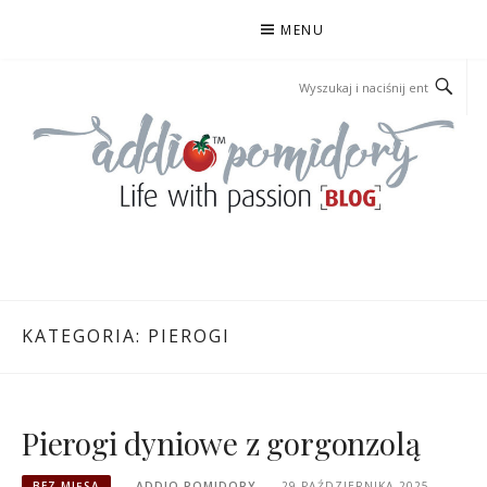
Przejdź
MENU
do
treści
ADDIOPOMIDORY
KATEGORIA:
PIEROGI
Pierogi dyniowe z gorgonzolą
BEZ MIĘSA
ADDIO POMIDORY
29 PAŹDZIERNIKA 2025