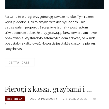
Farsz na te pierogi przygotowuję zawsze na oko. Tym razem –
wyszły idealne. I jak to zwykle w takich sytuacjach – nie
zapisywałam proporcji. Szczęśliwie jednak – post factum
uświadomiłam sobie, że przygotowując farsz otwierałam nowe
opakowania. Wystarczyło zatem tylko odmierzyć to, co w nich
pozostało i skalkulować. Nowością jest także ciasto na pierogi.
Dotychczas…
CZYTAJ DALEJ
Pierogi z kaszą, grzybami i …
BEZ MIĘSA
ADDIO POMIDORY
2 STYCZNIA 2025
0