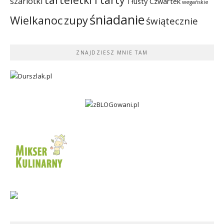
szarlotki
Tłusty Czwartek
wegańskie
śniadanie
Wielkanoc
zupy
świątecznie
ZNAJDZIESZ MNIE TAM