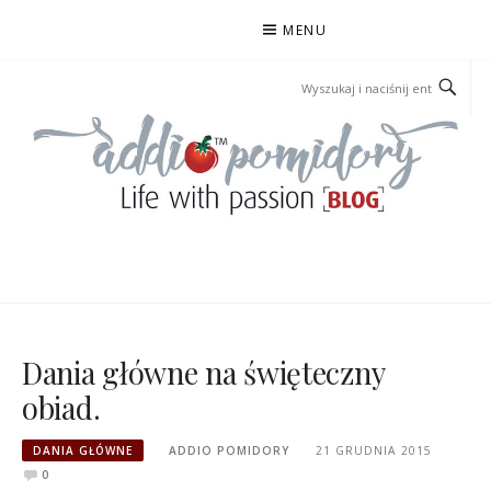
Przejdź
MENU
do
treści
ADDIOPOMIDORY
Dania główne na święteczny
obiad.
DANIA GŁÓWNE
ADDIO POMIDORY
21 GRUDNIA 2015
0