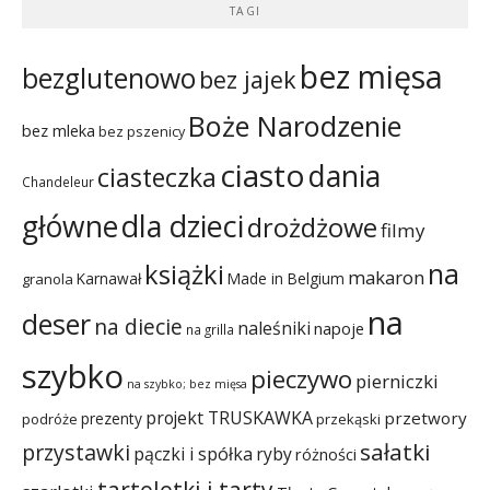
TAGI
bez mięsa
bezglutenowo
bez jajek
Boże Narodzenie
bez mleka
bez pszenicy
ciasto
dania
ciasteczka
Chandeleur
dla dzieci
główne
drożdżowe
filmy
na
książki
makaron
Karnawał
Made in Belgium
granola
na
deser
na diecie
naleśniki
napoje
na grilla
szybko
pieczywo
pierniczki
na szybko; bez mięsa
projekt TRUSKAWKA
przetwory
prezenty
podróże
przekąski
sałatki
przystawki
pączki i spółka
ryby
różności
tarteletki i tarty