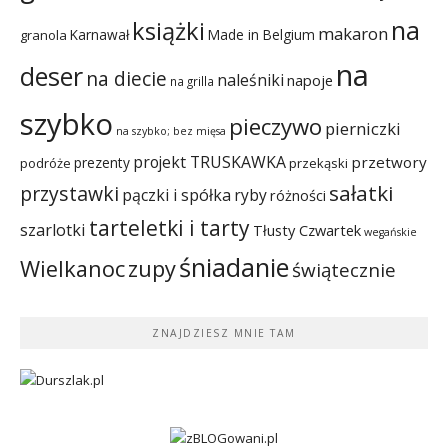
na
książki
makaron
Karnawał
Made in Belgium
granola
na
deser
na diecie
naleśniki
napoje
na grilla
szybko
pieczywo
pierniczki
na szybko; bez mięsa
projekt TRUSKAWKA
przetwory
prezenty
podróże
przekąski
sałatki
przystawki
pączki i spółka
ryby
różności
tarteletki i tarty
szarlotki
Tłusty Czwartek
wegańskie
śniadanie
Wielkanoc
zupy
świątecznie
ZNAJDZIESZ MNIE TAM