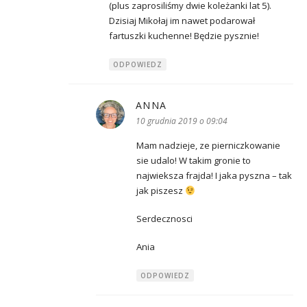
(plus zaprosiliśmy dwie koleżanki lat 5).
Dzisiaj Mikołaj im nawet podarował
fartuszki kuchenne! Będzie pysznie!
ODPOWIEDZ
ANNA
pisze:
10 grudnia 2019 o 09:04
Mam nadzieje, ze pierniczkowanie
sie udalo! W takim gronie to
najwieksza frajda! I jaka pyszna – tak
jak piszesz
Serdecznosci
Ania
ODPOWIEDZ