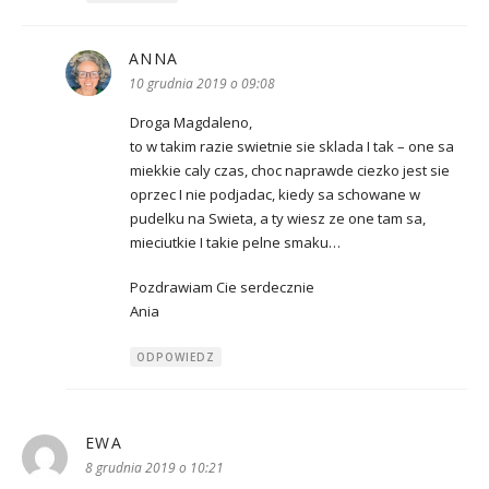
ANNA
pisze:
10 grudnia 2019 o 09:08
Droga Magdaleno,
to w takim razie swietnie sie sklada I tak – one sa
miekkie caly czas, choc naprawde ciezko jest sie
oprzec I nie podjadac, kiedy sa schowane w
pudelku na Swieta, a ty wiesz ze one tam sa,
mieciutkie I takie pelne smaku…
Pozdrawiam Cie serdecznie
Ania
ODPOWIEDZ
EWA
pisze:
8 grudnia 2019 o 10:21