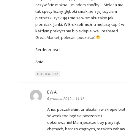
oczywiście można – miodem choćby… Melasa ma
tak specyficzny głęboki smak, że z jej użyciem
pierniczki zyskują i nie są w smaku takie jak
pierniczki Janki. W Brukseli można melasę kupić w
każdym praktycznie bio sklepie, we FreshMed i
Great Market, polecam poszukać
Serdecznosci
Ania
ODPOWIEDZ
EWA
pisze:
6 grudnia 2019 o 11:18
Ania, poszukałam, znalazłam w sklepie bio!
W weekend będzie pieczenie i
dekorowanie! Mam jeszcze trzy pary rąk
chętnych, bardzo chętnych, to takich zabaw