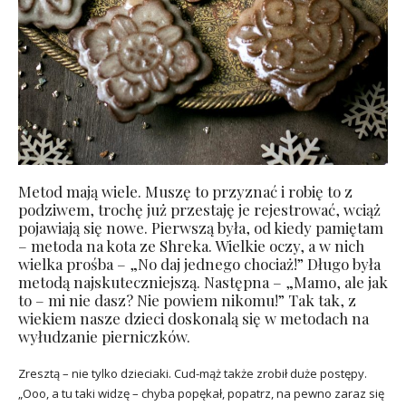
Metod mają wiele. Muszę to przyznać i robię to z
podziwem, trochę już przestaję je rejestrować, wciąż
pojawiają się nowe. Pierwszą była, od kiedy pamiętam
– metoda na kota ze Shreka. Wielkie oczy, a w nich
wielka prośba – „No daj jednego chociaż!” Długo była
metodą najskuteczniejszą. Następna – „Mamo, ale jak
to – mi nie dasz? Nie powiem nikomu!” Tak tak, z
wiekiem nasze dzieci doskonalą się w metodach na
wyłudzanie pierniczków.
Zresztą – nie tylko dzieciaki. Cud-mąż także zrobił duże postępy.
„Ooo, a tu taki widzę – chyba popękał, popatrz, na pewno zaraz się