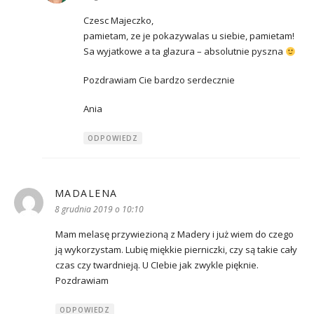
Czesc Majeczko,
pamietam, ze je pokazywalas u siebie, pamietam!
Sa wyjatkowe a ta glazura – absolutnie pyszna
Pozdrawiam Cie bardzo serdecznie
Ania
ODPOWIEDZ
MADALENA
pisze:
8 grudnia 2019 o 10:10
Mam melasę przywiezioną z Madery i już wiem do czego
ją wykorzystam. Lubię miękkie pierniczki, czy są takie cały
czas czy twardnieją. U CIebie jak zwykle pięknie.
Pozdrawiam
ODPOWIEDZ