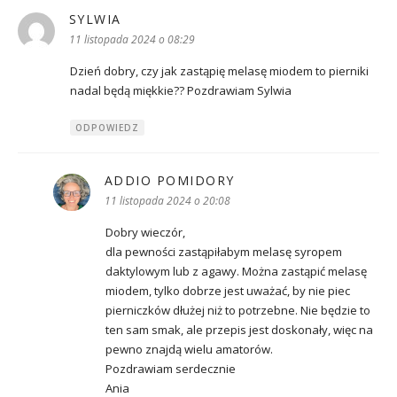
SYLWIA
pisze:
11 listopada 2024 o 08:29
Dzień dobry, czy jak zastąpię melasę miodem to pierniki
nadal będą miękkie?? Pozdrawiam Sylwia
ODPOWIEDZ
ADDIO POMIDORY
pisze:
11 listopada 2024 o 20:08
Dobry wieczór,
dla pewności zastąpiłabym melasę syropem
daktylowym lub z agawy. Można zastąpić melasę
miodem, tylko dobrze jest uważać, by nie piec
pierniczków dłużej niż to potrzebne. Nie będzie to
ten sam smak, ale przepis jest doskonały, więc na
pewno znajdą wielu amatorów.
Pozdrawiam serdecznie
Ania