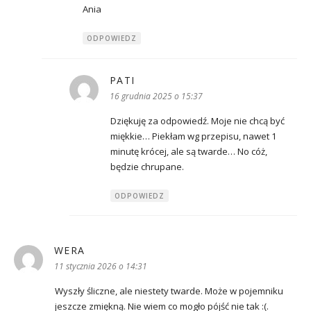
Ania
ODPOWIEDZ
PATI
pisze:
16 grudnia 2025 o 15:37
Dziękuję za odpowiedź. Moje nie chcą być
miękkie… Piekłam wg przepisu, nawet 1
minutę krócej, ale są twarde… No cóż,
będzie chrupane.
ODPOWIEDZ
WERA
pisze:
11 stycznia 2026 o 14:31
Wyszły śliczne, ale niestety twarde. Może w pojemniku
jeszcze zmiękną. Nie wiem co mogło pójść nie tak :(.