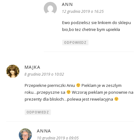
ANN
pisze:
12 grudnia 2019 o 16:25
Ewo podzielisz sie linkiem do sklepu
bio,bo tez chetnie bym upiekła
ODPOWIEDZ
MAJKA
pisze:
8 grudnia 2019 o 10:02
Przepiekne pierniczki Aniu
Pieklam je w zeszlym
roku…przepyszne sa
Wczoraj pieklam je ponownie na
prezenty dla bliskich…polewa jest rewelacyjna
ODPOWIEDZ
ANNA
pisze:
10 grudnia 2019 o 09:05