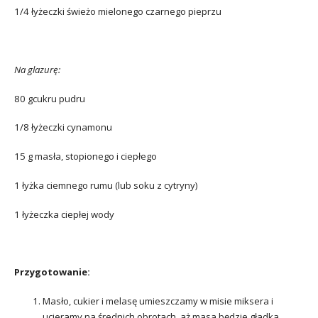
1/4 łyżeczki świeżo mielonego czarnego pieprzu
Na glazurę:
80 gcukru pudru
1/8 łyżeczki cynamonu
15 g masła, stopionego i ciepłego
1 łyżka ciemnego rumu (lub soku z cytryny)
1 łyżeczka ciepłej wody
Przygotowanie:
Masło, cukier i melasę umieszczamy w misie miksera i
ucieramy na średnich obrotach, aż masa będzie gładka.