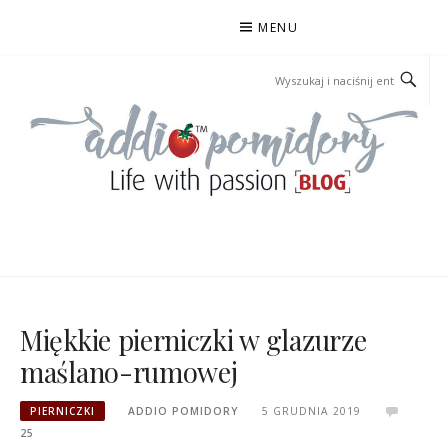
Przejdź
MENU
do
treści
ADDIOPOMIDORY
Miękkie pierniczki w glazurze
maślano-rumowej
PIERNICZKI
ADDIO POMIDORY
5 GRUDNIA 2019
25