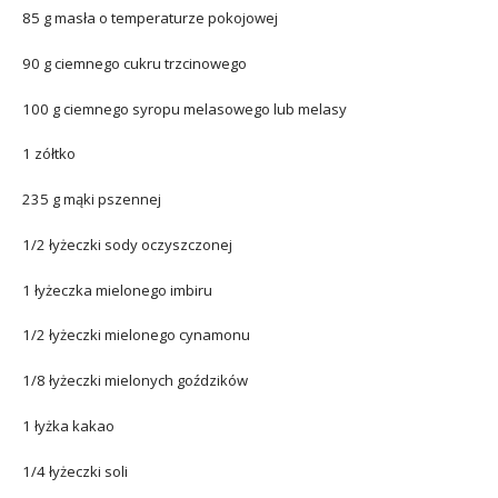
85 g masła o temperaturze pokojowej
90 g ciemnego cukru trzcinowego
100 g ciemnego syropu melasowego lub melasy
1 zółtko
235 g mąki pszennej
1/2 łyżeczki sody oczyszczonej
1 łyżeczka mielonego imbiru
1/2 łyżeczki mielonego cynamonu
1/8 łyżeczki mielonych goździków
1 łyżka kakao
1/4 łyżeczki soli