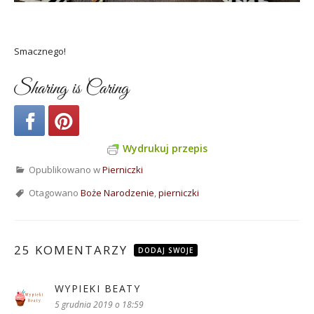
Smacznego!
Sharing is Caring
Wydrukuj przepis
Opublikowano w
Pierniczki
Otagowano
Boże Narodzenie
,
pierniczki
25 KOMENTARZY
DODAJ SWOJE
WYPIEKI BEATY
pisze:
5 grudnia 2019 o 18:59