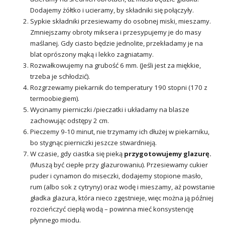
Dodajemy żółtko i ucieramy, by składniki się połączyły.
Sypkie składniki przesiewamy do osobnej miski, mieszamy.
Zmniejszamy obroty miksera i przesypujemy je do masy
maślanej. Gdy ciasto będzie jednolite, przekładamy je na
blat oprószony mąką i lekko zagniatamy.
Rozwałkowujemy na grubość 6 mm. (Jeśli jest za miękkie,
trzeba je schłodzić).
Rozgrzewamy piekarnik do temperatury 190 stopni (170 z
termoobiegiem).
Wycinamy pierniczki /pieczatki i układamy na blasze
zachowując odstępy 2 cm.
Pieczemy 9-10 minut, nie trzymamy ich dłużej w piekarniku,
bo stygnąc pierniczki jeszcze stwardnieją.
W czasie, gdy ciastka się pieką
przygotowujemy glazurę.
(Muszą być ciepłe przy glazurowaniu). Przesiewamy cukier
puder i cynamon do miseczki, dodajemy stopione masło,
rum (albo sok z cytryny) oraz wodę i mieszamy, aż powstanie
gładka glazura, która nieco zgęstnieje, więc można ją później
rozcieńczyć ciepłą wodą – powinna mieć konsystencję
płynnego miodu.