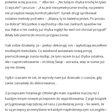
połamie w tej puszce…” Albo też – „No tutaj to chyba trochę krzywo
Ci wyszło!” I jeszcze – „A tu jest niesymetrycznie trochę, na pewno
nie przejdzie twojej kontroli jakości!”. Synek drugi spróbował
ostatnio metody pod włos – „Mama, ty to świetna jesteś. Po prostu
za dobra!” Wszystkie ci wychodzą i dla nas żadnych spadów nie
ma. Ręka ci nie zadrży już chyba nigdy! No weź coś chociaż przypal!”
(Mały lubi pierniczki mocno przypieczone).
I tak sobie działamy. Ja – piekę i dekoruję, oni – wyłudzają wszelkimi
możliwymi metodami. Co weekend wstawiam nową porcję
pierniczkowego ciasta myśląc, że tym razem to już chyba ostatnia.
Ale i zapotrzebowanie – im bliżej Świąt – wzrasta, więc w sumie już
się nie dziwię.
I tylko czasami mi żal, że wyrosły nam już dzieciaki z czasów, gdy
same zasiadały do dekorowania…
Z przepisami Yotamiego Ottolenghi mam zupełnie inaczej niż z
każdym innym nowym przepisem do wypróbowania. Z jego książek
przygotowuję najczęściej od razu z podwójnej porcji – bo wiem, że
to są przepisy przemyślane w każdym najdrobniejszym szczególe i