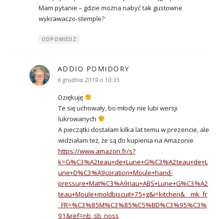
Mam pytanie – gdzie można nabyć tak gustowne
wykrawaczo-stemple?
ODPOWIEDZ
ADDIO POMIDORY
pisze:
6 grudnia 2019 o 10:35
Dziękuję
Te się uchowały, bo młody nie lubi wersji
lukrowanych
A pieczątki dostałam kilka lat temu w prezencie, ale
widziałam też, że są do kupienia na Amazonie
https://www.amazon.fr/s?
k=G%C3%A2teau+de+Lune+G%C3%A2teau+de+L
une+D%C3%A9coration+Moule+hand-
pressure+Mat%C3%A9riau+ABS+Lune+G%C3%A2
teau+Moule+moldbiscuit+75+g&i=kitchen&__mk_fr
_FR=%C3%85M%C3%85%C5%BD%C3%95%C3%
91&ref=nb_sb_noss