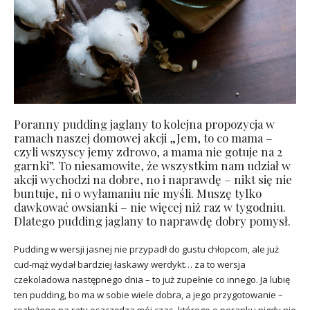
Poranny pudding jaglany to kolejna propozycja w
ramach naszej domowej akcji „Jem, to co mama –
czyli wszyscy jemy zdrowo, a mama nie gotuje na 2
garnki”. To niesamowite, że wszystkim nam udział w
akcji wychodzi na dobre, no i naprawdę – nikt się nie
buntuje, ni o wyłamaniu nie myśli. Muszę tylko
dawkować owsianki – nie więcej niż raz w tygodniu.
Dlatego pudding jaglany to naprawdę dobry pomysł.
Pudding w wersji jasnej nie przypadł do gustu chłopcom, ale już
cud-mąż wydał bardziej łaskawy werdykt… za to wersja
czekoladowa następnego dnia – to już zupełnie co innego. Ja lubię
ten pudding, bo ma w sobie wiele dobra, a jego przygotowanie –