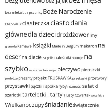
bezglutenowo
bez jajek
Boże Narodzenie
bez mleka
bez pszenicy
ciasto
dania
ciasteczka
Chandeleur
dla dzieci
główne
drożdżowe
filmy
na
książki
makaron
Karnawał
Made in Belgium
granola
na
deser
na diecie
naleśniki
napoje
na grilla
szybko
pieczywo
pierniczki
na szybko; bez mięsa
projekt TRUSKAWKA
przetwory
prezenty
podróże
przekąski
sałatki
przystawki
pączki i spółka
ryby
różności
tarteletki i tarty
szarlotki
Tłusty Czwartek
wegańskie
śniadanie
Wielkanoc
zupy
świątecznie