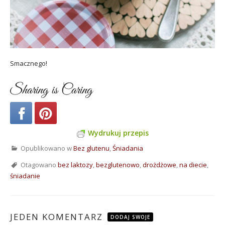
Smacznego!
Sharing is Caring
Wydrukuj przepis
Opublikowano w
Bez glutenu
,
Śniadania
Otagowano
bez laktozy
,
bezglutenowo
,
drożdżowe
,
na diecie
,
śniadanie
JEDEN KOMENTARZ
DODAJ SWOJE