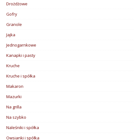
Drożdżowe
Gofry
Granole
Jajka
Jednogarnkowe
Kanapki i pasty
Kruche
Kruche i spółka
Makaron
Mazurki
Na grilla
Na szybko
Naleśniki i spółka
Owsianki i spółka