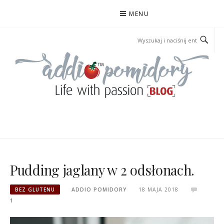
Przejdź
MENU
do
treści
ADDIOPOMIDORY
Pudding jaglany w 2 odsłonach.
BEZ GLUTENU
ADDIO POMIDORY
18 MAJA 2018
1