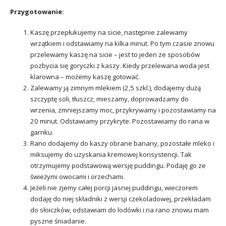
Przygotowanie:
Kaszę przepłukujemy na sicie, następnie zalewamy
wrzątkiem i odstawiamy na kilka minut. Po tym czasie znowu
przelewamy kaszę na sicie – jest to jeden ze sposobów
pozbycia się goryczki z kaszy. Kiedy przelewana woda jest
klarowna – możemy kaszę gotować.
Zalewamy ją zimnym mlekiem (2,5 szkl.), dodajemy dużą
szczyptę soli, tłuszcz, mieszamy, doprowadzamy do
wrzenia, zmniejszamy moc, przykrywamy i pozostawiamy na
20 minut. Odstawiamy przykryte. Pozostawiamy do rana w
garnku.
Rano dodajemy do kaszy obrane banany, pozostałe mleko i
miksujemy do uzyskania kremowej konsystencji. Tak
otrzymujemy podstawową wersję puddingu. Podaję go ze
świeżymi owocami i orzechami.
Jeżeli nie zjemy całej porcji jasnej puddingu, wieczorem
dodaję do niej składniki z wersji czekoladowej, przekładam
do słoiczków, odstawiam do lodówki i na rano znowu mam
pyszne śniadanie.