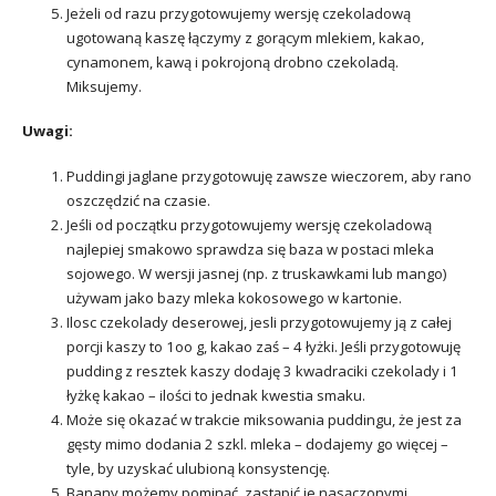
Jeżeli od razu przygotowujemy wersję czekoladową
ugotowaną kaszę łączymy z gorącym mlekiem, kakao,
cynamonem, kawą i pokrojoną drobno czekoladą.
Miksujemy.
Uwagi:
Puddingi jaglane przygotowuję zawsze wieczorem, aby rano
oszczędzić na czasie.
Jeśli od początku przygotowujemy wersję czekoladową
najlepiej smakowo sprawdza się baza w postaci mleka
sojowego. W wersji jasnej (np. z truskawkami lub mango)
używam jako bazy mleka kokosowego w kartonie.
Ilosc czekolady deserowej, jesli przygotowujemy ją z całej
porcji kaszy to 1oo g, kakao zaś – 4 łyżki. Jeśli przygotowuję
pudding z resztek kaszy dodaję 3 kwadraciki czekolady i 1
łyżkę kakao – ilości to jednak kwestia smaku.
Może się okazać w trakcie miksowania puddingu, że jest za
gęsty mimo dodania 2 szkl. mleka – dodajemy go więcej –
tyle, by uzyskać ulubioną konsystencję.
Banany możemy pominąć, zastąpić je nasączonymi