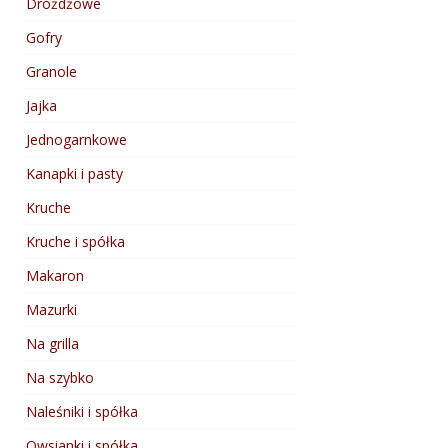
Drożdżowe
Gofry
Granole
Jajka
Jednogarnkowe
Kanapki i pasty
Kruche
Kruche i spółka
Makaron
Mazurki
Na grilla
Na szybko
Naleśniki i spółka
Owsianki i spółka