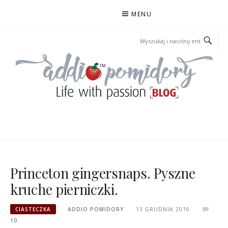
Przejdź
MENU
do
treści
ADDIOPOMIDORY
Princeton gingersnaps. Pyszne
kruche pierniczki.
CIASTECZKA
ADDIO POMIDORY
13 GRUDNIA 2016
10