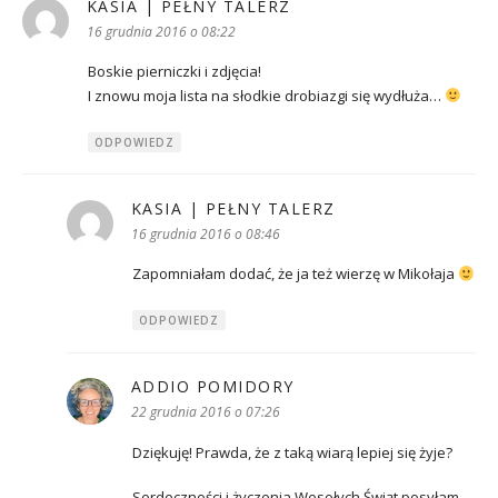
KASIA | PEŁNY TALERZ
pisze:
16 grudnia 2016 o 08:22
Boskie pierniczki i zdjęcia!
I znowu moja lista na słodkie drobiazgi się wydłuża…
ODPOWIEDZ
KASIA | PEŁNY TALERZ
pisze:
16 grudnia 2016 o 08:46
Zapomniałam dodać, że ja też wierzę w Mikołaja
ODPOWIEDZ
ADDIO POMIDORY
pisze:
22 grudnia 2016 o 07:26
Dziękuję! Prawda, że z taką wiarą lepiej się żyje?
Serdeczności i życzenia Wesołych Świąt posyłam