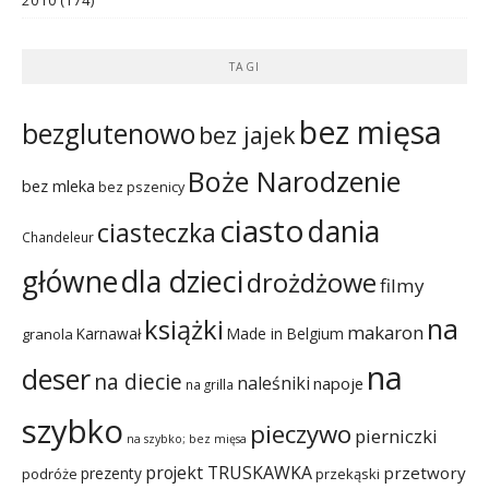
TAGI
bez mięsa
bezglutenowo
bez jajek
Boże Narodzenie
bez mleka
bez pszenicy
ciasto
dania
ciasteczka
Chandeleur
dla dzieci
główne
drożdżowe
filmy
na
książki
makaron
Karnawał
Made in Belgium
granola
na
deser
na diecie
naleśniki
napoje
na grilla
szybko
pieczywo
pierniczki
na szybko; bez mięsa
projekt TRUSKAWKA
przetwory
prezenty
podróże
przekąski