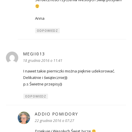
Anna
ODPOWIEDZ
MEGII013
pisze:
18 grudnia 2016 o 11:41
I nawet takie pierniczki można pięknie udekorować.
Delikatnie i świątecznie)))
p.s Świetne przepisy))
ODPOWIEDZ
ADDIO POMIDORY
pisze:
22 grudnia 2016 o 07:27
Dziękuję i Wesołych Świąt życzę