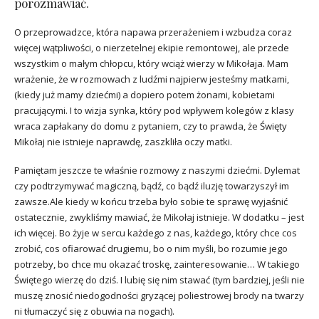
porozmawiać.
O przeprowadzce, która napawa przerażeniem i wzbudza coraz
więcej wątpliwości, o nierzetelnej ekipie remontowej, ale przede
wszystkim o małym chłopcu, który wciąż wierzy w Mikołaja. Mam
wrażenie, że w rozmowach z ludźmi najpierw jesteśmy matkami,
(kiedy już mamy dziećmi) a dopiero potem żonami, kobietami
pracującymi. I to wizja synka, który pod wpływem kolegów z klasy
wraca zapłakany do domu z pytaniem, czy to prawda, że Święty
Mikołaj nie istnieje naprawdę, zaszkliła oczy matki.
Pamiętam jeszcze te właśnie rozmowy z naszymi dziećmi. Dylemat
czy podtrzymywać magiczną, bądź, co bądź iluzję towarzyszył im
zawsze.Ale kiedy w końcu trzeba było sobie te sprawę wyjaśnić
ostatecznie, zwykliśmy mawiać, że Mikołaj istnieje. W dodatku – jest
ich więcej. Bo żyje w sercu każdego z nas, każdego, który chce cos
zrobić, cos ofiarować drugiemu, bo o nim myśli, bo rozumie jego
potrzeby, bo chce mu okazać troskę, zainteresowanie… W takiego
Świętego wierzę do dziś. I lubię się nim stawać (tym bardziej, jeśli nie
muszę znosić niedogodności gryzącej poliestrowej brody na twarzy
ni tłumaczyć się z obuwia na nogach).