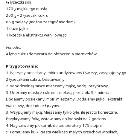
¾ łyżeczki soli
170 g miękkiego masła
200 g + 2 łyżeczki cukru
85 g melasy (można zastąpić miodem)
1 duże jajko
1 łyżeczka ekstraktu waniliowego
Ponadto:
4
łyżki cukru demerara do obtoczenia pierniczków
Przygotowanie:
1. Łączymy posiekany imbir kandyzowany i świeży, zasypujemy go
2 łyżeczkami cukru. Odstawiamy.
2. W oddzielnej misce mieszamy mąkę, sodę i przyprawy.
3. Ucieramy masło z cukrem i melasą przez ok. 3-4 minut.
Dodajemy posiekany imbir, mieszamy. Dodajemy jajko i ekstrakt
waniliowy, dokładnie łączymy.
3. Wsypujemy mąkę. Mieszamy tylko tyle, ile jest to konieczne.
Przykrywamy folią, wstawiamy do lodówki na 2 godziny.
4. Nagrzewamy piekarnik do temperatury 175 stopni.
5. Formujemy kulki ciasta wielkości małych orzechów włoskich,