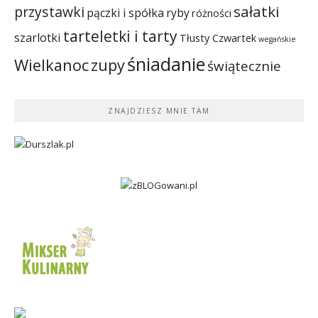
sałatki
przystawki
pączki i spółka
ryby
różności
tarteletki i tarty
szarlotki
Tłusty Czwartek
wegańskie
śniadanie
Wielkanoc
zupy
świątecznie
ZNAJDZIESZ MNIE TAM