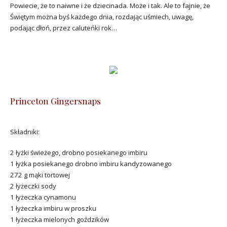
Powiecie, że to naiwne i że dziecinada. Może i tak. Ale to fajnie, że
Świętym można byś każdego dnia, rozdając uśmiech, uwagę,
podając dłoń, przez caluteńki rok…
Princeton Gingersnaps
Składniki:
2 łyżki świeżego, drobno posiekanego imbiru
1 łyżka posiekanego drobno imbiru kandyzowanego
272 g mąki tortowej
2 łyżeczki sody
1 łyżeczka cynamonu
1 łyżeczka imbiru w proszku
1 łyżeczka mielonych goździków