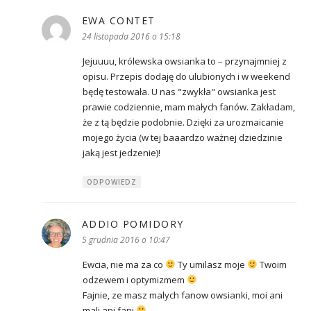
EWA CONTET
pisze:
24 listopada 2016 o 15:18
Jejuuuu, królewska owsianka to – przynajmniej z
opisu. Przepis dodaję do ulubionych i w weekend
będę testowała. U nas "zwykła" owsianka jest
prawie codziennie, mam małych fanów. Zakładam,
że z tą będzie podobnie. Dzięki za urozmaicanie
mojego życia (w tej baaardzo ważnej dziedzinie
jaką jest jedzenie)!
ODPOWIEDZ
ADDIO POMIDORY
pisze:
5 grudnia 2016 o 10:47
Ewcia, nie ma za co
Ty umilasz moje
Twoim
odzewem i optymizmem
Fajnie, ze masz malych fanow owsianki, moi ani
mali ani fani