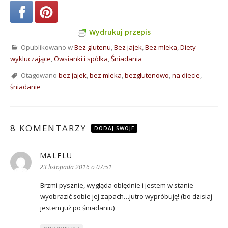
Wydrukuj przepis
Opublikowano w
Bez glutenu
,
Bez jajek
,
Bez mleka
,
Diety
wykluczające
,
Owsianki i spółka
,
Śniadania
Otagowano
bez jajek
,
bez mleka
,
bezglutenowo
,
na diecie
,
śniadanie
8 KOMENTARZY
DODAJ SWOJE
MALFLU
pisze:
23 listopada 2016 o 07:51
Brzmi pysznie, wygląda obłędnie i jestem w stanie
wyobrazić sobie jej zapach…jutro wypróbuję! (bo dzisiaj
jestem już po śniadaniu)