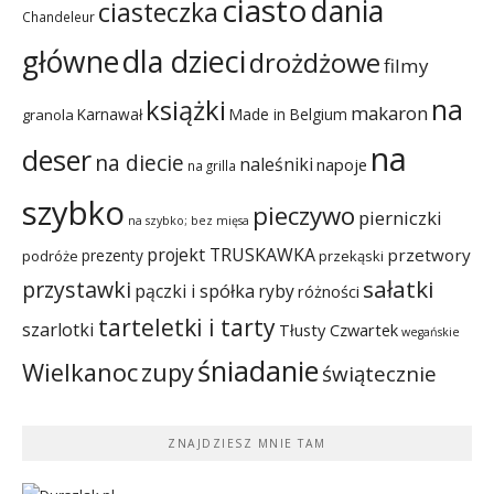
ciasto
dania
ciasteczka
Chandeleur
dla dzieci
główne
drożdżowe
filmy
na
książki
makaron
Karnawał
Made in Belgium
granola
na
deser
na diecie
naleśniki
napoje
na grilla
szybko
pieczywo
pierniczki
na szybko; bez mięsa
projekt TRUSKAWKA
przetwory
prezenty
podróże
przekąski
sałatki
przystawki
pączki i spółka
ryby
różności
tarteletki i tarty
szarlotki
Tłusty Czwartek
wegańskie
śniadanie
Wielkanoc
zupy
świątecznie
ZNAJDZIESZ MNIE TAM