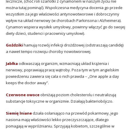
lecznicze, (choć roli szarlotki z cynamonem w naszym życiu nie
można tutaj pominąć). Wspolczesna medycyna docenia go przede
wszystkim za jego właściwości antynowotworowe i dobroczynny
wpływ na układ nerwowy (w chorobach Parkinsona i Alzheimera).
Cynamon wspiera wysiłek umysłowy, powinny włączyć go do swojej
diety dzieci, studenci i pracownicy umysłowi).
Goździki
hamują rozwój infekcji drożdżowej (odstraszają candidę)
a nawet tempo rozwoju choroby nowotworowej.
Jabłka
odkwaszają organizm, wzmacniają układ krążenia i
nerwowy, poprawiają pracę wątroby. Poza tym w tym angielskim
powiedzeniu zawiera się cala o nich prawda – „One apple a day
keeps the doctor away”.
Czerwone owoce
obniżają poziom cholesterolu i neutralizują
substancje toksyczne w organizmie. Działają bakteriobójczo.
Siemię lniane
działa osłaniająco na przewód pokarmowy, jego
nasiona mają właściwości lekko przeczyszczające, dlatego
pomagają w wypróżnianiu. Sprzyjają kobietom, szczególnie w