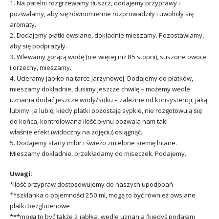
1. Na patelni rozgrzewamy tłuszcz, dodajemy przyprawy i
pozwalamy, aby się równomiernie rozprowadziły i uwolniły się
aromaty.
2. Dodajemy płatki owsiane, dokładnie mieszamy. Pozostawiamy,
aby się podprażyły.
3. Wlewamy gorącą wodę (nie więcej niż 85 stopni), suszone owoce
i orzechy, mieszamy.
4. Ucieramy jabłko na tarce jarzynowej. Dodajemy do płatków,
mieszamy dokładnie, dusimy jeszcze chwilę – możemy wedle
uznania dodać jeszcze wody/soku – zależnie od konsystencji, jaką
lubimy. Ja lubię, kiedy płatki pozostają sypkie, nie rozgotowują się
do końca, kontrolowana ilość płynu pozwala nam taki
właśnie efekt (widoczny na zdjęciu) osiągnąć.
5. Dodajemy starty imbir i świeżo zmielone siemię lniane.
Mieszamy dokładnie, przekładamy do miseczek. Podajemy.
Uwagi:
*ilość przypraw dostosowujemy do naszych upodobań
**szklanka o pojemności 250 ml, mogą to być również owsiane
płatki bezglutenowe
***mogą to być także 2 jabłka, wedle uznania (kiedyś podałam