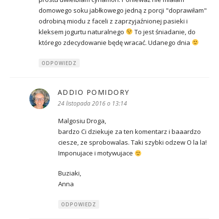
domowego soku jabłkowego jedną z porcji "doprawiłam"
odrobiną miodu z faceli z zaprzyjaźnionej pasieki i
kleksem jogurtu naturalnego
To jest śniadanie, do
którego zdecydowanie będę wracać. Udanego dnia
ODPOWIEDZ
ADDIO POMIDORY
pisze:
24 listopada 2016 o 13:14
Malgosiu Droga,
bardzo Ci dziekuje za ten komentarz i baaardzo
ciesze, ze sprobowalas. Taki szybki odzew O la la!
Imponujace i motywujace
Buziaki,
Anna
ODPOWIEDZ