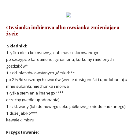
Owsianka imbirowa albo owsianka zmieniająca
życie
Składniki:
1 łyżka oleju kokosowego lub masła klarowanego
po szczypcie kardamonu, cynamonu, kurkumy i mielonych
goździków*
1 szkl. płatków owsianych górskich**
po 2 łyżki suszonych owoców (wedle dostępności i upodobania) u
mnie sułtanki, miechunka i morwa
1 łyżka siemienia lnianego****
orzechy (wedle upodobania)
1 szkl. wody (lub domowego soku jabłkowego niedosładzanego)
1 duże jabłko***
kawałek imbiru
Przygotowanie: