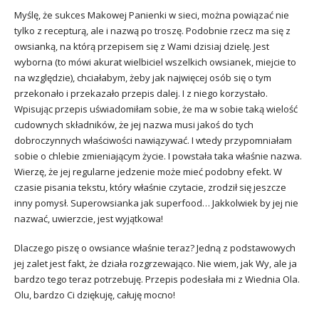
Myślę, że sukces Makowej Panienki w sieci, można powiązać nie
tylko z recepturą, ale i nazwą po troszę. Podobnie rzecz ma się z
owsianką, na którą przepisem się z Wami dzisiaj dzielę. Jest
wyborna (to mówi akurat wielbiciel wszelkich owsianek, miejcie to
na względzie), chciałabym, żeby jak najwięcej osób się o tym
przekonało i przekazało przepis dalej. I z niego korzystało.
Wpisując przepis uświadomiłam sobie, że ma w sobie taką wielość
cudownych składników, że jej nazwa musi jakoś do tych
dobroczynnych właściwości nawiązywać. I wtedy przypomniałam
sobie o chlebie zmieniającym życie. I powstała taka właśnie nazwa.
Wierzę, że jej regularne jedzenie może mieć podobny efekt. W
czasie pisania tekstu, który właśnie czytacie, zrodził się jeszcze
inny pomysł. Superowsianka jak superfood… Jakkolwiek by jej nie
nazwać, uwierzcie, jest wyjątkowa!
Dlaczego piszę o owsiance właśnie teraz? Jedną z podstawowych
jej zalet jest fakt, że działa rozgrzewająco. Nie wiem, jak Wy, ale ja
bardzo tego teraz potrzebuję. Przepis podesłała mi z Wiednia Ola.
Olu, bardzo Ci dziękuję, całuję mocno!