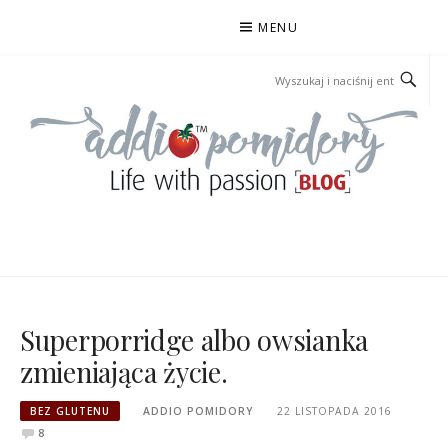
Przejdź
MENU
do
treści
ADDIOPOMIDORY
Superporridge albo owsianka
zmieniająca życie.
BEZ GLUTENU
ADDIO POMIDORY
22 LISTOPADA 2016
8