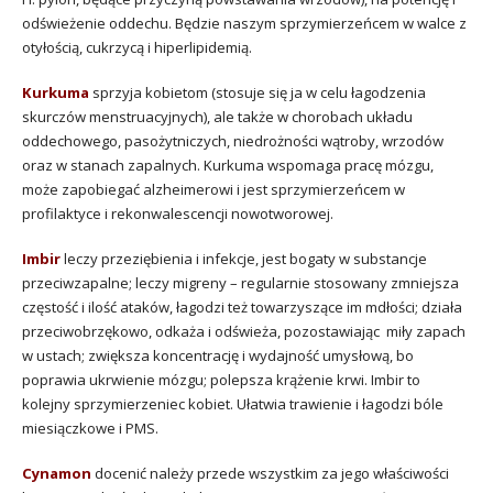
odświeżenie oddechu. Będzie naszym sprzymierzeńcem w walce z
otyłością, cukrzycą i hiperlipidemią.
Kurkuma
sprzyja kobietom (stosuje się ja w celu łagodzenia
skurczów menstruacyjnych), ale także w chorobach układu
oddechowego, pasożytniczych, niedrożności wątroby, wrzodów
oraz w stanach zapalnych. Kurkuma wspomaga pracę mózgu,
może zapobiegać alzheimerowi i jest sprzymierzeńcem w
profilaktyce i rekonwalescencji nowotworowej.
Imbir
leczy przeziębienia i infekcje, jest bogaty w substancje
przeciwzapalne; leczy migreny – regularnie stosowany zmniejsza
częstość i ilość ataków, łagodzi też towarzyszące im mdłości; działa
przeciwobrzękowo, odkaża i odświeża, pozostawiając miły zapach
w ustach; zwiększa koncentrację i wydajność umysłową, bo
poprawia ukrwienie mózgu; polepsza krążenie krwi. Imbir to
kolejny sprzymierzeniec kobiet. Ułatwia trawienie i łagodzi bóle
miesiączkowe i PMS.
Cynamon
docenić należy przede wszystkim za jego właściwości