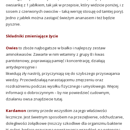
owsiankę z 1 jabłkiem, tak jak w przepisie, który widzicie poniżej, i z
sosem z czerwonych owoców – taką wersję stosuję od tamtej pory).
Jedno z jabłek można zastąpić świeżym ananasem i też będzie
pysznie.
Składniki zmieniające życie
Owies
to zboże najbogatsze w białko i najlepszy zestaw
aminokwasów. Zawarte w nim witaminy z grupy B i kwas
pantotenowy, poprawiają pamięć i koncentrację, działają
antydepresyjnie i
likwidują zły nastrój, przyczyniają się do szybszego przyswajania
wiedzy. Przeciwdziałają narastającemu zmęczeniu oraz
rozdrażnieniu podczas wysiłku fizycznego i umysłowego. Więcej
informacji o dobroczynnym – by nie powiedzieć cudownym,
działaniu owsa znajdziecie tutaj.
Kardamon
cenimy przede wszystkim za jego właściwości
lecznicze. Jest świetnym sposobem na przeziębienie, odchudzanie,
dolegliwości żołądkowe (niszczy szkodliwe dla organizmu bakterie
H. pylori, będące przyczyną powstawania wrzodów), na potencję i