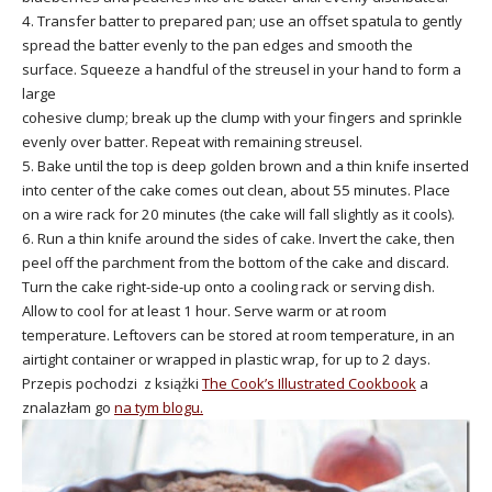
4. Transfer batter to prepared pan; use an offset spatula to gently
spread the batter evenly to the pan edges and smooth the
surface. Squeeze a handful of the streusel in your hand to form a
large
cohesive clump; break up the clump with your fingers and sprinkle
evenly over batter. Repeat with remaining streusel.
5. Bake until the top is deep golden brown and a thin knife inserted
into center of the cake comes out clean, about 55 minutes. Place
on a wire rack for 20 minutes (the cake will fall slightly as it cools).
6. Run a thin knife around the sides of cake. Invert the cake, then
peel off the parchment from the bottom of the cake and discard.
Turn the cake right-side-up onto a cooling rack or serving dish.
Allow to cool for at least 1 hour. Serve warm or at room
temperature. Leftovers can be stored at room temperature, in an
airtight container or wrapped in plastic wrap, for up to 2 days.
Przepis pochodzi z książki
The Cook’s Illustrated Cookbook
a
znalazłam go
na tym blogu.