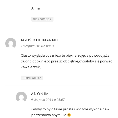
Anna
ODPOWIEDZ
AGUŚ KULINARNIE
pisze:
7 sierpnia 2014 o 09:01
Ciasto wygląda pysznie,a te piękne zdjęcia powodują,że
trudno obok niego przejść obojętnie,chciałoby się porwać
kawałeczek:)
ODPOWIEDZ
ANONIM
pisze:
9 sierpnia 2014 o 05:07
Gdyby to bylo takie proste i w ogole wykonalne –
poczestowalabym Cie