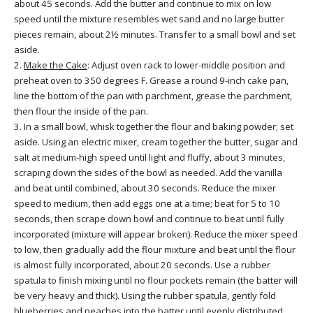
about 45 seconds. Add the butter and continue to mix on low
speed until the mixture resembles wet sand and no large butter
pieces remain, about 2½ minutes. Transfer to a small bowl and set
aside.
2.
Make the Cake
: Adjust oven rack to lower-middle position and
preheat oven to 350 degrees F. Grease a round 9-inch cake pan,
line the bottom of the pan with parchment, grease the parchment,
then flour the inside of the pan.
3. In a small bowl, whisk together the flour and baking powder; set
aside. Using an electric mixer, cream together the butter, sugar and
salt at medium-high speed until light and fluffy, about 3 minutes,
scraping down the sides of the bowl as needed. Add the vanilla
and beat until combined, about 30 seconds. Reduce the mixer
speed to medium, then add eggs one at a time; beat for 5 to 10
seconds, then scrape down bowl and continue to beat until fully
incorporated (mixture will appear broken). Reduce the mixer speed
to low, then gradually add the flour mixture and beat until the flour
is almost fully incorporated, about 20 seconds. Use a rubber
spatula to finish mixing until no flour pockets remain (the batter will
be very heavy and thick). Using the rubber spatula, gently fold
blueberries and peaches into the batter until evenly distributed.