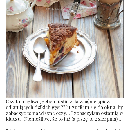
Czy to możliwe, żebym usłuszała właśnie śpiew
odlatujących dzikich gęsi??? Rzuciłam się do okna, by
zobaczyć to na własne oczy… I zobaczyłam ostatnią w
kluczu. Niemożliwe, że to już (a piszę to 2 sierpnia) …