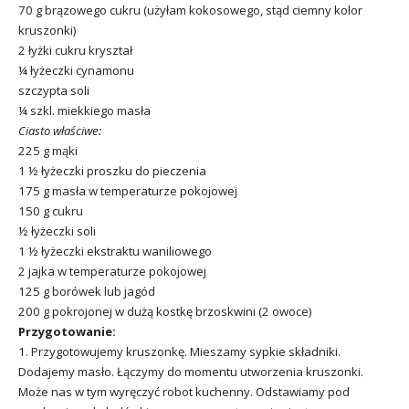
70 g brązowego cukru (użyłam kokosowego, stąd ciemny kolor
kruszonki)
2 łyżki cukru kryształ
¼ łyżeczki cynamonu
szczypta soli
¼ szkl. miekkiego masła
Ciasto właściwe:
225 g mąki
1 ½ łyżeczki proszku do pieczenia
175 g masła w temperaturze pokojowej
150 g cukru
½ łyżeczki soli
1 ½ łyżeczki ekstraktu waniliowego
2 jajka w temperaturze pokojowej
125 g borówek lub jagód
200 g pokrojonej w dużą kostkę brzoskwini (2 owoce)
Przygotowanie:
1. Przygotowujemy kruszonkę. Mieszamy sypkie składniki.
Dodajemy masło. Łączymy do momentu utworzenia kruszonki.
Może nas w tym wyręczyć robot kuchenny. Odstawiamy pod