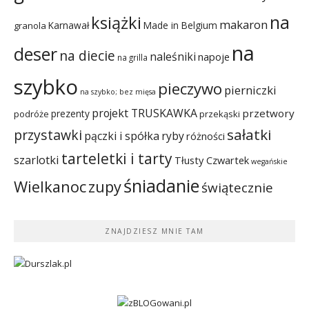
na
książki
makaron
Karnawał
Made in Belgium
granola
na
deser
na diecie
naleśniki
napoje
na grilla
szybko
pieczywo
pierniczki
na szybko; bez mięsa
projekt TRUSKAWKA
przetwory
prezenty
podróże
przekąski
sałatki
przystawki
pączki i spółka
ryby
różności
tarteletki i tarty
szarlotki
Tłusty Czwartek
wegańskie
śniadanie
Wielkanoc
zupy
świątecznie
ZNAJDZIESZ MNIE TAM