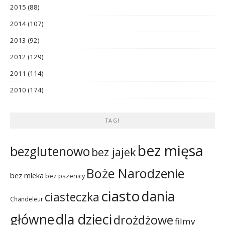
2015
(88)
2014
(107)
2013
(92)
2012
(129)
2011
(114)
2010
(174)
TAGI
bez mięsa
bezglutenowo
bez jajek
Boże Narodzenie
bez mleka
bez pszenicy
ciasto
dania
ciasteczka
Chandeleur
dla dzieci
główne
drożdżowe
filmy