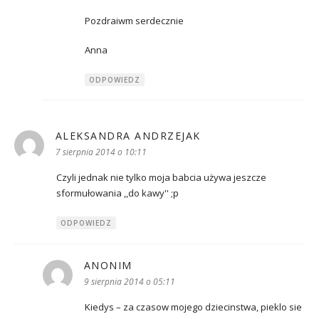
Pozdraiwm serdecznie
Anna
ODPOWIEDZ
ALEKSANDRA ANDRZEJAK
pisze:
7 sierpnia 2014 o 10:11
Czyli jednak nie tylko moja babcia używa jeszcze
sformułowania ,,do kawy'' ;p
ODPOWIEDZ
ANONIM
pisze:
9 sierpnia 2014 o 05:11
Kiedys – za czasow mojego dziecinstwa, pieklo sie