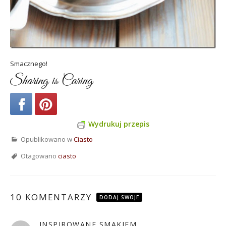
Smacznego!
Sharing is Caring
Wydrukuj przepis
Opublikowano w
Ciasto
Otagowano
ciasto
10 KOMENTARZY
DODAJ SWOJE
INSPIROWANE SMAKIEM
pisze: