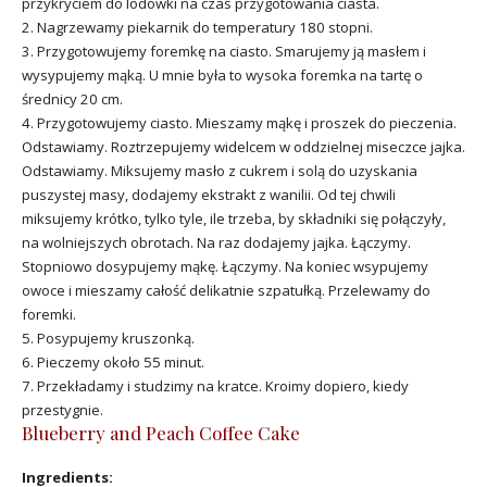
przykryciem do lodówki na czas przygotowania ciasta.
2. Nagrzewamy piekarnik do temperatury 180 stopni.
3. Przygotowujemy foremkę na ciasto. Smarujemy ją masłem i
wysypujemy mąką. U mnie była to wysoka foremka na tartę o
średnicy 20 cm.
4. Przygotowujemy ciasto. Mieszamy mąkę i proszek do pieczenia.
Odstawiamy. Roztrzepujemy widelcem w oddzielnej miseczce jajka.
Odstawiamy. Miksujemy masło z cukrem i solą do uzyskania
puszystej masy, dodajemy ekstrakt z wanilii. Od tej chwili
miksujemy krótko, tylko tyle, ile trzeba, by składniki się połączyły,
na wolniejszych obrotach. Na raz dodajemy jajka. Łączymy.
Stopniowo dosypujemy mąkę. Łączymy. Na koniec wsypujemy
owoce i mieszamy całość delikatnie szpatułką. Przelewamy do
foremki.
5. Posypujemy kruszonką.
6. Pieczemy około 55 minut.
7. Przekładamy i studzimy na kratce. Kroimy dopiero, kiedy
przestygnie.
Blueberry and Peach Coffee Cake
Ingredients: