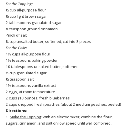
For the Topping:
½ cup all-purpose flour
½ cup light brown sugar
2 tablespoons granulated sugar
¼ teaspoon ground cinnamon
Pinch of salt
¼ cup unsalted butter, softened, cut into 8 pieces
For the Cake:
1½ cups all-purpose flour
1½ teaspoons baking powder
10 tablespoons unsalted butter, softened
⅔ cup granulated sugar
½ teaspoon salt
1½ teaspoons vanilla extract
2 eggs, at room temperature
2 cups (10 ounces) fresh blueberries
2 cups chopped fresh peaches (about 2 medium peaches, peeled)
Directions:
1.
Make the Topping
: With an electric mixer, combine the flour,
sugars, cinnamon, and salt on low speed until well combined,