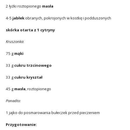
2 łyżki roztopionego
masła
4-5
jabłek
obranych, pokrojonych w kostkę i podduszonych
skórka otarta z 1 cytryny
Kruszonka
:
75 g
mąki
33 g
cukru trzcinowego
33 g
cukru kryształ
45 g
masła
, roztopionego
Ponadto:
1 jajko do posmarowania bułeczek przed pieczeniem
Przygotowanie: