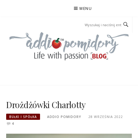
Przejdź
MENU
do
treści
ADDIOPOMIDORY
Drożdżówki Charlotty
BUŁKI I SPÓŁKA
ADDIO POMIDORY
28 WRZEŚNIA 2022
4