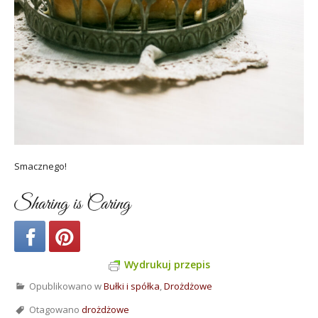
Smacznego!
Sharing is Caring
Wydrukuj przepis
Opublikowano w
Bułki i spółka
,
Drożdżowe
Otagowano
drożdżowe