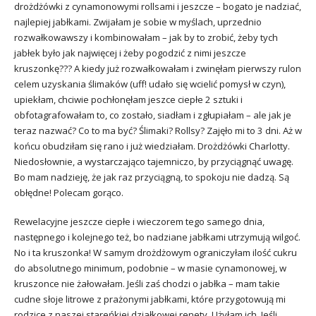
drożdżówki z cynamonowymi rollsami i jeszcze – bogato je nadziać,
najlepiej jabłkami. Zwijałam je sobie w myślach, uprzednio
rozwałkowawszy i kombinowałam – jak by to zrobić, żeby tych
jabłek było jak najwięcej i żeby pogodzić z nimi jeszcze
kruszonkę??? A kiedy już rozwałkowałam i zwinęłam pierwszy rulon
celem uzyskania ślimaków (uff! udało się wcielić pomysł w czyn),
upiekłam, chciwie pochłonęłam jeszce ciepłe 2 sztuki i
obfotagrafowałam to, co zostało, siadłam i zgłupiałam – ale jak je
teraz nazwać? Co to ma być? Ślimaki? Rollsy? Zajęło mi to 3 dni. Aż w
końcu obudziłam się rano i już wiedziałam. Drożdżówki Charlotty.
Niedosłownie, a wystarczająco tajemniczo, by przyciągnąć uwagę.
Bo mam nadzieję, że jak raz przyciągną, to spokoju nie dadzą. Są
obłędne! Polecam gorąco.
Rewelacyjne jeszcze ciepłe i wieczorem tego samego dnia,
następnego i kolejnego też, bo nadziane jabłkami utrzymują wilgoć.
No i ta kruszonka! W samym drożdżowym ograniczyłam ilość cukru
do absolutnego minimum, podobnie – w masie cynamonowej, w
kruszonce nie żałowałam. Jeśli zaś chodzi o jabłka – mam takie
cudne słoje litrowe z prażonymi jabłkami, które przygotowują mi
rodzice z naszej stareńkiej działkowej renety. Użyłam ich. Jeśli