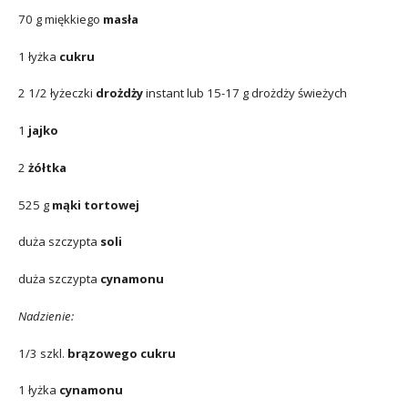
70 g miękkiego
masła
1 łyżka
cukru
2 1/2 łyżeczki
drożdży
instant lub 15-17 g drożdży świeżych
1
jajko
2
żółtka
525 g
mąki tortowej
duża szczypta
soli
duża szczypta
cynamonu
Nadzienie:
1/3 szkl.
brązowego
cukru
1 łyżka
cynamonu