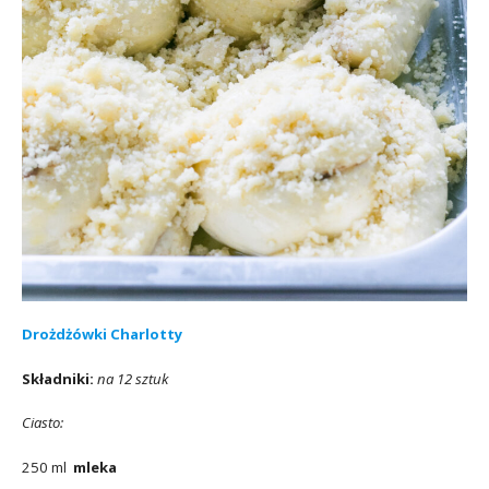
Drożdżówki Charlotty
Składniki:
na 12 sztuk
Ciasto:
250 ml
mleka