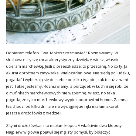
Odbieram telefon. Ewa. Możesz rozmawiać? Rozmawiamy. W
słuchawce słyszę chcarakterystyczny dźwięk. A wiesz, właśnie
ucieram marchewkę. Jeśli ci przeszkadza, to przestanę. No co ty. Ja
akurat opróżniam zmywarkę. Wielozadaniowe. Nie siądą po ludzku,
pogadać i wybierają się do siebie od kilku tygodni, tak to już z nami
jest. Takie jesteśmy. Rozmawiamy, a porządek w kuchni się robi, że
o mufinkach marchewkowych nie wspomnę. Wiesz, no taka
pogoda, że tylko marchewkowy wypiek poprawi mi humor. Za mną
też chodzi od kilku dni, ale na wyciągnięcie ręki miałam akurat
jeszcze drożdżówki z niedzieli.
Z tymi drożdżówkami to miałam kłopot. A właściwie dwa kłopoty.
Najpierw w głowie pojawił się mglisty pomysł, by połączyć