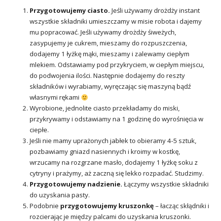
Przygotowujemy ciasto.
Jeśli używamy drożdży instant
wszystkie składniki umieszczamy w misie robota i dajemy
mu popracować. Jeśli używamy drożdży śiweżych,
zasypujemy je cukrem, mieszamy do rozpuszczenia,
dodajemy 1 łyżkę mąki, mieszamy i zalewamy ciepłym
mlekiem. Odstawiamy pod przykryciem, w ciepłym miejscu,
do podwojenia ilości. Następnie dodajemy do reszty
składników i wyrabiamy, wyręczając się maszyną bądź
własnymi rękami
Wyrobione, jednolite ciasto przekładamy do miski,
przykrywamy i odstawiamy na 1 godzinę do wyrośnięcia w
ciepłe.
Jeśli nie mamy uprażonych jabłek to obieramy 4-5 sztuk,
pozbawiamy gniazd nasiennych i kroimy w kostkę,
wrzucamy na rozgrzane masło, dodajemy 1 łyżkę soku z
cytryny i prażymy, aż zaczną się lekko rozpadać. Studzimy.
Przygotowujemy nadzienie.
Łączymy wszystkie składniki
do uzyskania pasty.
Podobnie
przygotowujemy kruszonkę
– łacząc skłądniki i
rozcierając je między palcami do uzyskania kruszonki.