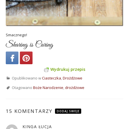
Smacznego!
Sharing is Caring
Wydrukuj przepis
Opublikowano w
Ciasteczka
,
Drożdżowe
Otagowano
Boże Narodzenie
,
drożdżowe
15 KOMENTARZY
DODAJ SWOJE
KINGA ŁUCJA
pisze: