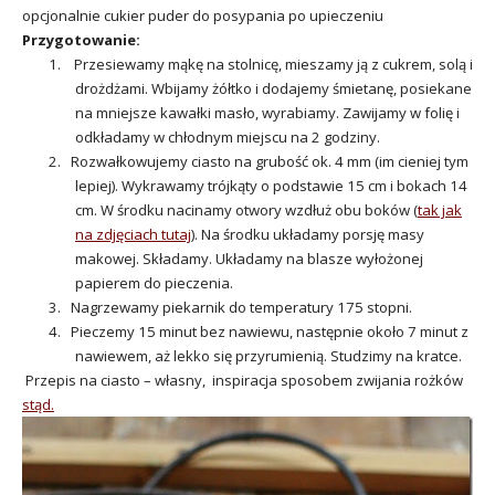
opcjonalnie cukier puder do posypania po upieczeniu
Przygotowanie:
1. Przesiewamy mąkę na stolnicę, mieszamy ją z cukrem, solą i
drożdżami. Wbijamy żółtko i dodajemy śmietanę, posiekane
na mniejsze kawałki masło, wyrabiamy. Zawijamy w folię i
odkładamy w chłodnym miejscu na 2 godziny.
2. Rozwałkowujemy ciasto na grubość ok. 4 mm (im cieniej tym
lepiej). Wykrawamy trójkąty o podstawie 15 cm i bokach 14
cm. W środku nacinamy otwory wzdłuż obu boków (
tak jak
na zdjęciach tutaj
). Na środku układamy porsję masy
makowej. Składamy. Układamy na blasze wyłożonej
papierem do pieczenia.
3. Nagrzewamy piekarnik do temperatury 175 stopni.
4. Pieczemy 15 minut bez nawiewu, następnie około 7 minut z
nawiewem, aż lekko się przyrumienią. Studzimy na kratce.
Przepis na ciasto – własny, inspiracja sposobem zwijania rożków
stąd.