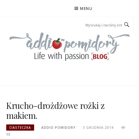
Przejdź
MENU
do
treści
ADDIOPOMIDORY
Krucho-drożdżowe rożki z
makiem.
CIASTECZKA
ADDIO POMIDORY
3 GRUDNIA 2014
15