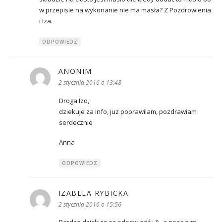
w przepisie na wykonanie nie ma masła? Z Pozdrowienia
i Iza.
ODPOWIEDZ
ANONIM
pisze:
2 stycznia 2016 o 13:48
Droga Izo,
dziekuje za info, juz poprawilam, pozdrawiam
serdecznie
Anna
ODPOWIEDZ
IZABELA RYBICKA
pisze:
2 stycznia 2016 o 15:56
Bardzo dziękuję za odpowiedź :-)) , a poza tym