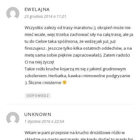
EWELAJNA
pisze:
23 grudnia 2014 o 11:21
Wszystko zależy od trasy maratonu ;), okrążeń może nie
mieć wcale, więc trzeba zachować siły na całą trasę, ale ja
tu do Ciebie taka spóźniona, że widzę jak już, już
finiszujesz.. Jeszcze tylko kilka ostatnich oddechów, a na
metę sama sobie pięknie zapracowałaś:). Zatem radości
Ci na niej życzę!
Takie rożki kruche kojarzą mi się z jakimś grudniowym
szkoleniem. Herbatka, kawka i mimowolne podgryzanie
:). Śliczne i misterne
ODPOWIEDZ
UNKNOWN
pisze:
1 stycznia 2016 o 22:54
Witam w pani przepisie na krucho drożdżowe różki w
składzie na ciasto jest masło ale kiedy dodać to masło bo