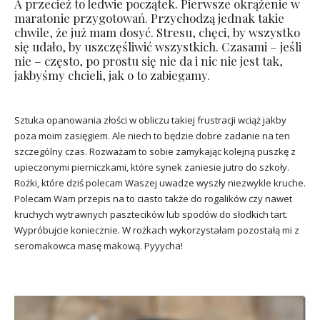
A przecież to ledwie początek. Pierwsze okrążenie w
maratonie przygotowań. Przychodzą jednak takie
chwile, że już mam dosyć. Stresu, chęci, by wszystko
się udało, by uszczęśliwić wszystkich. Czasami – jeśli
nie – często, po prostu się nie da i nic nie jest tak,
jakbyśmy chcieli, jak o to zabiegamy.
Sztuka opanowania złości w obliczu takiej frustracji wciąż jakby
poza moim zasięgiem. Ale niech to będzie dobre zadanie na ten
szczególny czas. Rozważam to sobie zamykając kolejną puszkę z
upieczonymi pierniczkami, które synek zaniesie jutro do szkoły.
Rożki, które dziś polecam Waszej uwadze wyszły niezwykle kruche.
Polecam Wam przepis na to ciasto także do rogalików czy nawet
kruchych wytrawnych pasztecików lub spodów do słodkich tart.
Wypróbujcie koniecznie. W rożkach wykorzystałam pozostałą mi z
seromakowca masę makową. Pyyycha!