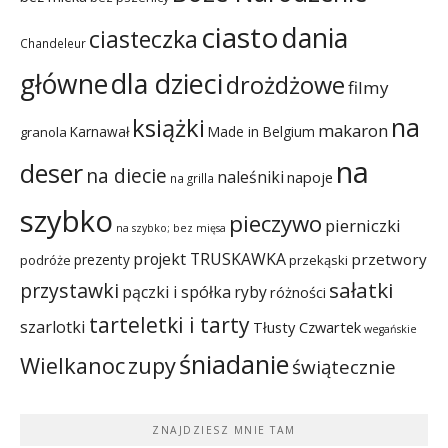
ciasto
dania
ciasteczka
Chandeleur
dla dzieci
główne
drożdżowe
filmy
na
książki
makaron
Karnawał
Made in Belgium
granola
na
deser
na diecie
naleśniki
napoje
na grilla
szybko
pieczywo
pierniczki
na szybko; bez mięsa
projekt TRUSKAWKA
przetwory
prezenty
podróże
przekąski
sałatki
przystawki
pączki i spółka
ryby
różności
tarteletki i tarty
szarlotki
Tłusty Czwartek
wegańskie
śniadanie
Wielkanoc
zupy
świątecznie
ZNAJDZIESZ MNIE TAM