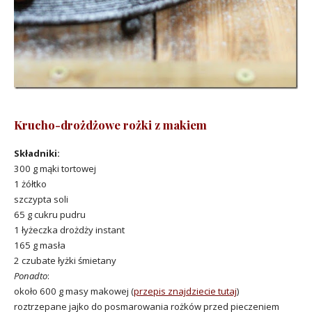
Krucho-drożdżowe rożki z makiem
Składniki:
300 g mąki tortowej
1 żółtko
szczypta soli
65 g cukru pudru
1 łyżeczka drożdży instant
165 g masła
2 czubate łyżki śmietany
Ponadto
:
około 600 g masy makowej (
przepis znajdziecie tutaj
)
roztrzepane jajko do posmarowania rożków przed pieczeniem