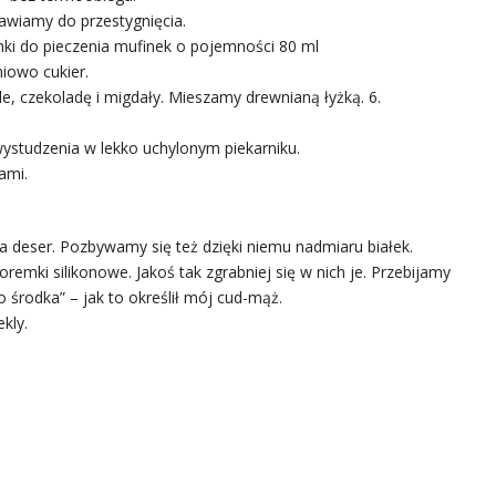
awiamy do przestygnięcia.
ki do pieczenia mufinek o pojemności 80 ml
iowo cukier.
le, czekoladę i migdały. Mieszamy drewnianą łyżką. 6.
ystudzenia w lekko uchylonym piekarniku.
ami.
a deser. Pozbywamy się też dzięki niemu nadmiaru białek.
remki silikonowe. Jakoś tak zgrabniej się w nich je. Przebijamy
 środka” – jak to określił mój cud-mąż.
kly.