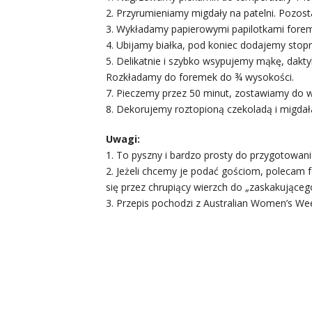
2. Przyrumieniamy migdały na patelni. Pozost
3. Wykładamy papierowymi papilotkami forem
4. Ubijamy białka, pod koniec dodajemy stopn
5. Delikatnie i szybko wsypujemy mąkę, dakty
Rozkładamy do foremek do ¾ wysokości.
7. Pieczemy przez 50 minut, zostawiamy do w
8. Dekorujemy roztopioną czekoladą i migdał
Uwagi:
1. To pyszny i bardzo prosty do przygotowani
2. Jeżeli chcemy je podać gościom, polecam fo
się przez chrupiący wierzch do „zaskakującego
3. Przepis pochodzi z Australian Women’s Wee