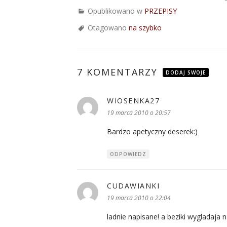
Opublikowano w
PRZEPISY
Otagowano
na szybko
7 KOMENTARZY
DODAJ SWOJE
WIOSENKA27
pisze:
19 marca 2010 o 20:57
Bardzo apetyczny deserek:)
ODPOWIEDZ
CUDAWIANKI
pisze:
19 marca 2010 o 22:04
ladnie napisane! a beziki wygladaja 