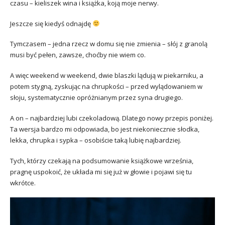
czasu – kieliszek wina i książka, koją moje nerwy.
Jeszcze się kiedyś odnajdę
Tymczasem – jedna rzecz w domu się nie zmienia – słój z granolą
musi być pełen, zawsze, choćby nie wiem co.
A więc weekend w weekend, dwie blaszki lądują w piekarniku, a
potem stygną, zyskując na chrupkości – przed wylądowaniem w
słoju, systematycznie opróżnianym przez syna drugiego.
A on – najbardziej lubi czekoladową. Dlatego nowy przepis poniżej.
Ta wersja bardzo mi odpowiada, bo jest niekoniecznie słodka,
lekka, chrupka i sypka – osobiście taką lubię najbardziej.
Tych, którzy czekają na podsumowanie książkowe września,
pragnę uspokoić, że układa mi się już w głowie i pojawi się tu
wkrótce.