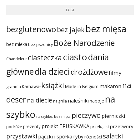
TAGI
bez mięsa
bezglutenowo
bez jajek
Boże Narodzenie
bez mleka
bez pszenicy
ciasto
dania
ciasteczka
Chandeleur
dla dzieci
główne
drożdżowe
filmy
na
książki
makaron
Karnawał
Made in Belgium
granola
na
deser
na diecie
naleśniki
napoje
na grilla
szybko
pieczywo
pierniczki
na szybko; bez mięsa
projekt TRUSKAWKA
przetwory
prezenty
podróże
przekąski
sałatki
przystawki
pączki i spółka
ryby
różności