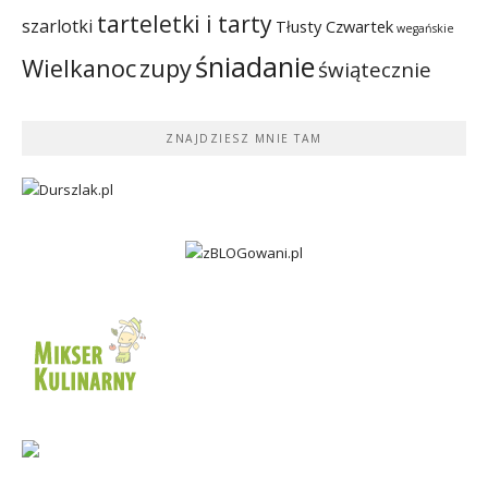
tarteletki i tarty
szarlotki
Tłusty Czwartek
wegańskie
śniadanie
Wielkanoc
zupy
świątecznie
ZNAJDZIESZ MNIE TAM