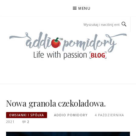
Przejdź
MENU
do
treści
ADDIOPOMIDORY
Nowa granola czekoladowa.
OWSIANKI I SPÓŁKA
ADDIO POMIDORY
4 PAŹDZIERNIKA
2021
2