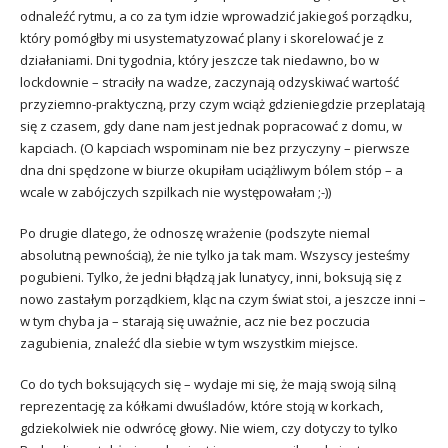
odnaleźć rytmu, a co za tym idzie wprowadzić jakiegoś porządku,
który pomógłby mi usystematyzować plany i skorelować je z
działaniami. Dni tygodnia, który jeszcze tak niedawno, bo w
lockdownie – straciły na wadze, zaczynają odzyskiwać wartość
przyziemno-praktyczną, przy czym wciąż gdzieniegdzie przeplatają
się z czasem, gdy dane nam jest jednak popracować z domu, w
kapciach. (O kapciach wspominam nie bez przyczyny – pierwsze
dna dni spędzone w biurze okupiłam uciążliwym bólem stóp – a
wcale w zabójczych szpilkach nie występowałam ;-))
Po drugie dlatego, że odnoszę wrażenie (podszyte niemal
absolutną pewnością), że nie tylko ja tak mam. Wszyscy jesteśmy
pogubieni. Tylko, że jedni błądzą jak lunatycy, inni, boksują się z
nowo zastałym porządkiem, kląc na czym świat stoi, a jeszcze inni –
w tym chyba ja – starają się uważnie, acz nie bez poczucia
zagubienia, znaleźć dla siebie w tym wszystkim miejsce.
Co do tych boksujących się – wydaje mi się, że mają swoją silną
reprezentację za kółkami dwuśladów, które stoją w korkach,
gdziekolwiek nie odwrócę głowy. Nie wiem, czy dotyczy to tylko