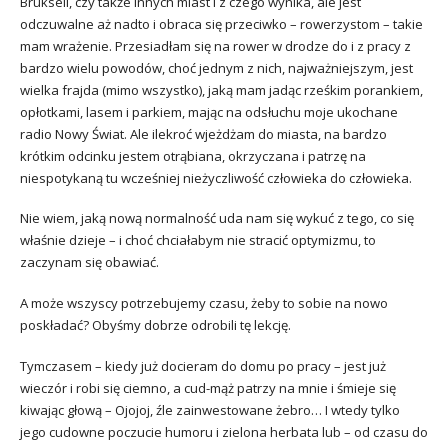
Brukseli, czy także innych miast i z czego wynika, ale jest
odczuwalne aż nadto i obraca się przeciwko – rowerzystom – takie
mam wrażenie. Przesiadłam się na rower w drodze do i z pracy z
bardzo wielu powodów, choć jednym z nich, najważniejszym, jest
wielka frajda (mimo wszystko), jaką mam jadąc rześkim porankiem,
opłotkami, lasem i parkiem, mając na odsłuchu moje ukochane
radio Nowy Świat. Ale ilekroć wjeżdżam do miasta, na bardzo
krótkim odcinku jestem otrąbiana, okrzyczana i patrzę na
niespotykaną tu wcześniej nieżyczliwość człowieka do człowieka.
Nie wiem, jaką nową normalność uda nam się wykuć z tego, co się
właśnie dzieje – i choć chciałabym nie stracić optymizmu, to
zaczynam się obawiać.
A może wszyscy potrzebujemy czasu, żeby to sobie na nowo
poskładać? Obyśmy dobrze odrobili tę lekcję.
Tymczasem – kiedy już docieram do domu po pracy – jest już
wieczór i robi się ciemno, a cud-mąż patrzy na mnie i śmieje się
kiwając głową – Ojojoj, źle zainwestowane żebro… I wtedy tylko
jego cudowne poczucie humoru i zielona herbata lub – od czasu do