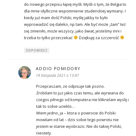
do nowego przepisu łapię myśli. Myśli o tym, że Belgia to
dla mnie idylliczne wspomnienie studenckiej wymiany. I
kiedy już mam dość Polski, myślę jakby to było
wyprowadzić się daleko, np tam. Ale być może „tam” też
się zmieniło, może wszyscy, jako świat, jesteśmy inni i
trzeba to tylko przeczekać
Dziękuję za szczerość
ODPOWIEDZ
ADDIO POMIDORY
pisze:
19 listopada 2021 o 13:47
Przepraszam, ze odpisuje tak pozno.
Zrobilam to juz jakis czas temu, ale wyrwana do
czegos pilnego od komputera nie kliknelam wyslij i
tak to sobie ucieklo…
Wiem jedno, ja – ktora o powrocie do Polski
mowilam od lat – dzis sobie tego powrotu nie
jestem w stanie wyobrazic. Nie do takiej Polski,
niestety.