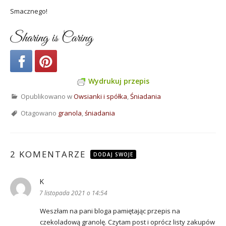
Smacznego!
Sharing is Caring
Wydrukuj przepis
Opublikowano w
Owsianki i spółka
,
Śniadania
Otagowano
granola
,
śniadania
2 KOMENTARZE
DODAJ SWOJE
K
pisze:
7 listopada 2021 o 14:54
Weszłam na pani bloga pamiętając przepis na
czekoladową granolę. Czytam post i oprócz listy zakupów