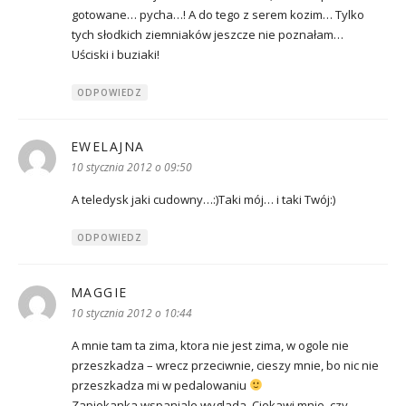
gotowane… pycha…! A do tego z serem kozim… Tylko
tych słodkich ziemniaków jeszcze nie poznałam…
Uściski i buziaki!
ODPOWIEDZ
EWELAJNA
pisze:
10 stycznia 2012 o 09:50
A teledysk jaki cudowny…:)Taki mój… i taki Twój:)
ODPOWIEDZ
MAGGIE
pisze:
10 stycznia 2012 o 10:44
A mnie tam ta zima, ktora nie jest zima, w ogole nie
przeszkadza – wrecz przeciwnie, cieszy mnie, bo nic nie
przeszkadza mi w pedalowaniu
Zapiekanka wspaniale wyglada. Ciekawi mnie, czy