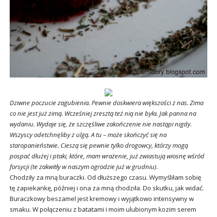
Dziwne poczucie zagubienia. Pewnie doskwiera większości z nas. Zima
co nie jest już zimą. Wcześniej zresztą też nią nie była. Jak panna na
wydaniu. Wydaje się, że szczęśliwe zakończenie nie nastąpi nigdy.
Wszyscy odetchnęliby z ulgą. A tu – może skończyć się na
staropanieństwie. Cieszą się pewnie tylko drogowcy, którzy mogą
pospać dłużej i ptaki, które, mam wrażenie, już zwiastują wiosnę wśród
forsycji (te zakwitły w naszym ogrodzie już w grudniu).
Chodziły za mną buraczki. Od dłuższego czasu. Wymyśliłam sobię
tę zapiekankę, później i ona za mną chodziła. Do skutku, jak widać.
Buraczkowy beszamel jest kremowy i wyjątkowo intensywny w
smaku. W połączeniu z batatami i moim ulubionym kozim serem