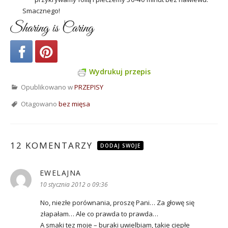
Smacznego!
Sharing is Caring
Wydrukuj przepis
Opublikowano w
PRZEPISY
Otagowano
bez mięsa
12 KOMENTARZY
DODAJ SWOJE
EWELAJNA
pisze:
10 stycznia 2012 o 09:36
No, niezłe porównania, proszę Pani… Za głowę się
złapałam… Ale co prawda to prawda…
A smaki tez moje – buraki uwielbiam, takie ciepłe