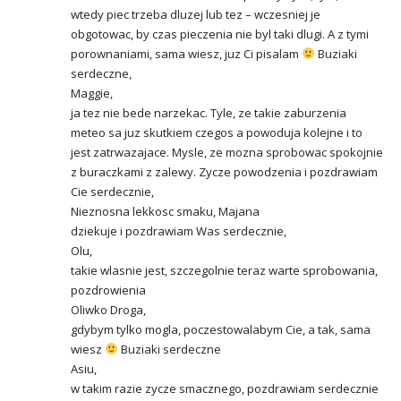
wtedy piec trzeba dluzej lub tez – wczesniej je
obgotowac, by czas pieczenia nie byl taki dlugi. A z tymi
porownaniami, sama wiesz, juz Ci pisalam
Buziaki
serdeczne,
Maggie,
ja tez nie bede narzekac. Tyle, ze takie zaburzenia
meteo sa juz skutkiem czegos a powoduja kolejne i to
jest zatrwazajace. Mysle, ze mozna sprobowac spokojnie
z buraczkami z zalewy. Zycze powodzenia i pozdrawiam
Cie serdecznie,
Nieznosna lekkosc smaku, Majana
dziekuje i pozdrawiam Was serdecznie,
Olu,
takie wlasnie jest, szczegolnie teraz warte sprobowania,
pozdrowienia
Oliwko Droga,
gdybym tylko mogla, poczestowalabym Cie, a tak, sama
wiesz
Buziaki serdeczne
Asiu,
w takim razie zycze smacznego, pozdrawiam serdecznie