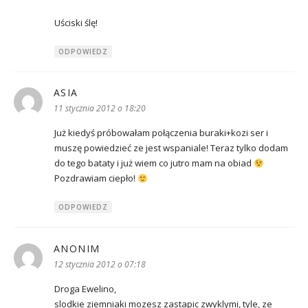
Uściski ślę!
ODPOWIEDZ
ASIA
pisze:
11 stycznia 2012 o 18:20
Już kiedyś próbowałam połączenia buraki+kozi ser i
muszę powiedzieć ze jest wspaniale! Teraz tylko dodam
do tego bataty i już wiem co jutro mam na obiad
Pozdrawiam ciepło!
ODPOWIEDZ
ANONIM
pisze:
12 stycznia 2012 o 07:18
Droga Ewelino,
slodkie ziemniaki mozesz zastapic zwyklymi, tyle, ze