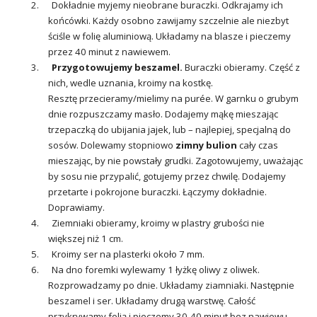
2. Dokładnie myjemy nieobrane buraczki. Odkrajamy ich
końcówki. Każdy osobno zawijamy szczelnie ale niezbyt
ściśle w folię aluminiową. Układamy na blasze i pieczemy
przez 40 minut z nawiewem.
3.
Przygotowujemy beszamel.
Buraczki obieramy. Część z
nich, wedle uznania, kroimy na kostkę.
Resztę przecieramy/mielimy na purée. W garnku o grubym
dnie rozpuszczamy masło. Dodajemy mąkę mieszając
trzepaczką do ubijania jajek, lub – najlepiej, specjalną do
sosów. Dolewamy stopniowo
zimny
bulion
cały czas
mieszając, by nie powstały grudki. Zagotowujemy, uważając
by sosu nie przypalić, gotujemy przez chwilę. Dodajemy
przetarte i pokrojone buraczki. Łączymy dokładnie.
Doprawiamy.
4. Ziemniaki obieramy, kroimy w plastry grubości nie
większej niż 1 cm.
5. Kroimy ser na plasterki około 7 mm.
6. Na dno foremki wylewamy 1 łyżkę oliwy z oliwek.
Rozprowadzamy po dnie. Układamy ziamniaki. Następnie
beszamel i ser. Układamy drugą warstwę. Całość
przykrywamy folią i pieczemy 30-40 minut bez nawiewu.