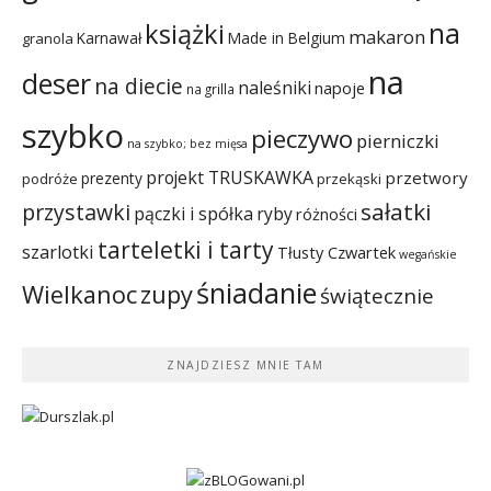
na
książki
makaron
Karnawał
Made in Belgium
granola
na
deser
na diecie
naleśniki
napoje
na grilla
szybko
pieczywo
pierniczki
na szybko; bez mięsa
projekt TRUSKAWKA
przetwory
prezenty
podróże
przekąski
sałatki
przystawki
pączki i spółka
ryby
różności
tarteletki i tarty
szarlotki
Tłusty Czwartek
wegańskie
śniadanie
Wielkanoc
zupy
świątecznie
ZNAJDZIESZ MNIE TAM