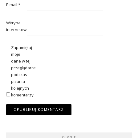
E-mail
*
Witryna
internetowa
Zapamiętaj
moje
dane w tej
przeglądarce
podczas
pisania
kolejnych
komentarzy.
O MNIE