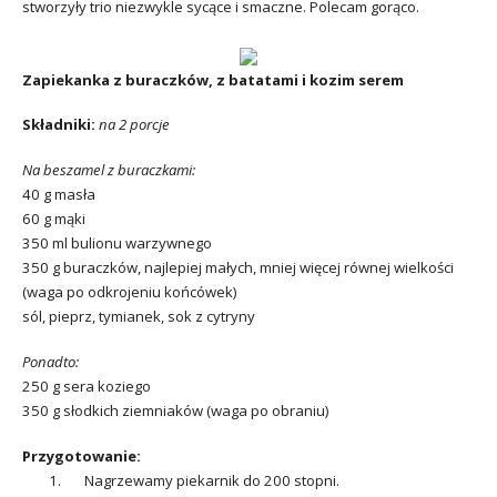
stworzyły trio niezwykle sycące i smaczne. Polecam gorąco.
Zapiekanka z buraczków, z batatami i kozim serem
Składniki:
na 2 porcje
Na beszamel z buraczkami:
40 g masła
60 g mąki
350 ml bulionu warzywnego
350 g buraczków, najlepiej małych, mniej więcej równej wielkości
(waga po odkrojeniu końcówek)
sól, pieprz, tymianek, sok z cytryny
Ponadto:
250 g sera koziego
350 g słodkich ziemniaków (waga po obraniu)
Przygotowanie:
1. Nagrzewamy piekarnik do 200 stopni.