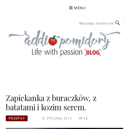
Przejdź
MENU
do
treści
ADDIOPOMIDORY
Zapiekanka z buraczków, z
batatami i kozim serem.
PRZEPISY
10 STYCZNIA 2012
12