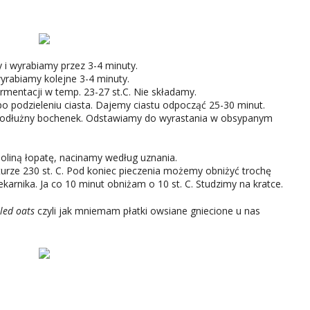
 i wyrabiamy przez 3-4 minuty.
yrabiamy kolejne 3-4 minuty.
rmentacji w temp. 23-27 st.C. Nie składamy.
po podzieleniu ciasta. Dajemy ciastu odpocząć 25-30 minut.
 podłużny bochenek. Odstawiamy do wyrastania w obsypanym
liną łopatę, nacinamy według uznania.
urze 230 st. C. Pod koniec pieczenia możemy obniżyć trochę
rnika. Ja co 10 minut obniżam o 10 st. C. Studzimy na kratce.
lled oats
czyli jak mniemam płatki owsiane gniecione u nas