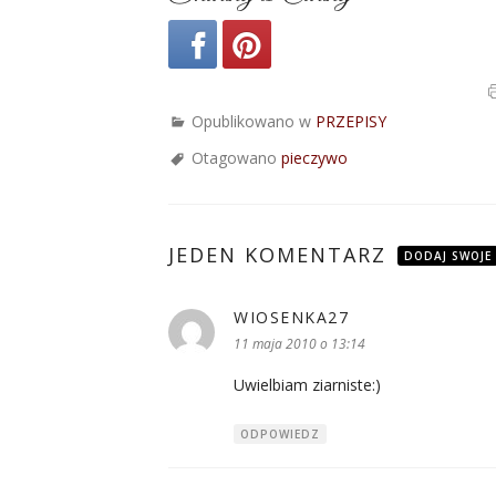
Opublikowano w
PRZEPISY
Otagowano
pieczywo
JEDEN KOMENTARZ
DODAJ SWOJE
WIOSENKA27
pisze:
11 maja 2010 o 13:14
Uwielbiam ziarniste:)
ODPOWIEDZ