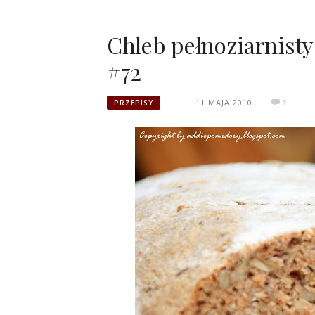
Chleb pełnoziarnist
#72
11 MAJA 2010
1
PRZEPISY