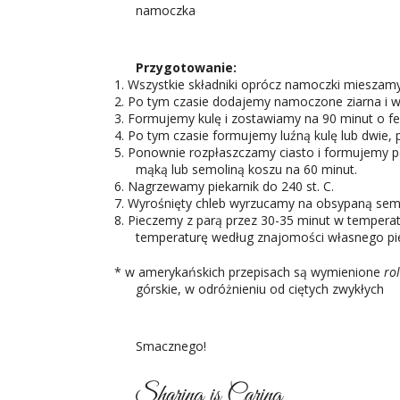
namoczka
Przygotowanie:
1. Wszystkie składniki oprócz namoczki mieszamy
2. Po tym czasie dodajemy namoczone ziarna i w
3. Formujemy kulę i zostawiamy na 90 minut o fe
4. Po tym czasie formujemy luźną kulę lub dwie, 
5. Ponownie rozpłaszczamy ciasto i formujemy
mąką lub semoliną koszu na 60 minut.
6. Nagrzewamy piekarnik do 240 st. C.
7. Wyrośnięty chleb wyrzucamy na obsypaną semo
8. Pieczemy z parą przez 30-35 minut w temperat
temperaturę według znajomości własnego pieka
* w amerykańskich przepisach są wymienione
ro
górskie, w odróżnieniu od ciętych zwykłych
Smacznego!
Sharing is Caring