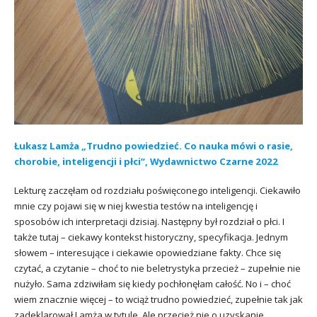
Łukasz Lamża „Trudno powiedzieć. Co nauka mówi o rasie,
chorobie, inteligencji i płci”, Wydawnictwo Czarne 2022
Lekturę zaczęłam od rozdziału poświęconego inteligencji. Ciekawiło
mnie czy pojawi się w niej kwestia testów na inteligencję i
sposobów ich interpretacji dzisiaj. Następny był rozdział o płci. I
także tutaj – ciekawy kontekst historyczny, specyfikacja. Jednym
słowem – interesujące i ciekawie opowiedziane fakty. Chce się
czytać, a czytanie – choć to nie beletrystyka przecież – zupełnie nie
nużyło. Sama zdziwiłam się kiedy pochłonęłam całość. No i – choć
wiem znacznie więcej – to wciąż trudno powiedzieć, zupełnie tak jak
zadeklarował Lamża w tytule. Ale przecież nie o uzyskanie