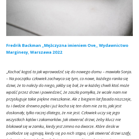
Fredrik Backman „Mężczyzna imieniem Ove
„,
Wydawnictwo
Marginesy, Warszawa 2022
„
Kochać kogoś to jak wprowadzić się do nowego domu – mawiała Sonja.
– Na początku człowiek zachwyca się tym, co nowe, każdego ranka się
dziwi, że to należy do niego, jakby się bał, że w każdej chwili ktoś może
wpaść przez drzwi i powiedzieć, że zaszła pomyłka, że wcale nam nie
przysługuje takie piękne mieszkanie. Ale z biegiem lat fasada niszczeje,
tu i ówdzie drewno pęka i już kocha się ten dom nie za to, jaki jest
doskonały, tylko raczej dlatego, że nie jest. Człowiek uczy się jego
wszystkich kątów i zakamarków. Jak otwierać drzwi, żeby klucz nie
blokował się w zamku, kiedy jest zimno na dworze. Które deski w
podłodze się uginają, kiedy się po nich stąpa, i jak otwierać drzwi szafy,