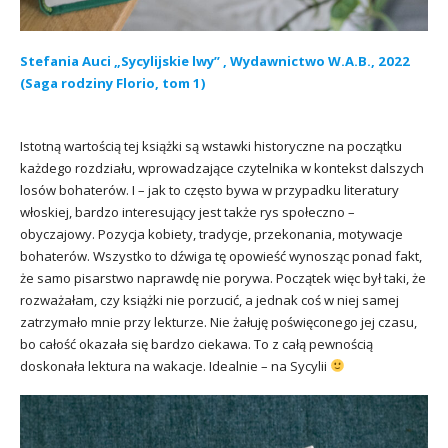
Stefania Auci „Sycylijskie lwy” , Wydawnictwo W.A.B., 2022
(Saga rodziny Florio, tom 1)
Istotną wartością tej książki są wstawki historyczne na początku
każdego rozdziału, wprowadzające czytelnika w kontekst dalszych
losów bohaterów. I – jak to często bywa w przypadku literatury
włoskiej, bardzo interesujący jest także rys społeczno –
obyczajowy. Pozycja kobiety, tradycje, przekonania, motywacje
bohaterów. Wszystko to dźwiga tę opowieść wynosząc ponad fakt,
że samo pisarstwo naprawdę nie porywa. Początek więc był taki, że
rozważałam, czy książki nie porzucić, a jednak coś w niej samej
zatrzymało mnie przy lekturze. Nie żałuję poświęconego jej czasu,
bo całość okazała się bardzo ciekawa. To z całą pewnością
doskonała lektura na wakacje. Idealnie – na Sycylii