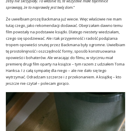
żeby nie skrzypiały. To właśnie to, te wszystkie małe tajemnice
sprawiają, że to naprawdę jest twój dom
.”
Że uwielbiam prozę Backmana już wiecie. Więc właściwie nie mam
tutaj czego, jako rekomendacji dodawać. Obejrzałam dawno temu
film powstały na podstawie książki. Dlatego niestety wiedziałam,
czego się spodziewać. Ale i tak przyjemność i radość podążania
tropem opowieści snutej przez Backmana były ogromne. Uwielbiam
tę prostolinijność i oszczędność formy, sposób konstruowania
opowieści i bohaterów. Ale wracając do filmu, w styczniu miał
premierę drugi film oparty na książce – tym razem z udziałem Toma
Hanksa. I z całą sympatię dla niego – ale nie dało się tego
wytrzymać. Odradzam szczerze i z przekonaniem. A książkę – kto
jeszcze nie czytał – polecam gorąco.