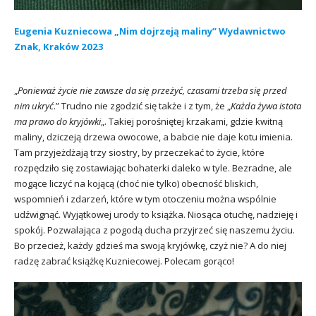
Eugenia Kuzniecowa „Nim dojrzeją maliny” Wydawnictwo
Znak, Kraków 2023
„
Ponieważ życie nie zawsze da się przeżyć, czasami trzeba się przed
nim ukryć
.” Trudno nie zgodzić się także i z tym, że „
Każda żywa istota
ma prawo do kryjówki
„. Takiej porośniętej krzakami, gdzie kwitną
maliny, dziczeją drzewa owocowe, a babcie nie daje kotu imienia.
Tam przyjeżdżają trzy siostry, by przeczekać to życie, które
rozpędziło się zostawiając bohaterki daleko w tyle. Bezradne, ale
mogące liczyć na kojącą (choć nie tylko) obecność bliskich,
wspomnień i zdarzeń, które w tym otoczeniu można wspólnie
udźwignąć. Wyjątkowej urody to książka. Niosąca otuchę, nadzieję i
spokój. Pozwalająca z pogodą ducha przyjrzeć się naszemu życiu.
Bo przecież, każdy gdzieś ma swoją kryjówkę, czyż nie? A do niej
radzę zabrać książkę Kuzniecowej. Polecam gorąco!