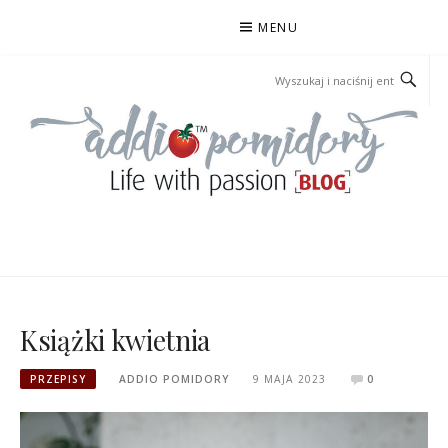
Przejdź
MENU
do
treści
ADDIOPOMIDORY
Książki kwietnia
PRZEPISY
ADDIO POMIDORY
9 MAJA 2023
0