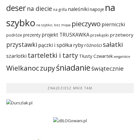
na
deser
na diecie
naleśniki
napoje
na grilla
szybko
pieczywo
pierniczki
na szybko; bez mięsa
projekt TRUSKAWKA
przetwory
prezenty
podróże
przekąski
sałatki
przystawki
pączki i spółka
ryby
różności
tarteletki i tarty
szarlotki
Tłusty Czwartek
wegańskie
śniadanie
Wielkanoc
zupy
świątecznie
ZNAJDZIESZ MNIE TAM