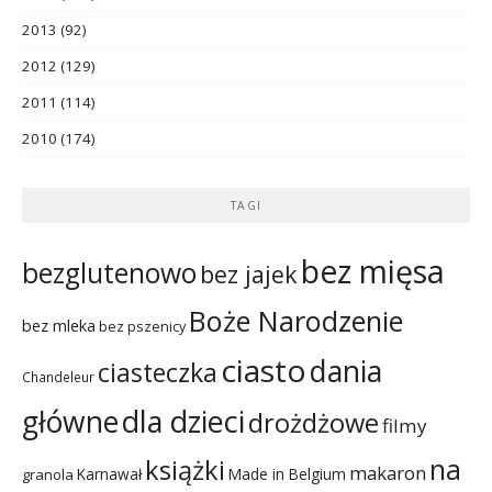
2013
(92)
2012
(129)
2011
(114)
2010
(174)
TAGI
bez mięsa
bezglutenowo
bez jajek
Boże Narodzenie
bez mleka
bez pszenicy
ciasto
dania
ciasteczka
Chandeleur
dla dzieci
główne
drożdżowe
filmy
na
książki
makaron
Karnawał
Made in Belgium
granola