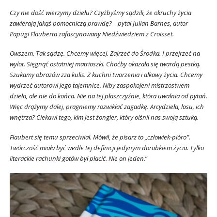
Czy nie dość wierzymy dziełu? Czyżbyśmy sądzili, że okruchy życia
zawierają jakąś pomocniczą prawdę? – pytał Julian Barnes, autor
Papugi Flauberta zafascynowany Niedźwiedziem z Croisset.
Owszem. Tak sądzę. Chcemy więcej. Zajrzeć do Środka. I przejrzeć na
wylot. Sięgnąć ostatniej matrioszki. Choćby okazała się twardą pestką.
Szukamy obrazów zza kulis. Z kuchni tworzenia i alkowy życia. Chcemy
wydrzeć autorowi jego tajemnice. Niby zaspokojeni mistrzostwem
dzieła, ale nie do końca. Nie na tej płaszczyźnie, która uwalnia od pytań.
Więc drążymy dalej, pragniemy rozwikłać zagadkę. Arcydzieła, losu, ich
wnętrza? Ciekawi tego, kim jest żongler, który olśnił nas swoją sztuką.
Flaubert się temu sprzeciwiał. Mówił, że pisarz to „człowiek-pióro”.
Twórczość miała być wedle tej definicji jedynym dorobkiem życia. Tylko
literackie rachunki gotów był płacić. Nie on jeden
.”