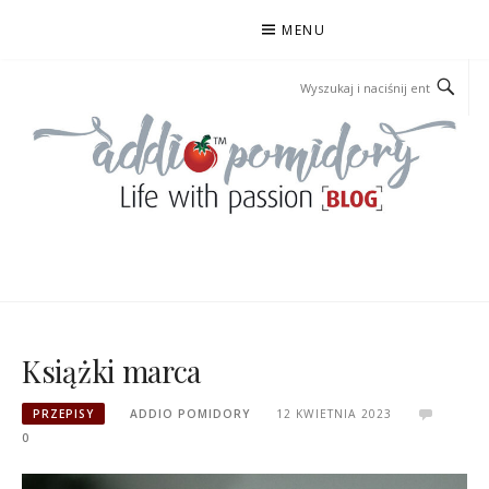
Przejdź
MENU
do
treści
ADDIOPOMIDORY
Książki marca
PRZEPISY
ADDIO POMIDORY
12 KWIETNIA 2023
0