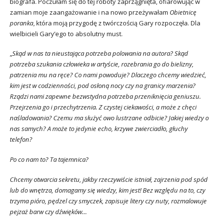
biografa. Poczułam się do tej roboty zaprzągnięta, ofiarowując w
zamian moje zaangażowanie i na nowo przeżywałam
Obietnicę
poranka
, która moją przygodę z twórczością Gary rozpoczęła. Dla
wielbicieli Gary’ego to absolutny must.
„
Skąd w nas ta nieustająca potrzeba polowania na autora? Skąd
potrzeba szukania człowieka w artyście, rozebrania go do bielizny,
patrzenia mu na ręce? Co nami powoduje? Dlaczego chcemy wiedzieć,
kim jest w codzienności, pod osłoną nocy czy na granicy marzenia?
Rządzi nami zapewne bezwstydna potrzeba przeniknięcia geniuszu.
Przejrzenia go i przechytrzenia. Z czystej ciekawości, a może z chęci
naśladowania? Czemu ma służyć owo lustrzane odbicie? Jakiej wiedzy o
nas samych? A może to jedynie echo, krzywe zwierciadło, głuchy
telefon?
Po co nam to? Ta tajemnica?
Chcemy otwarcia sekretu, jakby rzeczywiście istniał, zajrzenia pod spód
lub do wnętrza, domagamy się wiedzy, kim jest! Bez względu na to, czy
trzyma pióro, pędzel czy smyczek, zapisuje litery czy nuty, rozmalowuje
pejzaż barw czy dźwięków…