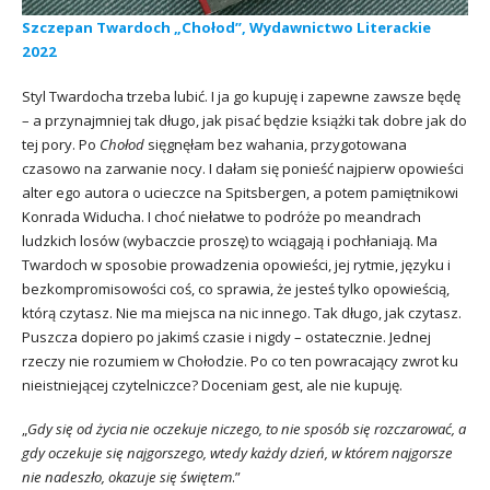
Szczepan Twardoch „Chołod”, Wydawnictwo Literackie
2022
Styl Twardocha trzeba lubić. I ja go kupuję i zapewne zawsze będę
– a przynajmniej tak długo, jak pisać będzie książki tak dobre jak do
tej pory. Po
Chołod
sięgnęłam bez wahania, przygotowana
czasowo na zarwanie nocy. I dałam się ponieść najpierw opowieści
alter ego autora o ucieczce na Spitsbergen, a potem pamiętnikowi
Konrada Widucha. I choć niełatwe to podróże po meandrach
ludzkich losów (wybaczcie proszę) to wciągają i pochłaniają. Ma
Twardoch w sposobie prowadzenia opowieści, jej rytmie, języku i
bezkompromisowości coś, co sprawia, że jesteś tylko opowieścią,
którą czytasz. Nie ma miejsca na nic innego. Tak długo, jak czytasz.
Puszcza dopiero po jakimś czasie i nigdy – ostatecznie. Jednej
rzeczy nie rozumiem w Chołodzie. Po co ten powracający zwrot ku
nieistniejącej czytelniczce? Doceniam gest, ale nie kupuję.
„
Gdy się od życia nie oczekuje niczego, to nie sposób się rozczarować, a
gdy oczekuje się najgorszego, wtedy każdy dzień, w którem najgorsze
nie nadeszło, okazuje się świętem
.”