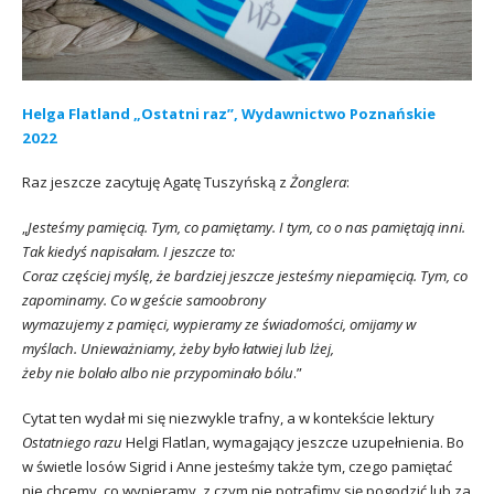
Helga Flatland „Ostatni raz”, Wydawnictwo Poznańskie
2022
Raz jeszcze zacytuję Agatę Tuszyńską z
Żonglera
:
„
Jesteśmy pamięcią. Tym, co pamiętamy. I tym, co o nas pamiętają inni.
Tak kiedyś napisałam. I jeszcze to:
Coraz częściej myślę, że bardziej jeszcze jesteśmy niepamięcią. Tym, co
zapominamy. Co w geście samoobrony
wymazujemy z pamięci, wypieramy ze świadomości, omijamy w
myślach. Unieważniamy, żeby było łatwiej lub lżej,
żeby nie bolało albo nie przypominało bólu
.”
Cytat ten wydał mi się niezwykle trafny, a w kontekście lektury
Ostatniego razu
Helgi Flatlan, wymagający jeszcze uzupełnienia. Bo
w świetle losów Sigrid i Anne jesteśmy także tym, czego pamiętać
nie chcemy, co wypieramy, z czym nie potrafimy się pogodzić lub za