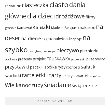
ciasto
dania
ciasteczka
Chandeleur
dla dzieci
główne
drożdżowe
filmy
na
książki
makaron
Karnawał
Made in Belgium
granola
na
deser
na diecie
naleśniki
napoje
na grilla
szybko
pieczywo
pierniczki
na szybko; bez mięsa
projekt TRUSKAWKA
przetwory
prezenty
podróże
przekąski
sałatki
przystawki
pączki i spółka
ryby
różności
tarteletki i tarty
szarlotki
Tłusty Czwartek
wegańskie
śniadanie
Wielkanoc
zupy
świątecznie
ZNAJDZIESZ MNIE TAM