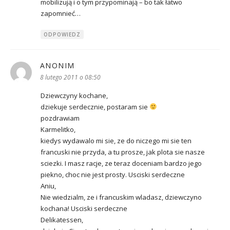
mobilizują i o tym przypominają – bo tak łatwo
zapomnieć…
ODPOWIEDZ
ANONIM
pisze:
8 lutego 2011 o 08:50
Dziewczyny kochane,
dziekuje serdecznie, postaram sie
pozdrawiam
Karmelitko,
kiedys wydawalo mi sie, ze do niczego mi sie ten
francuski nie przyda, a tu prosze, jak plota sie nasze
sciezki. I masz racje, ze teraz doceniam bardzo jego
piekno, choc nie jest prosty. Usciski serdeczne
Aniu,
Nie wiedzialm, ze i francuskim wladasz, dziewczyno
kochana! Usciski serdeczne
Delikatessen,