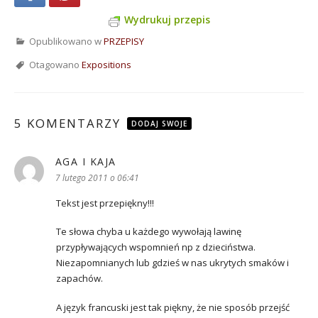
Wydrukuj przepis
Opublikowano w
PRZEPISY
Otagowano
Expositions
5 KOMENTARZY
DODAJ SWOJE
AGA I KAJA
pisze:
7 lutego 2011 o 06:41
Tekst jest przepiękny!!!
Te słowa chyba u każdego wywołają lawinę
przypływających wspomnień np z dzieciństwa.
Niezapomnianych lub gdzieś w nas ukrytych smaków i
zapachów.
A język francuski jest tak piękny, że nie sposób przejść