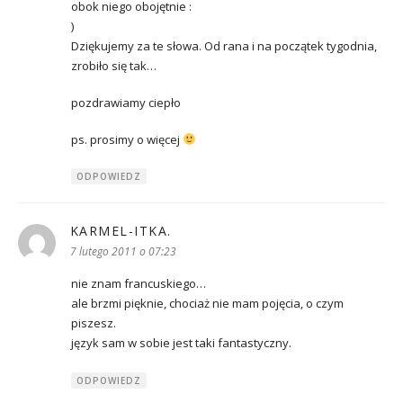
obok niego obojętnie :
)
Dziękujemy za te słowa. Od rana i na początek tygodnia,
zrobiło się tak…
pozdrawiamy ciepło
ps. prosimy o więcej
ODPOWIEDZ
KARMEL-ITKA.
pisze:
7 lutego 2011 o 07:23
nie znam francuskiego…
ale brzmi pięknie, chociaż nie mam pojęcia, o czym
piszesz.
język sam w sobie jest taki fantastyczny.
ODPOWIEDZ