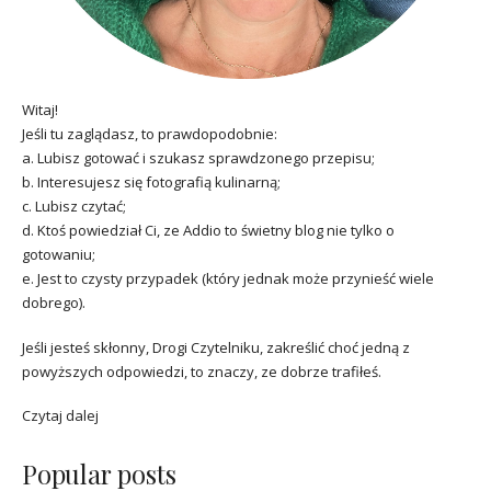
Witaj!
Jeśli tu zaglądasz, to prawdopodobnie:
a. Lubisz gotować i szukasz sprawdzonego przepisu;
b. Interesujesz się fotografią kulinarną;
c. Lubisz czytać;
d. Ktoś powiedział Ci, ze Addio to świetny blog nie tylko o
gotowaniu;
e. Jest to czysty przypadek (który jednak może przynieść wiele
dobrego).
Jeśli jesteś skłonny, Drogi Czytelniku, zakreślić choć jedną z
powyższych odpowiedzi, to znaczy, ze dobrze trafiłeś.
Czytaj dalej
Popular posts