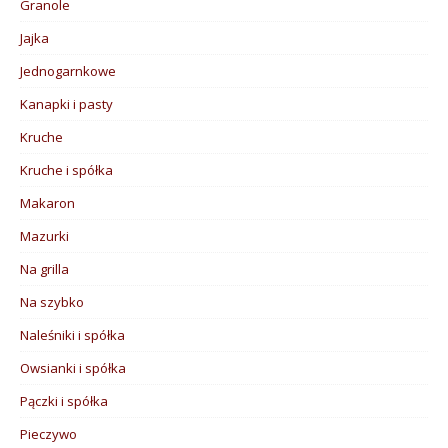
Granole
Jajka
Jednogarnkowe
Kanapki i pasty
Kruche
Kruche i spółka
Makaron
Mazurki
Na grilla
Na szybko
Naleśniki i spółka
Owsianki i spółka
Pączki i spółka
Pieczywo