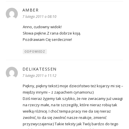
AMBER
pisze:
7 lutego 2011 o 08:10
Anno, cudowny widok!
Słowa piękne.Z rana dobrze koją.
Pozdrawiam Cię serdecznie!
ODPOWIEDZ
DELIKATESSEN
pisze:
7 lutego 2011 o 11:12
Piękny, piękny tekst:) moje dzieciństwo też kojarzy mi się –
między innymi – z zapachem cynamonu:)
Dziś nieraz żyjemy tak szybko, że nie zwracamy już uwagi
na rzeczy małe, na te szczegóły, które nieraz robią tak
wielką różnicę. I choć tempa pracy nie da się nieraz
zwolnić, to da się zwolnić nasze reakcje, zmienić
przyzwyczajenia:) Takie teksty jak Twój bardzo do tego