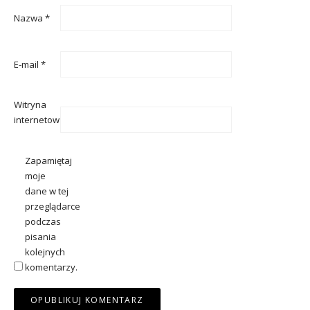
Nazwa
*
E-mail
*
Witryna
internetowa
Zapamiętaj
moje
dane w tej
przeglądarce
podczas
pisania
kolejnych
komentarzy.