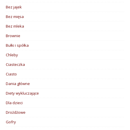
Bez jajek
Bez mięsa
Bez mleka
Brownie
Bułki i spółka
Chleby
Ciasteczka
Ciasto
Dania główne
Diety wykluczające
Dla dzieci
Drożdżowe
Gofry