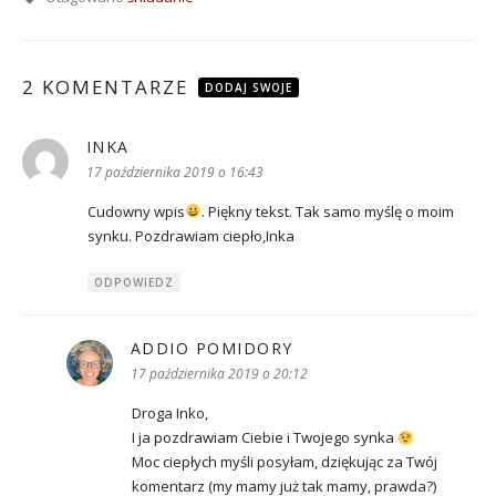
2 KOMENTARZE
DODAJ SWOJE
INKA
pisze:
17 października 2019 o 16:43
Cudowny wpis
. Piękny tekst. Tak samo myślę o moim
synku. Pozdrawiam ciepło,Inka
ODPOWIEDZ
ADDIO POMIDORY
pisze:
17 października 2019 o 20:12
Droga Inko,
I ja pozdrawiam Ciebie i Twojego synka
Moc ciepłych myśli posyłam, dziękując za Twój
komentarz (my mamy już tak mamy, prawda?)