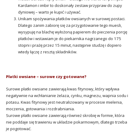
Kardamon i imbir to doskonały zestaw przypraw do zupy
dyniowej – warto je kupić i używać.
Unikam spożywania płatków owsianych w surowej postaci.
Dlatego zanim zabiorę się za przygotowanie tego muesli,
wysypuję na blachę wyłożoną papierem do pieczenia porcję
płatków i wstawiam je do piekarnika nagrzanego do 175
stopni i prażę przez 15 minut, następnie studzę i dopiero
wtedy łączę z resztą składników.
Płatki owsiane – surowe czy gotowane?
Surowe płatki owsiane zawierają kwas fitynowy, który wpływa
negatywnie na wchłanianie żelaza, cynku, magnezu, wapnia sodu i
potasu. Kwas fitynowy jest neutralizowany w procesie mielenia,
moczenia, gotowania i rozdrabniania.
Surowe płatki owsiane zawierają również skrobię w formie, która
nie poddaje się trawieniu w układzie pokarmowym, dlatego trzeba
je pogotować.