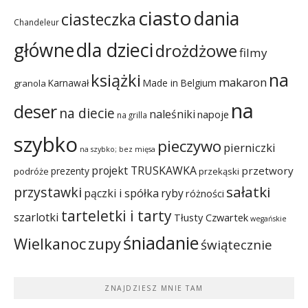
ciasto
dania
ciasteczka
Chandeleur
dla dzieci
główne
drożdżowe
filmy
na
książki
makaron
Karnawał
Made in Belgium
granola
na
deser
na diecie
naleśniki
napoje
na grilla
szybko
pieczywo
pierniczki
na szybko; bez mięsa
projekt TRUSKAWKA
przetwory
prezenty
podróże
przekąski
sałatki
przystawki
pączki i spółka
ryby
różności
tarteletki i tarty
szarlotki
Tłusty Czwartek
wegańskie
śniadanie
Wielkanoc
zupy
świątecznie
ZNAJDZIESZ MNIE TAM