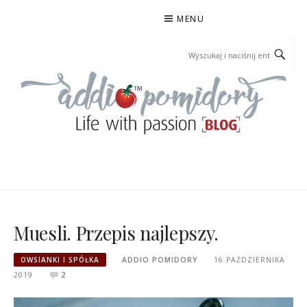
Przejdź
MENU
do
treści
ADDIOPOMIDORY
Muesli. Przepis najlepszy.
OWSIANKI I SPÓŁKA
ADDIO POMIDORY
16 PAŹDZIERNIKA
2019
2