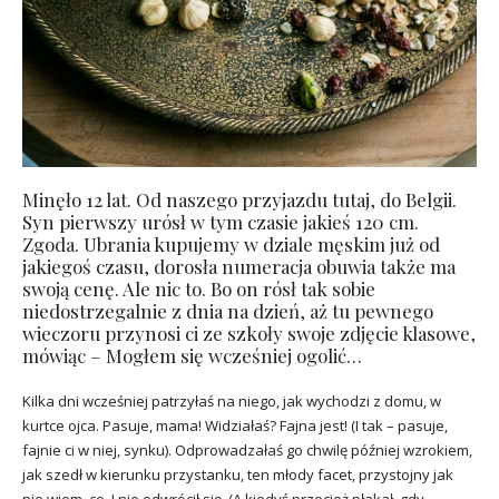
Minęło 12 lat. Od naszego przyjazdu tutaj, do Belgii.
Syn pierwszy urósł w tym czasie jakieś 120 cm.
Zgoda. Ubrania kupujemy w dziale męskim już od
jakiegoś czasu, dorosła numeracja obuwia także ma
swoją cenę. Ale nic to. Bo on rósł tak sobie
niedostrzegalnie z dnia na dzień, aż tu pewnego
wieczoru przynosi ci ze szkoły swoje zdjęcie klasowe,
mówiąc – Mogłem się wcześniej ogolić…
Kilka dni wcześniej patrzyłaś na niego, jak wychodzi z domu, w
kurtce ojca. Pasuje, mama! Widziałaś? Fajna jest! (I tak – pasuje,
fajnie ci w niej, synku). Odprowadzałaś go chwilę później wzrokiem,
jak szedł w kierunku przystanku, ten młody facet, przystojny jak