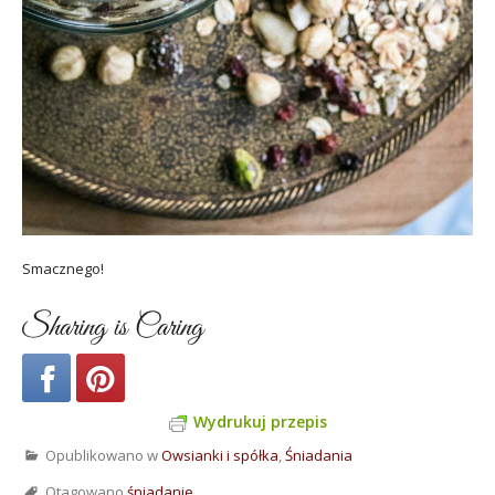
Smacznego!
Sharing is Caring
Wydrukuj przepis
Opublikowano w
Owsianki i spółka
,
Śniadania
Otagowano
śniadanie