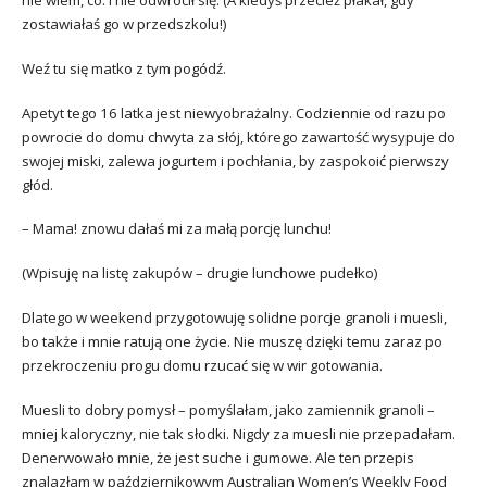
nie wiem, co. I nie odwrócił się. (A kiedyś przecież płakał, gdy
zostawiałaś go w przedszkolu!)
Weź tu się matko z tym pogódź.
Apetyt tego 16 latka jest niewyobrażalny. Codziennie od razu po
powrocie do domu chwyta za słój, którego zawartość wysypuje do
swojej miski, zalewa jogurtem i pochłania, by zaspokoić pierwszy
głód.
– Mama! znowu dałaś mi za małą porcję lunchu!
(Wpisuję na listę zakupów – drugie lunchowe pudełko)
Dlatego w weekend przygotowuję solidne porcje granoli i muesli,
bo także i mnie ratują one życie. Nie muszę dzięki temu zaraz po
przekroczeniu progu domu rzucać się w wir gotowania.
Muesli to dobry pomysł – pomyślałam, jako zamiennik granoli –
mniej kaloryczny, nie tak słodki. Nigdy za muesli nie przepadałam.
Denerwowało mnie, że jest suche i gumowe. Ale ten przepis
znalazłam w październikowym Australian Women’s Weekly Food