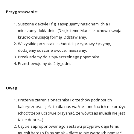
Przygotowanie
:
Suszone daktyle i figi zasypujemy nasionami chia i
mieszamy dokładnie. (Dzięki temu Muesli zachowa swoja
krucho-chrupiącą formę). Odstawiamy.
Wszystkie pozostałe składniki i przyprawy łączymy,
dodajemy suszone owoce, mieszamy.
Przekładamy do słoja/szczelnego pojemnika.
Przechowujemy do 2 tygodni.
Uwagi
:
Prażenie ziaren słonecznika i orzechów podnosi ich
kaloryczność – jeśli to dla nas ważne – można ich nie prażyć
(choć trzeba uczciwie przyznać, ze wówczas muesli nie jest
takie dobre…)
Użycie zaproponowanego zestawu przypraw daje temu
muesli bardzo fajny smak – dlatego nie warto ich pomijać.