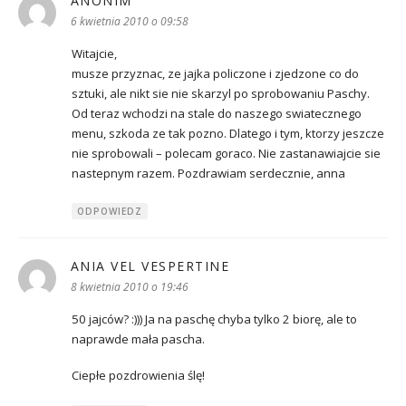
ANONIM
pisze:
6 kwietnia 2010 o 09:58
Witajcie,
musze przyznac, ze jajka policzone i zjedzone co do
sztuki, ale nikt sie nie skarzyl po sprobowaniu Paschy.
Od teraz wchodzi na stale do naszego swiatecznego
menu, szkoda ze tak pozno. Dlatego i tym, ktorzy jeszcze
nie sprobowali – polecam goraco. Nie zastanawiajcie sie
nastepnym razem. Pozdrawiam serdecznie, anna
ODPOWIEDZ
ANIA VEL VESPERTINE
pisze:
8 kwietnia 2010 o 19:46
50 jajców? :))) Ja na paschę chyba tylko 2 biorę, ale to
naprawde mała pascha.
Ciepłe pozdrowienia ślę!