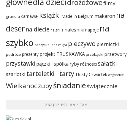
dla dzieci
główne
drożdżowe
filmy
na
książki
makaron
Karnawał
Made in Belgium
granola
na
deser
na diecie
naleśniki
napoje
na grilla
szybko
pieczywo
pierniczki
na szybko; bez mięsa
projekt TRUSKAWKA
przetwory
prezenty
podróże
przekąski
sałatki
przystawki
pączki i spółka
ryby
różności
tarteletki i tarty
szarlotki
Tłusty Czwartek
wegańskie
śniadanie
Wielkanoc
zupy
świątecznie
ZNAJDZIESZ MNIE TAM