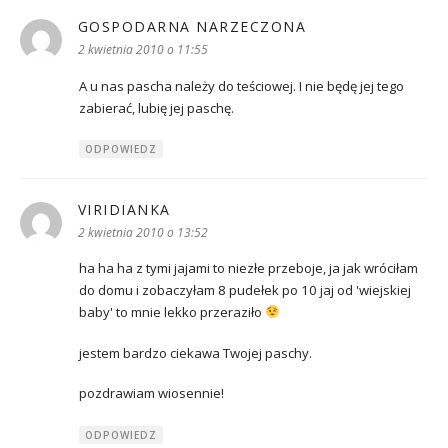
GOSPODARNA NARZECZONA
pisze:
2 kwietnia 2010 o 11:55
A u nas pascha należy do teściowej. I nie będę jej tego
zabierać, lubię jej paschę.
ODPOWIEDZ
VIRIDIANKA
pisze:
2 kwietnia 2010 o 13:52
ha ha ha z tymi jajami to niezłe przeboje, ja jak wróciłam
do domu i zobaczyłam 8 pudełek po 10 jaj od 'wiejskiej
baby' to mnie lekko przeraziło
jestem bardzo ciekawa Twojej paschy.
pozdrawiam wiosennie!
ODPOWIEDZ