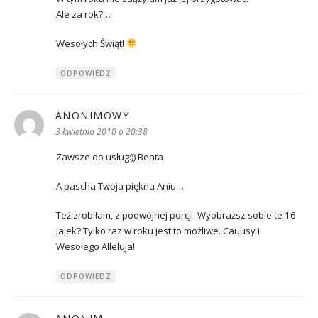
Ale za rok?…
Wesołych Świąt!
ODPOWIEDZ
ANONIMOWY
pisze:
3 kwietnia 2010 o 20:38
Zawsze do usług:)) Beata
A pascha Twoja piękna Aniu…
Też zrobiłam, z podwójnej porcji. Wyobraższ sobie te 16
jajek? Tylko raz w roku jest to możliwe. Cauusy i
Wesołego Alleluja!
ODPOWIEDZ