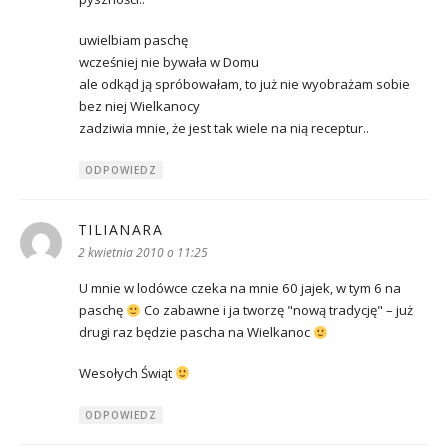
uwielbiam paschę
wcześniej nie bywała w Domu
ale odkąd ją spróbowałam, to już nie wyobrażam sobie
bez niej Wielkanocy
zadziwia mnie, że jest tak wiele na nią receptur..
ODPOWIEDZ
TILIANARA
pisze:
2 kwietnia 2010 o 11:25
U mnie w lodówce czeka na mnie 60 jajek, w tym 6 na
paschę
Co zabawne i ja tworzę "nową tradycję" – już
drugi raz będzie pascha na Wielkanoc
Wesołych Świąt
ODPOWIEDZ