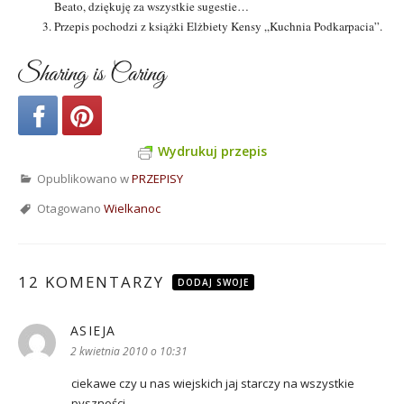
Beato, dziękuję za wszystkie sugestie…
Przepis pochodzi z książki Elżbiety Kensy „Kuchnia Podkarpacia”.
Sharing is Caring
Wydrukuj przepis
Opublikowano w
PRZEPISY
Otagowano
Wielkanoc
12 KOMENTARZY
DODAJ SWOJE
ASIEJA
pisze:
2 kwietnia 2010 o 10:31
ciekawe czy u nas wiejskich jaj starczy na wszystkie
pyszności..