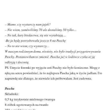
– Mamo, czy wystarczy nam jajek?
– Nie wiem, zamówiliśmy 70 ale dostaliśmy 50 tylko…
– No tak, kury biedactwa, się nie wyrabiają…
-Bo ja będę potrzebowała jeszcze 8 na Paschę
– No to nie wiem, czy wystarczy…
W naszym rodzinnym domu, niestety, nie było tradycji przygotowywania
Paschy. Postanowiłam to zmienić. Pascha już w lodówce czeka aż ją
odkryją i docenią.
PS. Umycie foremki po wyjęciu zeń Paschy nie było konieczne. Mogę z
ręką na sercu powiedzieć, że to najlepsza Pascha jaką w życiu jadłam. I to
naprawdę nie dlatego, że niewiele ich próbowałam. Jest cudowna.
Pascha
Składniki:
0,5 kg trzykrotnie mielonego twarogu
8 żółtek ugotowanych na twardo
250 g miękkiego masła