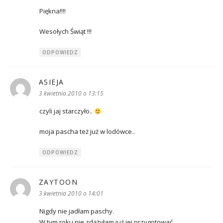
Piękna!!!!
Wesołych Świąt !!!
ODPOWIEDZ
ASIEJA
pisze:
3 kwietnia 2010 o 13:15
czyli jaj starczyło..
moja pascha też już w lodówce..
ODPOWIEDZ
ZAYTOON
pisze:
3 kwietnia 2010 o 14:01
Nigdy nie jadłam paschy.
W tym roku nie zdążyłam już jej przygotować.