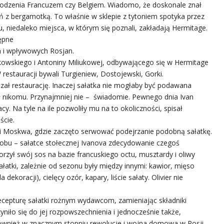
chodzenia Francuzem czy Belgiem. Wiadomo, że doskonale znał
tytoń z bergamotką. To właśnie w sklepie z tytoniem spotyka przez
 niedaleko miejsca, w którym się poznali, zakładają Hermitage.
tępne
h i wpływowych Rosjan.
kowskiego i Antoniny Miliukowej, odbywającego się w Hermitage
restauracji bywali Turgieniew, Dostojewski, Gorki.
czał restaurację. Inaczej sałatka nie mogłaby być podawana
ił nikomu. Przynajmniej nie – świadomie. Pewnego dnia Ivan
cy. Na tyle na ile pozwoliły mu na to okoliczności, spisał
ście.
acji Moskwa, gdzie zaczęto serwować podejrzanie podobną sałatkę.
 obu – sałatce stołecznej Ivanova zdecydowanie czegoś
zył swój sos na bazie francuskiego octu, musztardy i oliwy
atki, zależnie od sezonu były między innymi: kawior, mięso
dekoracji), cielęcy ozór, kapary, liście sałaty. Olivier nie
recepturę sałatki rożnym wydawcom, zamieniając składniki
yniło się do jej rozpowszechnienia i jednocześnie także,
również w znacznym stopniu rewolucje i wojna domowa w Rosji,