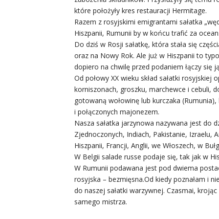
które położyły kres restauracji Hermitage.
Razem z rosyjskimi emigrantami sałatka „wędro
Hiszpanii, Rumunii by w końcu trafić za ocean
Do dziś w Rosji sałatkę, która stała się części
oraz na Nowy Rok. Ale już w Hiszpanii to typ
dopiero na chwilę przed podaniem łączy się
Od połowy XX wieku skład sałatki rosyjskiej 
korniszonach, groszku, marchewce i cebuli, d
gotowaną wołowinę lub kurczaka (Rumunia), h
i połączonych majonezem.
Nasza sałatka jarzynowa nazywana jest do d
Zjednoczonych, Indiach, Pakistanie, Izraelu, A
Hiszpanii, Francji, Anglii, we Włoszech, w Bułgar
W Belgii salade russe podaje się, tak jak w H
W Rumunii podawana jest pod dwiema postaci
rosyjska – bezmięsna.Od kiedy poznałam i nie
do naszej sałatki warzywnej. Czasmai, kro
samego mistrza.