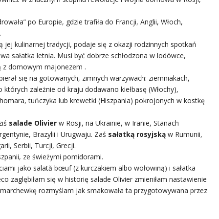
wała” po Europie, gdzie trafiła do Francji, Anglii, Włoch,
.
ą jej kulinarnej tradycji, podaje się z okazji rodzinnych spotkań
owa sałatka letnia. Musi być dobrze schłodzona w lodówce,
 ją z domowym majonezem .
opierał się na gotowanych, zimnych warzywach: ziemniakach,
o których zależnie od kraju dodawano kiełbasę (Włochy),
omara, tuńczyka lub krewetki (Hiszpania) pokrojonych w kostkę
ziś
salade Olivier
w Rosji, na Ukrainie, w Iranie, Stanach
rgentynie, Brazylii i Urugwaju. Zaś
sałatką rosyjską
w Rumunii,
ii, Serbii, Turcji, Grecji.
iszpanii, ze świeżymi pomidorami.
ami jako salată bœuf (z kurczakiem albo wołowiną) i sałatka
co zaglębiłam się w historię salade Olivier zmieniłam nastawienie
jąc marchewkę rozmyślam jak smakowała ta przygotowywana przez