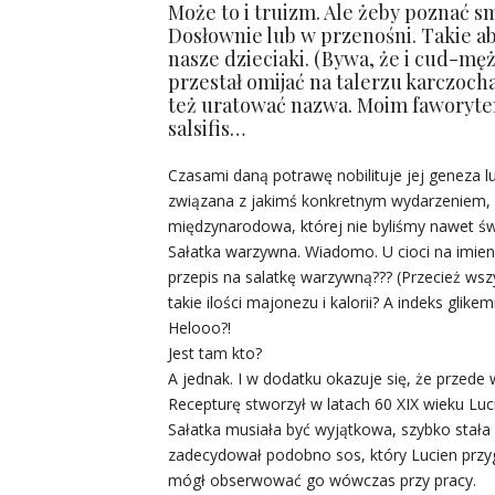
Może to i truizm. Ale żeby poznać s
Dosłownie lub w przenośni. Takie a
nasze dzieciaki. (Bywa, że i cud-mę
przestał omijać na talerzu karczoc
też uratować nazwa. Moim faworyte
salsifis…
Czasami daną potrawę nobilituje jej geneza lu
związana z jakimś konkretnym wydarzeniem, k
międzynarodowa, której nie byliśmy nawet ś
Sałatka warzywna. Wiadomo. U cioci na imien
przepis na salatkę warzywną??? (Przecież wszy
takie ilości majonezu i kalorii? A indeks glike
Helooo?!
Jest tam kto?
A jednak. I w dodatku okazuje się, że przede
Recepturę stworzył w latach 60 XIX wieku Luci
Sałatka musiała być wyjątkowa, szybko stała 
zadecydował podobno sos, który Lucien przy
mógł obserwować go wówczas przy pracy.