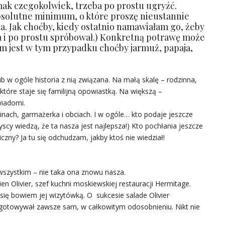
mak czegokolwiek, trzeba po prostu ugryźć.
bsolutne minimum, o które proszę nieustannie
ża. Jak choćby, kiedy ostatnio namawiałam go, żeby
ha i po prostu spróbował.) Konkretną potrawę może
m jest w tym przypadku choćby jarmuż, papaja,
b w ogóle historia z nią związana. Na małą skalę – rodzinna,
tóre staje się familijną opowiastką. Na większą –
wiadomi.
inach, garmażerka i obciach. I w ogóle… kto podaje jeszcze
scy wiedzą, że ta nasza jest najlepsza!) Kto pochłania jeszcze
miczny? Ja tu się odchudzam, jakby ktoś nie wiedział!
 wszystkim – nie taka ona znowu nasza.
en Olivier, szef kuchni moskiewskiej restauracji Hermitage.
się bowiem jej wizytówką. O sukcesie salade Olivier
gotowywał zawsze sam, w całkowitym odosobnieniu. Nikt nie