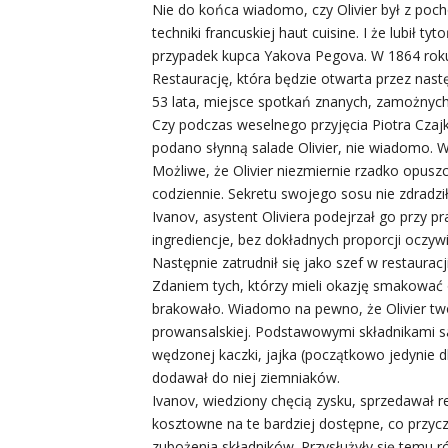
Nie do końca wiadomo, czy Olivier był z po
techniki francuskiej haut cuisine. I że lubił 
przypadek kupca Yakova Pegova. W 1864 roku,
Restaurację, która będzie otwarta przez nas
53 lata, miejsce spotkań znanych, zamożnyc
Czy podczas weselnego przyjęcia Piotra Czaj
podano słynną salade Olivier, nie wiadomo. W 
Możliwe, że Olivier niezmiernie rzadko opusz
codziennie. Sekretu swojego sosu nie zdradz
Ivanov, asystent Oliviera podejrzał go przy pra
ingrediencje, bez dokładnych proporcji oczywi
Następnie zatrudnił się jako szef w restaur
Zdaniem tych, którzy mieli okazję smakować
brakowało. Wiadomo na pewno, że Olivier twor
prowansalskiej. Podstawowymi składnikami sał
wędzonej kaczki, jajka (początkowo jedynie dla 
dodawał do niej ziemniaków.
Ivanov, wiedziony chęcią zysku, sprzedawał 
kosztowne na te bardziej dostępne, co przycz
zubożenia składników. Przysłużyły się temu 