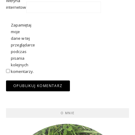
Witryna
internetowa
Zapamiętaj
moje
dane w tej
przeglądarce
podczas
pisania
kolejnych
komentarzy.
O MNIE