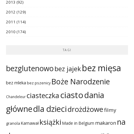
2013
(92)
2012
(129)
2011
(114)
2010
(174)
TAGI
bez mięsa
bezglutenowo
bez jajek
Boże Narodzenie
bez mleka
bez pszenicy
ciasto
dania
ciasteczka
Chandeleur
dla dzieci
główne
drożdżowe
filmy
na
książki
makaron
Karnawał
Made in Belgium
granola