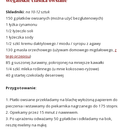
Składniki:
na 10-12 sztuk
150 g płatków owsianych (można użyć bezglutenowych)
1 łyżka cynamonu
1/2 łyżeczki soli
1 łyżeczka sody
1/2 szkl. kremu daktylowego / miodu / syropu z agawy
130 g masła orzechowego (używam domowego migdałowego,
z
tego przepisu
)
85 g suszonej żurawiny, pokrojonej na mniejsze kawałki
1/4 szkl. mleka roślinnego (u mnie kokosowo-ryżowe)
40 g startej czekolady deserowej
Przygotowanie:
1. Płatki owsiane przekładamy na blachę wyłożoną papierem do
pieczenia i wstawiamy do piekarnika nagrzanego do 175 stopni.
2. Opiekamy przez 15 minut z nawiewem.
3. Po uprażeniu odważamy 50 g płatków i odkładamy na bok,
resztę mielimy na mąkę.