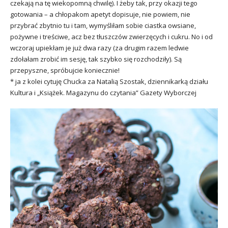
czekają na tę wiekopomną chwilę). I żeby tak, przy okazji tego
gotowania – a chłopakom apetyt dopisuje, nie powiem, nie
przybrać zbytnio tu i tam, wymyśliłam sobie ciastka owsiane,
pożywne i treściwe, acz bez tłuszczów zwierzęcych i cukru. No i od
wczoraj upiekłam je już dwa razy (za drugim razem ledwie
zdołałam zrobić im sesję, tak szybko się rozchodziły). Są
przepyszne, spróbujcie koniecznie!
* ja z kolei cytuję Chucka za Natalią Szostak, dziennikarką działu
Kultura i „Książek. Magazynu do czytania” Gazety Wyborczej