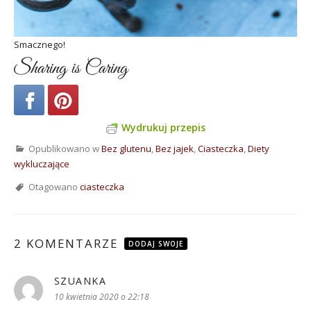
Smacznego!
Sharing is Caring
Wydrukuj przepis
Opublikowano w
Bez glutenu
,
Bez jajek
,
Ciasteczka
,
Diety
wykluczające
Otagowano
ciasteczka
2 KOMENTARZE
DODAJ SWOJE
SZUANKA
pisze:
10 kwietnia 2020 o 22:18