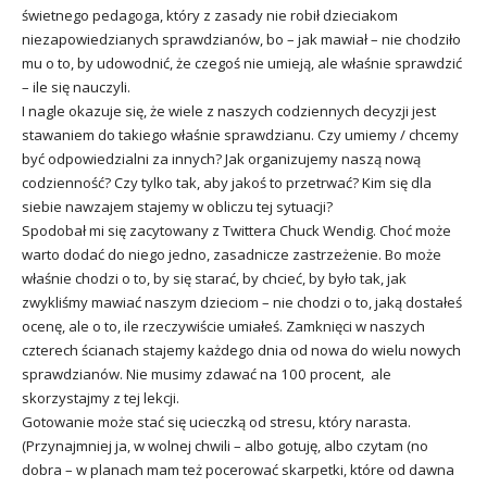
świetnego pedagoga, który z zasady nie robił dzieciakom
niezapowiedzianych sprawdzianów, bo – jak mawiał – nie chodziło
mu o to, by udowodnić, że czegoś nie umieją, ale właśnie sprawdzić
– ile się nauczyli.
I nagle okazuje się, że wiele z naszych codziennych decyzji jest
stawaniem do takiego właśnie sprawdzianu. Czy umiemy / chcemy
być odpowiedzialni za innych? Jak organizujemy naszą nową
codzienność? Czy tylko tak, aby jakoś to przetrwać? Kim się dla
siebie nawzajem stajemy w obliczu tej sytuacji?
Spodobał mi się zacytowany z Twittera Chuck Wendig. Choć może
warto dodać do niego jedno, zasadnicze zastrzeżenie. Bo może
właśnie chodzi o to, by się starać, by chcieć, by było tak, jak
zwykliśmy mawiać naszym dzieciom – nie chodzi o to, jaką dostałeś
ocenę, ale o to, ile rzeczywiście umiałeś. Zamknięci w naszych
czterech ścianach stajemy każdego dnia od nowa do wielu nowych
sprawdzianów. Nie musimy zdawać na 100 procent, ale
skorzystajmy z tej lekcji.
Gotowanie może stać się ucieczką od stresu, który narasta.
(Przynajmniej ja, w wolnej chwili – albo gotuję, albo czytam (no
dobra – w planach mam też pocerować skarpetki, które od dawna