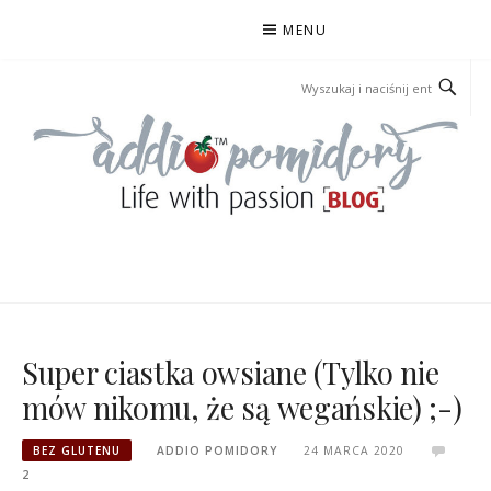
Przejdź
MENU
do
treści
ADDIOPOMIDORY
Super ciastka owsiane (Tylko nie
mów nikomu, że są wegańskie) ;-)
BEZ GLUTENU
ADDIO POMIDORY
24 MARCA 2020
2