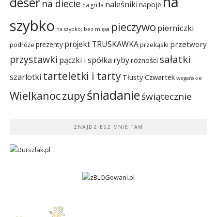
na
deser
na diecie
naleśniki
napoje
na grilla
szybko
pieczywo
pierniczki
na szybko; bez mięsa
projekt TRUSKAWKA
przetwory
prezenty
podróże
przekąski
sałatki
przystawki
pączki i spółka
ryby
różności
tarteletki i tarty
szarlotki
Tłusty Czwartek
wegańskie
śniadanie
Wielkanoc
zupy
świątecznie
ZNAJDZIESZ MNIE TAM