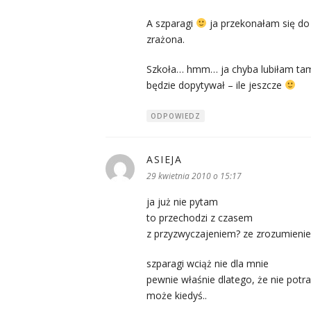
A szparagi
ja przekonałam się do 
zrażona.
Szkoła… hmm… ja chyba lubiłam tamte
będzie dopytywał – ile jeszcze
ODPOWIEDZ
ASIEJA
pisze:
29 kwietnia 2010 o 15:17
ja już nie pytam
to przechodzi z czasem
z przyzwyczajeniem? ze zrozumieni
szparagi wciąż nie dla mnie
pewnie właśnie dlatego, że nie potr
może kiedyś..