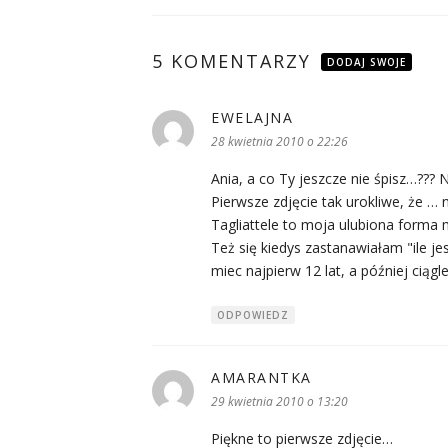
5 KOMENTARZY
DODAJ SWOJE
EWELAJNA
pisze:
28 kwietnia 2010 o 22:26
Ania, a co Ty jeszcze nie śpisz…??? N
Pierwsze zdjęcie tak urokliwe, że … 
Tagliattele to moja ulubiona forma 
Też się kiedys zastanawiałam "ile j
miec najpierw 12 lat, a później ciągl
ODPOWIEDZ
AMARANTKA
pisze:
29 kwietnia 2010 o 13:20
Piękne to pierwsze zdjęcie…