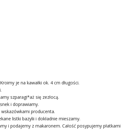
roimy je na kawałki ok. 4 cm długości.
.
camy szparagi*aż się zezłocą.
osnek i doprawiamy.
e wskazówkami producenta.
ane listki bazylii i dokładnie mieszamy.
wamy i podajemy z makaronem. Całość posypujemy płatkami