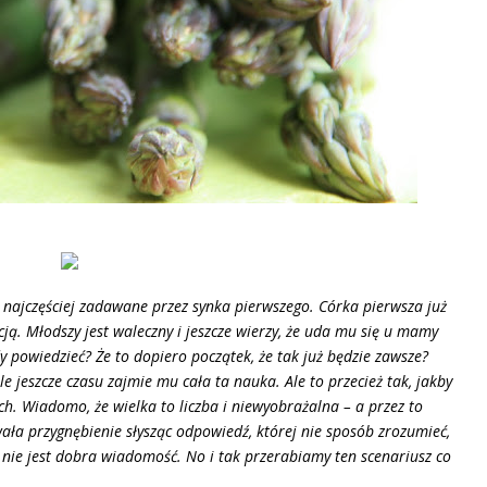
 najczęściej zadawane przez synka pierwszego. Córka pierwsza już
cją. Młodszy jest waleczny i jeszcze wierzy, że uda mu się u mamy
y powiedzieć? Że to dopiero początek, że tak już będzie zawsze?
e jeszcze czasu zajmie mu cała ta nauka. Ale to przecież tak, jakby
h. Wiadomo, że wielka to liczba i niewyobrażalna – a przez to
ała przygnębienie słysząc odpowiedź, której nie sposób zrozumieć,
e nie jest dobra wiadomość. No i tak przerabiamy ten scenariusz co