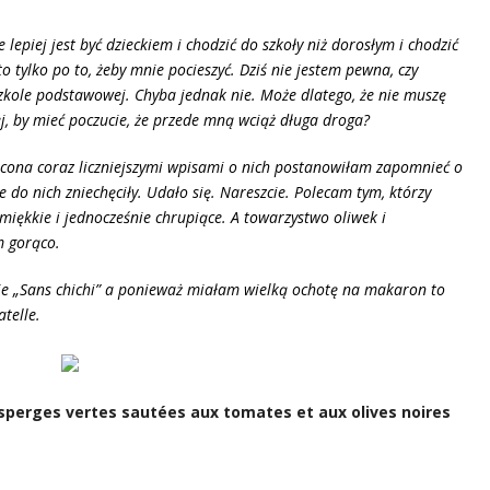
piej jest być dzieckiem i chodzić do szkoły niż dorosłym i chodzić
 tylko po to, żeby mnie pocieszyć. Dziś nie jestem pewna, czy
szkole podstawowej. Chyba jednak nie. Może dlatego, że nie muszę
ej, by mieć poczucie, że przede mną wciąż długa droga?
ęcona coraz liczniejszymi wpisami o nich postanowiłam zapomnieć o
 do nich zniechęciły. Udało się. Nareszcie. Polecam tym, którzy
y miękkie i jednocześnie chrupiące. A towarzystwo oliwek i
m gorąco.
e „Sans chichi” a ponieważ miałam wielką ochotę na makaron to
atelle.
asperges vertes sautées aux tomates et aux olives noires