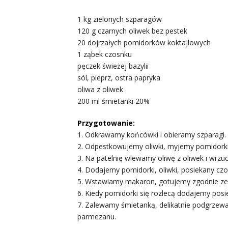
1 kg zielonych szparagów
120 g czarnych oliwek bez pestek
20 dojrzałych pomidorków koktajlowych
1 ząbek czosnku
pęczek świeżej bazylii
sól, pieprz, ostra papryka
oliwa z oliwek
200 ml śmietanki 20%
Przygotowanie:
1. Odkrawamy końcówki i obieramy szparagi. K
2. Odpestkowujemy oliwki, myjemy pomidorki
3. Na patelnię wlewamy oliwę z oliwek i wrzu
4. Dodajemy pomidorki, oliwki, posiekany cz
5. Wstawiamy makaron, gotujemy zgodnie z
6. Kiedy pomidorki się rozlecą dodajemy posiek
7. Zalewamy śmietanką, delikatnie podgrze
parmezanu.