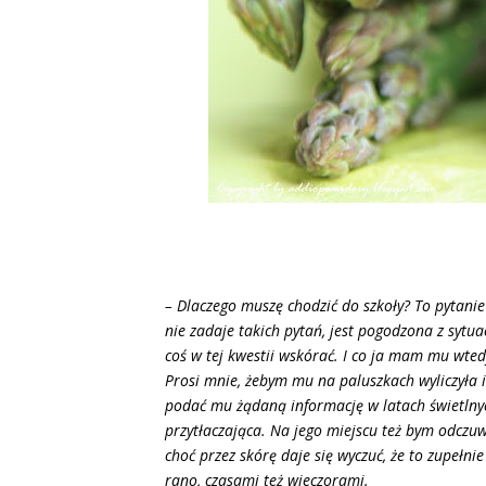
– Dlaczego muszę chodzić do szkoły? To pytanie
nie zadaje takich pytań, jest pogodzona z sytua
coś w tej kwestii wskórać. I co ja mam mu wted
Prosi mnie, żebym mu na paluszkach wyliczyła il
podać mu żądaną informację w latach świetlnyc
przytłaczająca. Na jego miejscu też bym odczuw
choć przez skórę daje się wyczuć, że to zupełni
rano, czasami też wieczorami.