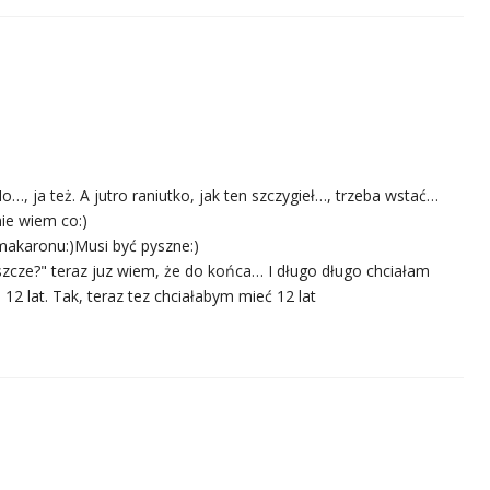
o…, ja też. A jutro raniutko, jak ten szczygieł…, trzeba wstać…
nie wiem co:)
makaronu:)Musi być pyszne:)
eszcze?" teraz juz wiem, że do końca… I długo długo chciałam
e 12 lat. Tak, teraz tez chciałabym mieć 12 lat