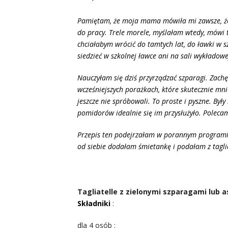
Pamiętam, że moja mama mówiła mi zawsze, że le
do pracy. Trele morele, myślałam wtedy, mówi to
chciałabym wrócić do tamtych lat, do ławki w 
siedzieć w szkolnej ławce ani na sali wykładow
Nauczyłam się dziś przyrządzać szparagi. Zach
wcześniejszych porażkach, które skutecznie mnie
jeszcze nie spróbowali. To proste i pyszne. Był
pomidorów idealnie się im przysłużyło. Poleca
Przepis ten podejrzałam w porannym programi
od siebie dodałam śmietankę i podałam z tagli
Tagliatelle z zielonymi szparagami lub 
Składniki
:
dla 4 osób :