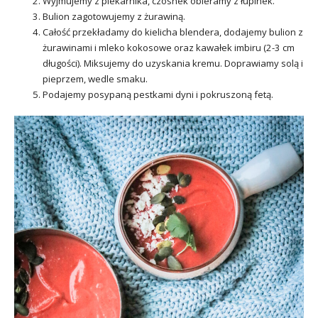
Wyjmujemy z piekarnika, czosnek obieramy z łupinek.
Bulion zagotowujemy z żurawiną.
Całość przekładamy do kielicha blendera, dodajemy bulion z
żurawinami i mleko kokosowe oraz kawałek imbiru (2-3 cm
długości). Miksujemy do uzyskania kremu. Doprawiamy solą i
pieprzem, wedle smaku.
Podajemy posypaną pestkami dyni i pokruszoną fetą.