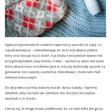
Agata przypomniała mi ostatnio najprostszy sposób na zupę. Co
najzabawniejsze – uświadamiając mi, że to mój własny patent,
który ona stosuje na co dzień. A ja chyba rzeczywiście dawno nie
przygotowywałam zupy-kremu. A więc – wystarczy upiec warzywa,
które akurat masz w lodówce (jest to zresztą doskonały sposób na
gotowanie zero waste), a potem je zblendować z bulionem i/lub
mlekiem kokosowym.
Do akcji wkroczył mój ulubiony burak, dynia i bataty. I tajemny
składnik, żeby nie było tak ziemiście. Kto doczyta, ten będzie
wiedział, o co chodzi.
Cieszę się, że mogę znowu publikować, bo za nami kilka dni grozy.