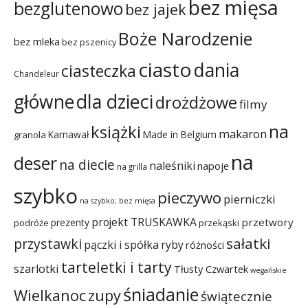
bez mięsa
bezglutenowo
bez jajek
Boże Narodzenie
bez mleka
bez pszenicy
ciasto
dania
ciasteczka
Chandeleur
dla dzieci
główne
drożdżowe
filmy
na
książki
makaron
Karnawał
Made in Belgium
granola
na
deser
na diecie
naleśniki
napoje
na grilla
szybko
pieczywo
pierniczki
na szybko; bez mięsa
projekt TRUSKAWKA
przetwory
prezenty
podróże
przekąski
sałatki
przystawki
pączki i spółka
ryby
różności
tarteletki i tarty
szarlotki
Tłusty Czwartek
wegańskie
śniadanie
Wielkanoc
zupy
świątecznie