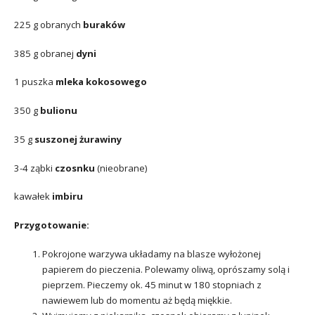
225 g obranych
buraków
385 g obranej
dyni
1 puszka
mleka kokosowego
350 g
bulionu
35 g
suszonej żurawiny
3-4 ząbki
czosnku
(nieobrane)
kawałek
imbiru
Przygotowanie:
Pokrojone warzywa układamy na blasze wyłożonej
papierem do pieczenia. Polewamy oliwą, oprószamy solą i
pieprzem. Pieczemy ok. 45 minut w 180 stopniach z
nawiewem lub do momentu aż będą miękkie.