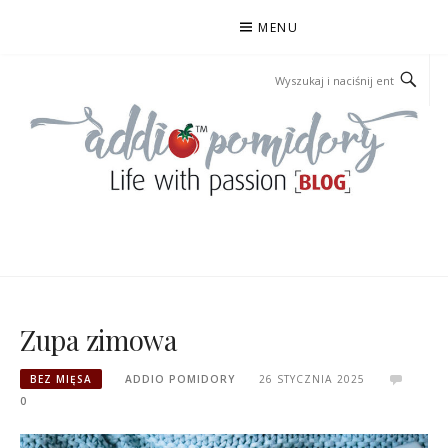
Przejdź
MENU
do
treści
ADDIOPOMIDORY
Zupa zimowa
BEZ MIĘSA
ADDIO POMIDORY
26 STYCZNIA 2025
0