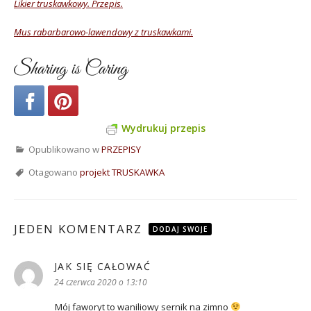
Likier truskawkowy. Przepis.
Mus rabarbarowo-lawendowy z truskawkami.
Sharing is Caring
Wydrukuj przepis
Opublikowano w
PRZEPISY
Otagowano
projekt TRUSKAWKA
JEDEN KOMENTARZ
DODAJ SWOJE
JAK SIĘ CAŁOWAĆ
pisze:
24 czerwca 2020 o 13:10
Mój faworyt to waniliowy sernik na zimno