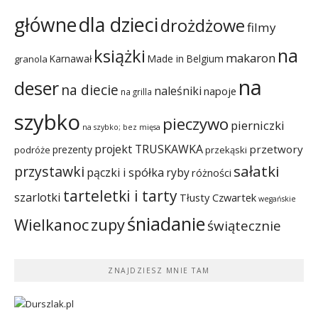
dla dzieci
główne
drożdżowe
filmy
na
książki
makaron
Karnawał
Made in Belgium
granola
na
deser
na diecie
naleśniki
napoje
na grilla
szybko
pieczywo
pierniczki
na szybko; bez mięsa
projekt TRUSKAWKA
przetwory
prezenty
podróże
przekąski
sałatki
przystawki
pączki i spółka
ryby
różności
tarteletki i tarty
szarlotki
Tłusty Czwartek
wegańskie
śniadanie
Wielkanoc
zupy
świątecznie
ZNAJDZIESZ MNIE TAM