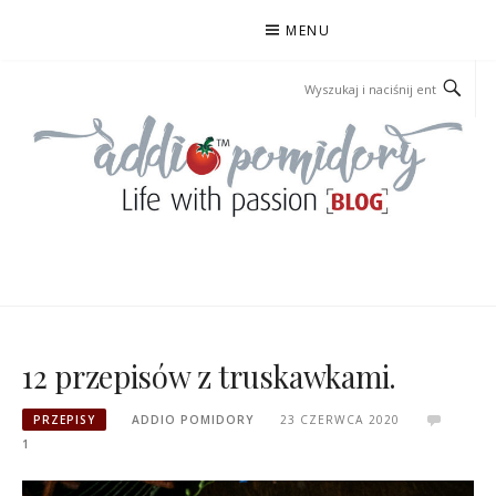
Przejdź
MENU
do
treści
ADDIOPOMIDORY
12 przepisów z truskawkami.
PRZEPISY
ADDIO POMIDORY
23 CZERWCA 2020
1