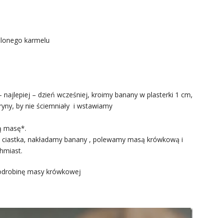
olonego karmelu
ajlepiej – dzień wcześniej, kroimy banany w plasterki 1 cm,
ryny, by nie ściemniały i wstawiamy
ą masę*.
ciastka, nakładamy banany , polewamy masą krówkową i
hmiast.
drobinę masy krówkowej