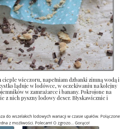
 cieple wieczoru, napełniam dzbanki zimną wodą i
zystko ląduje w lodówce, w oczekiwaniu na kolejny
pojemników w zamrażarce i banany. Pokrojone na
ie z nich pyszny lodowy deser. Błyskawicznie i
za do wszelakich lodowych wariacji w czasie upałów. Połączone
 jedna z możliwości. Polecam! O zgrozo… Gorąco!