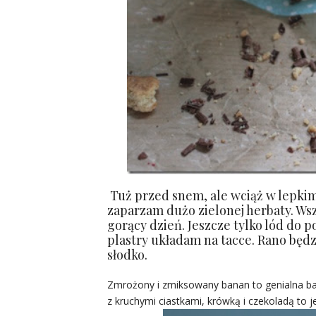
Tuż przed snem, ale wciąż w lepkim
zaparzam dużo zielonej herbaty. Ws
gorący dzień. Jeszcze tylko lód do 
plastry układam na tacce. Rano będz
słodko.
Zmrożony i zmiksowany banan to genialna ba
z kruchymi ciastkami, krówką i czekoladą to