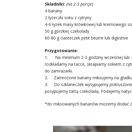
Składniki:
(na 2-3 porcje)
4 banany
2 łyżeczki soku z cytryny
4-6 łyżek masy krówkowej lub kremowego s
50 g gorzkiej czekolady
60-80 g ciasteczek petit beurre lub digestive
Przygotowanie:
1. Na minimum 2-3 godziny wcześniej lub – n
rozkładamy na tacce, skrapiamy sokiem z cyt
do zamrażarki.
2. Zamrożone banany miksujemy na gładk
3. Do szklaneczek wysypujemy pokruszone 
posypujemy tartą czekoladą. Podajemy natyc
*do miksowanych bananów możemy dodać o