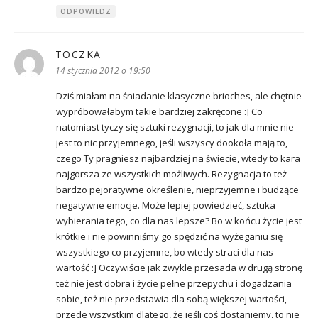
ODPOWIEDZ
TOCZKA
pisze:
14 stycznia 2012 o 19:50
Dziś miałam na śniadanie klasyczne brioches, ale chętnie
wypróbowałabym takie bardziej zakręcone :] Co
natomiast tyczy się sztuki rezygnacji, to jak dla mnie nie
jest to nic przyjemnego, jeśli wszyscy dookoła mają to,
czego Ty pragniesz najbardziej na świecie, wtedy to kara
najgorsza ze wszystkich możliwych. Rezygnacja to też
bardzo pejoratywne określenie, nieprzyjemne i budzące
negatywne emocje. Może lepiej powiedzieć, sztuka
wybierania tego, co dla nas lepsze? Bo w końcu życie jest
krótkie i nie powinniśmy go spędzić na wyżeganiu się
wszystkiego co przyjemne, bo wtedy straci dla nas
wartość :] Oczywiście jak zwykle przesada w drugą stronę
też nie jest dobra i życie pełne przepychu i dogadzania
sobie, też nie przedstawia dla sobą większej wartości,
przede wszystkim dlatego, że jeśli coś dostaniemy, to nie