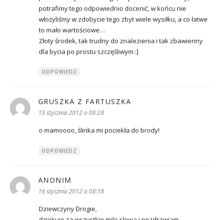
potrafimy tego odpowiednio docenić, w końcu nie
włożyliśmy w zdobycie tego zbyt wiele wysiłku, a co łatwe
to mało wartościowe…
Złoty środek, tak trudny do znalezienia i tak zbawienny
dla bycia po prostu szczęśliwym :]
ODPOWIEDZ
GRUSZKA Z FARTUSZKA
pisze:
15 stycznia 2012 o 08:28
o mamoooo, ślinka mi pociekła do brody!
ODPOWIEDZ
ANONIM
pisze:
16 stycznia 2012 o 08:18
Dziewczyny Drogie,
dziekuje za wszystkie mile slowa i pozdrawiam