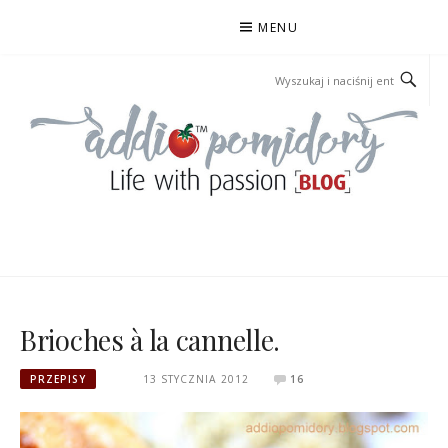
Przejdź
MENU
do
treści
ADDIOPOMIDORY
Brioches à la cannelle.
PRZEPISY
13 STYCZNIA 2012
16