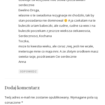
serdecznie
Ewelino Droga,
wlasnie o te swiadoma rezygnacje mi chodzilo, tak by
stan posiadania nie dominowal
A ja czekalam na te
buleczki a tam babeczki, ale cudne, cudne sa wiec i na
buleczki poczekam z jeszcze wieksza ciekawoscia,
Serdecznosci, Kochana
Toczka,
moze to kwestia wieku, ale coraz ,niej, jesli nie wcale,
inetersuje mnie co maja inni. A ze zlotym srodkiem masz
swieta racje, pozdrawiam Cie serdecznie
Anna
ODPOWIEDZ
Dodaj komentarz
Twój adres e-mail nie zostanie opublikowany.
Wymagane pola są
oznaczone
*