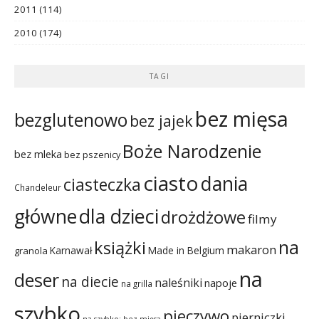
2011
(114)
2010
(174)
TAGI
bez mięsa
bezglutenowo
bez jajek
Boże Narodzenie
bez mleka
bez pszenicy
ciasto
dania
ciasteczka
Chandeleur
dla dzieci
główne
drożdżowe
filmy
na
książki
makaron
Karnawał
Made in Belgium
granola
na
deser
na diecie
naleśniki
napoje
na grilla
szybko
pieczywo
pierniczki