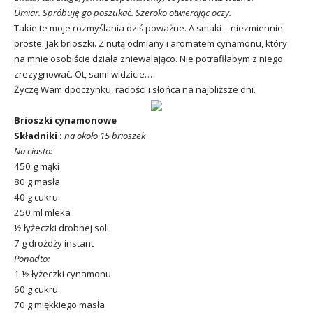
Umiar. Spróbuję go poszukać. Szeroko otwierając oczy.
Takie te moje rozmyślania dziś poważne. A smaki – niezmiennie
proste. Jak brioszki. Z nutą odmiany i aromatem cynamonu, który
na mnie osobiście działa zniewalająco. Nie potrafiłabym z niego
zrezygnować. Ot, sami widzicie…
Życzę Wam dpoczynku, radości i słońca na najbliższe dni.
Brioszki cynamonowe
Składniki :
na około 15 brioszek
Na ciasto:
450 g mąki
80 g masła
40 g cukru
250 ml mleka
½ łyżeczki drobnej soli
7 g drożdży instant
Ponadto:
1 ½ łyżeczki cynamonu
60 g cukru
70 g miękkiego masła