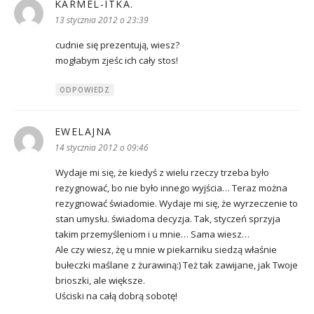
KARMEL-ITKA.
pisze:
13 stycznia 2012 o 23:39
cudnie się prezentują, wiesz?
mogłabym zjeśc ich cały stos!
ODPOWIEDZ
EWELAJNA
pisze:
14 stycznia 2012 o 09:46
Wydaje mi się, że kiedyś z wielu rzeczy trzeba było
rezygnować, bo nie było innego wyjścia… Teraz można
rezygnować świadomie. Wydaje mi się, że wyrzeczenie to
stan umysłu. świadoma decyzja. Tak, styczeń sprzyja
takim przemyśleniom i u mnie… Sama wiesz…
Ale czy wiesz, żę u mnie w piekarniku siedzą właśnie
bułeczki maślane z żurawiną:) Też tak zawijane, jak Twoje
brioszki, ale większe.
Uściski na całą dobrą sobotę!