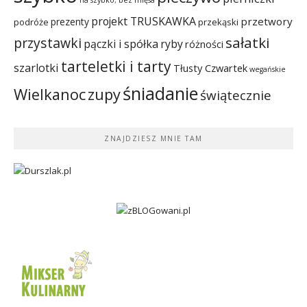
na szybko; bez mięsa
projekt TRUSKAWKA
przetwory
prezenty
podróże
przekąski
sałatki
przystawki
pączki i spółka
ryby
różności
tarteletki i tarty
szarlotki
Tłusty Czwartek
wegańskie
śniadanie
Wielkanoc
zupy
świątecznie
ZNAJDZIESZ MNIE TAM