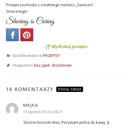
Przepis pochodzi z ostatniego numeru „Saveurs”.
Smacznego!
Sharing is Caring
Wydrukuj przepis
Opublikowano w
PRZEPISY
Otagowano
bez jajek
,
drożdżowe
16 KOMENTARZY
DODAJ SWOJE
MAJKA
pisze:
13 stycznia 2012 o 08:27
Sliczne brioszki Aniu. Porywam jedna do kawy :))