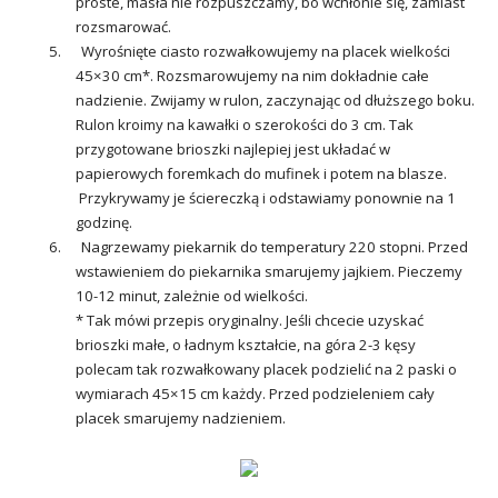
proste, masła nie rozpuszczamy, bo wchłonie się, zamiast
rozsmarować.
5. Wyrośnięte ciasto rozwałkowujemy na placek wielkości
45×30 cm*. Rozsmarowujemy na nim dokładnie całe
nadzienie. Zwijamy w rulon, zaczynając od dłuższego boku.
Rulon kroimy na kawałki o szerokości do 3 cm. Tak
przygotowane brioszki najlepiej jest układać w
papierowych foremkach do mufinek i potem na blasze.
Przykrywamy je ściereczką i odstawiamy ponownie na 1
godzinę.
6. Nagrzewamy piekarnik do temperatury 220 stopni. Przed
wstawieniem do piekarnika smarujemy jajkiem. Pieczemy
10-12 minut, zależnie od wielkości.
* Tak mówi przepis oryginalny. Jeśli chcecie uzyskać
brioszki małe, o ładnym kształcie, na góra 2-3 kęsy
polecam tak rozwałkowany placek podzielić na 2 paski o
wymiarach 45×15 cm każdy. Przed podzieleniem cały
placek smarujemy nadzieniem.