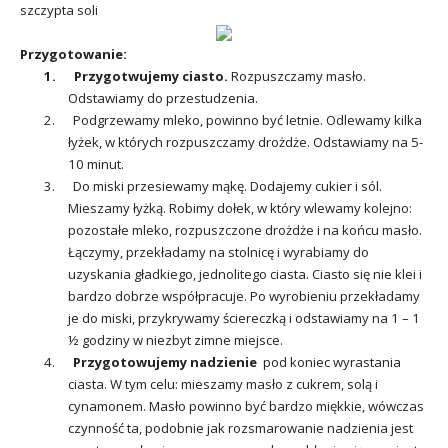
szczypta soli
Przygotowanie:
1.
Przygotwujemy ciasto.
Rozpuszczamy masło.
Odstawiamy do przestudzenia.
2. Podgrzewamy mleko, powinno być letnie. Odlewamy kilka
łyżek, w których rozpuszczamy drożdże. Odstawiamy na 5-
10 minut.
3. Do miski przesiewamy mąkę. Dodajemy cukier i sól.
Mieszamy łyżką. Robimy dołek, w który wlewamy kolejno:
pozostałe mleko, rozpuszczone drożdże i na końcu masło.
Łączymy, przekładamy na stolnicę i wyrabiamy do
uzyskania gładkiego, jednolitego ciasta. Ciasto się nie klei i
bardzo dobrze współpracuje. Po wyrobieniu przekładamy
je do miski, przykrywamy ściereczką i odstawiamy na 1 – 1
½ godziny w niezbyt zimne miejsce.
4.
Przygotowujemy nadzienie
pod koniec wyrastania
ciasta. W tym celu: mieszamy masło z cukrem, solą i
cynamonem. Masło powinno być bardzo miękkie, wówczas
czynność ta, podobnie jak rozsmarowanie nadzienia jest