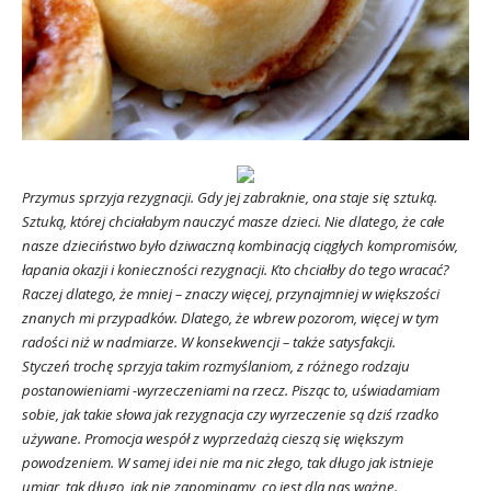
Przymus sprzyja rezygnacji. Gdy jej zabraknie, ona staje się sztuką.
Sztuką, której chciałabym nauczyć masze dzieci. Nie dlatego, że całe
nasze dzieciństwo było dziwaczną kombinacją ciągłych kompromisów,
łapania okazji i konieczności rezygnacji. Kto chciałby do tego wracać?
Raczej dlatego, że mniej – znaczy więcej, przynajmniej w większości
znanych mi przypadków. Dlatego, że wbrew pozorom, więcej w tym
radości niż w nadmiarze. W konsekwencji – także satysfakcji.
Styczeń trochę sprzyja takim rozmyślaniom, z różnego rodzaju
postanowieniami -wyrzeczeniami na rzecz. Pisząc to, uświadamiam
sobie, jak takie słowa jak rezygnacja czy wyrzeczenie są dziś rzadko
używane. Promocja wespół z wyprzedażą cieszą się większym
powodzeniem. W samej idei nie ma nic złego, tak długo jak istnieje
umiar, tak długo, jak nie zapominamy, co jest dla nas ważne.