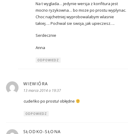
Na t wyglada… jedynie wersja z konfitura jest
mocno ryzykowna… bo moze po prostu wyplynac.
Choc najchetniej wyprobowalabym wlasnie
takiej…. Pochwal sie swoja, jak upieczesz….
Serdecznie
Anna
ODPOWIEDZ
WIEWIÓRA
pisze:
13 marca 2014 o 19:37
cudeńko po prostu! obłędne
ODPOWIEDZ
SŁODKO-SŁONA
pisze: