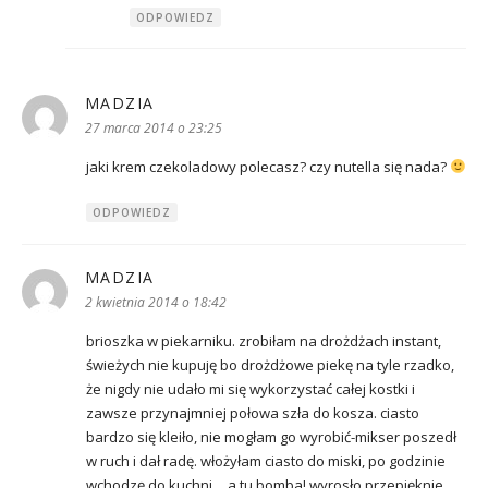
ODPOWIEDZ
MADZIA
pisze:
27 marca 2014 o 23:25
jaki krem czekoladowy polecasz? czy nutella się nada?
ODPOWIEDZ
MADZIA
pisze:
2 kwietnia 2014 o 18:42
brioszka w piekarniku. zrobiłam na drożdżach instant,
świeżych nie kupuję bo drożdżowe piekę na tyle rzadko,
że nigdy nie udało mi się wykorzystać całej kostki i
zawsze przynajmniej połowa szła do kosza. ciasto
bardzo się kleiło, nie mogłam go wyrobić-mikser poszedł
w ruch i dał radę. włożyłam ciasto do miski, po godzinie
wchodzę do kuchni… a tu bomba! wyrosło przepięknie.