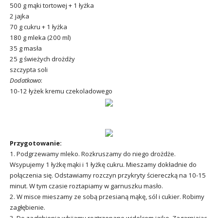
500 g mąki tortowej + 1 łyżka
2 jajka
70 g cukru + 1 łyżka
180 g mleka (200 ml)
35 g masła
25 g świeżych drożdży
szczypta soli
Dodatkowo
:
10-12 łyżek kremu czekoladowego
Przygotowanie:
1. Podgrzewamy mleko. Rozkruszamy do niego drożdże.
Wsypujemy 1 łyżkę mąki i 1 łyżkę cukru. Mieszamy dokładnie do
połączenia się. Odstawiamy rozczyn przykryty ściereczką na 10-15
minut. W tym czasie roztapiamy w garnuszku masło.
2. W misce mieszamy ze sobą przesianą mąkę, sól i cukier. Robimy
zagłębienie.
3. Do zagłębienia wbijamy roztrzepane widelcem jajko. Zagarniając