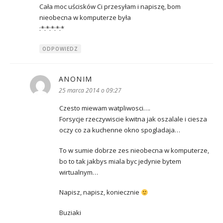
Cała moc uścisków Ci przesyłam i napiszę, bom
nieobecna w komputerze była
:*:*:*:*:*
ODPOWIEDZ
ANONIM
pisze:
25 marca 2014 o 09:27
Czesto miewam watpliwosci….
Forsycje rzeczywiscie kwitna jak oszalale i ciesza
oczy co za kuchenne okno spogladaja…
To w sumie dobrze zes nieobecna w komputerze,
bo to tak jakbys miala byc jedynie bytem
wirtualnym…
Napisz, napisz, koniecznie
Buziaki