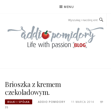
Przejdź
MENU
do
treści
ADDIOPOMIDORY
Brioszka z kremem
czekoladowym.
BUŁKI I SPÓŁKA
ADDIO POMIDORY
11 MARCA 2014
35