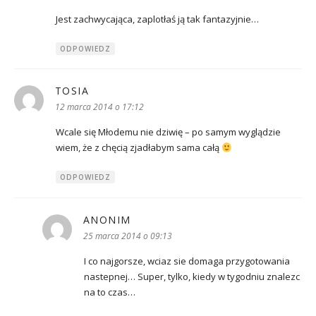
Jest zachwycająca, zaplotłaś ją tak fantazyjnie…
ODPOWIEDZ
TOSIA
pisze:
12 marca 2014 o 17:12
Wcale się Młodemu nie dziwię – po samym wyglądzie
wiem, że z chęcią zjadłabym sama całą
ODPOWIEDZ
ANONIM
pisze:
25 marca 2014 o 09:13
I co najgorsze, wciaz sie domaga przygotowania
nastepnej… Super, tylko, kiedy w tygodniu znalezc
na to czas…