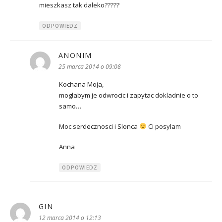
mieszkasz tak daleko?????
ODPOWIEDZ
ANONIM
pisze:
25 marca 2014 o 09:08
Kochana Moja,
moglabym je odwrocic i zapytac dokladnie o to
samo…
Moc serdecznosci i Slonca
Ci posylam
Anna
ODPOWIEDZ
GIN
pisze:
12 marca 2014 o 12:13