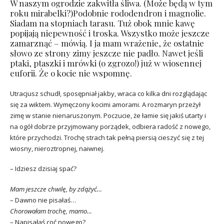
W naszym ogrodzie zakwitła śliwa. (Może będą w tym
roku mirabelki?)Podobnie rododendron i magnolie.
Siadam na stopniach tarasu. Tuż obok mnie kawę
popijają niepewność i troska. Wszystko może jeszcze
zamarznąć – mówią. I ja mam wrażenie, że ostatnie
słowo ze strony zimy jeszcze nie padło. Nawet jeśli
ptaki, ptaszki i mrówki (o zgrozo!) już w wiosennej
euforii. Że o kocie nie wspomnę.
Utracjusz schudł, sposępniał jakby, wraca co kilka dni rozglądając
się za wiktem. Wymęczony kocimi amorami. A rozmaryn przeżył
zimę w stanie nienaruszonym. Poczucie, że łamie się jakiś utarty i
na ogół dobrze przyjmowany porządek, odbiera radość z nowego,
które przychodzi. Trochę strach tak pełną piersią cieszyć się z tej
wiosny, nieroztropnej, naiwnej.
– Idziesz dzisiaj spać?
Mam jeszcze chwilę, by zdążyć…
– Dawno nie pisałaś…
Chorowałam trochę, mamo…
– Napisałaś coć nowego?