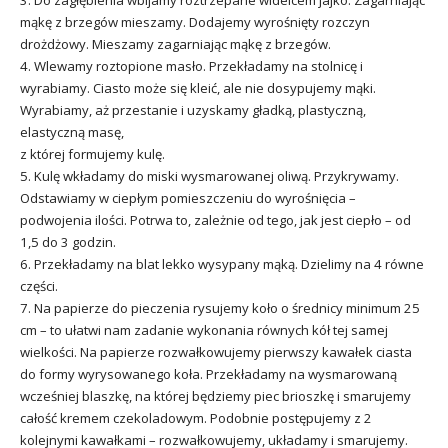
mąkę z brzegów mieszamy. Dodajemy wyrośnięty rozczyn
drożdżowy. Mieszamy zagarniając mąkę z brzegów.
4. Wlewamy roztopione masło. Przekładamy na stolnicę i
wyrabiamy. Ciasto może się kleić, ale nie dosypujemy mąki.
Wyrabiamy, aż przestanie i uzyskamy gładką, plastyczną,
elastyczną masę,
z której formujemy kulę.
5. Kulę wkładamy do miski wysmarowanej oliwą. Przykrywamy.
Odstawiamy w ciepłym pomieszczeniu do wyrośnięcia –
podwojenia ilości. Potrwa to, zależnie od tego, jak jest ciepło – od
1,5 do 3 godzin.
6. Przekładamy na blat lekko wysypany mąką. Dzielimy na 4 równe
części.
7. Na papierze do pieczenia rysujemy koło o średnicy minimum 25
cm – to ułatwi nam zadanie wykonania równych kół tej samej
wielkości. Na papierze rozwałkowujemy pierwszy kawałek ciasta
do formy wyrysowanego koła. Przekładamy na wysmarowaną
wcześniej blaszkę, na której będziemy piec brioszkę i smarujemy
całość kremem czekoladowym. Podobnie postępujemy z 2
kolejnymi kawałkami – rozwałkowujemy, układamy i smarujemy.