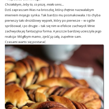
Chciałabym, żeby to, co piszę, miało sens…
Dziś zapraszam Was na brioszkę, którą chętnie nazwałabym
imieniem mojego synka. Tak bardzo mu posmakowała. I to chyba
pierwszy taki drożdżowy wypiek, który po pierwsze – w ogóle
spróbował, i po drugie – tak się nim w efekcie zachwycił. Mnie
zachwyciła jej fantazyjna forma. A jeszcze bardziej ucieszyła jego
reakcja- Mógłbym mamo, zjeść ją całą, zupełnie sam.
Czasami warto się postarać.