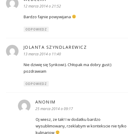
12 marca 2014 o 21:52
Bardzo fajnie powywijana
ODPOWIEDZ
JOLANTA SZYNDLAREWICZ
pisze:
13 marca 2014 o 11:40
Nie dziwię się Synkowi:). Chłopak ma dobry gust:)
pozdrawiam
ODPOWIEDZ
ANONIM
pisze:
25 marca 2014 o 09:17
Oj wiesz, ze tak! I w dodatku bardzo
wysublimowany, rzeklabym w kontekscie nie tylko
kulinariow