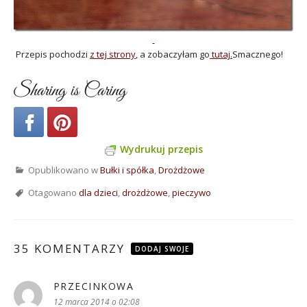
Przepis pochodzi
z tej strony
, a zobaczyłam go
tutaj.
Smacznego!
Sharing is Caring
Wydrukuj przepis
Opublikowano w
Bułki i spółka
,
Drożdżowe
Otagowano
dla dzieci
,
drożdżowe
,
pieczywo
35 KOMENTARZY
DODAJ SWOJE
PRZECINKOWA
pisze:
12 marca 2014 o 02:08