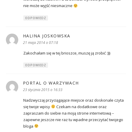
nie może wyjść niesmaczne
ODPOWIEDZ
HALINA JOSKOWSKA
pisze:
21 maja 2014 o 07:18
Zakochałam się w tej brioszce, muszę ją zrobić :)))
ODPOWIEDZ
PORTAL O WARZYWACH
pisze:
23 stycznia 2015 o 16:33
Nadzwyczaj przyciągające miejsce oraz doskonale czyta
się twoje wpisy
Czekam na dodatkowe oraz
zapraszam do siebie na moją strone internetową –
zapewne jeszcze nie raz tu wpadne przeczytać twojego
bloga