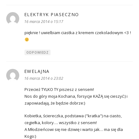
ELEKTRYK PIASECZNO
pisze:
16 marca 2014 o 15:17
pięknie ! uwielbiam ciastka z kremem czekoladowym <3 !
ODPOWIEDZ
EWELAJNA
pisze:
16 marca 2014 o 23:02
Przecież TYLKO TY piszesz z sensem!
Nos do góry moja Kochana, forsycje KAŻĄ się cieszyć:) i
zapowiadają, że będzie dobrze:)
Kobietka, ściereczka, podstawa ("kratka") na ciasto,
cegiełka, kolory…. wszystko z sensem!
A Młodzieńcowi się nie dziwię i warto jak… ma się dla
Kogo:)