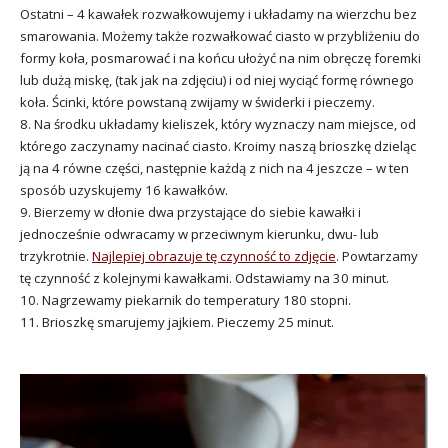
Ostatni – 4 kawałek rozwałkowujemy i układamy na wierzchu bez
smarowania. Możemy także rozwałkować ciasto w przybliżeniu do
formy koła, posmarować i na końcu ułożyć na nim obręczę foremki
lub dużą miskę, (tak jak na zdjęciu) i od niej wyciąć formę równego
koła. Ścinki, które powstaną zwijamy w świderki i pieczemy.
8. Na środku układamy kieliszek, który wyznaczy nam miejsce, od
którego zaczynamy nacinać ciasto. Kroimy naszą brioszkę dzieląc
ją na 4 równe części, następnie każdą z nich na 4 jeszcze – w ten
sposób uzyskujemy 16 kawałków.
9. Bierzemy w dłonie dwa przystające do siebie kawałki i
jednocześnie odwracamy w przeciwnym kierunku, dwu- lub
trzykrotnie.
Najlepiej obrazuje tę czynność to zdjęcie
. Powtarzamy
tę czynność z kolejnymi kawałkami. Odstawiamy na 30 minut.
10. Nagrzewamy piekarnik do temperatury 180 stopni.
11. Brioszkę smarujemy jajkiem. Pieczemy 25 minut.