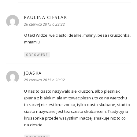
PAULINA CIEŚLAK
pisze:
26 czerwca 2015 o 23:22
O tak! Widze, we ciasto idealne, maliny, beza i kruszonka,
mniam:D
ODPOWIEDZ
JOASKA
pisze:
29 czerwca 2015 o 20:32
U nas to ciasto nazywalo sie kruszon, albo plesniak
(piana z bialek miala imitowac plesn ), to co na wierzchu
to raczej nie jest kruszonka, tylko ciasto skubane, stad to
ciasto nazywane jest tez czesto skubancem. Tradycyjna
kruszonka przede wszystkim inaczej smakuje niz to co
na ciescie.