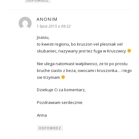
ODPOWIEDZ
ANONIM
pisze:
1 lipca 2015 o 09:32
Joasiu,
to kwesti regionu, bo kruszon vel plesniak vel
skubaniec, nazywany jest tez fuga w Kruszwicy
Nie ulega natomiast watpliwosci, ze to po prostu
kruche ciasto z beza, owocami i kruszonka… i tego
sie trzymam
Dziekuje Ci za komentarz,
Pozdrawiam serdecznie
Anna
ODPOWIEDZ