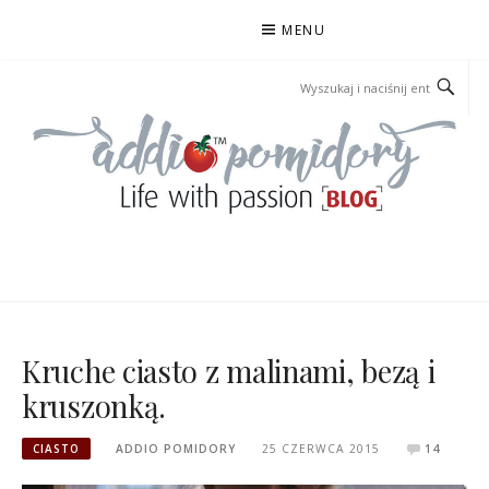
Przejdź
MENU
do
treści
ADDIOPOMIDORY
Kruche ciasto z malinami, bezą i
kruszonką.
CIASTO
ADDIO POMIDORY
25 CZERWCA 2015
14