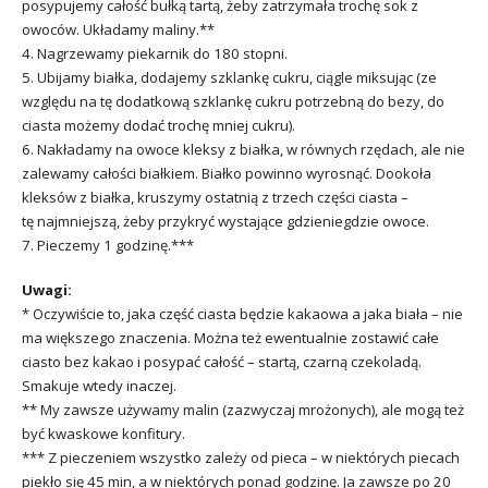
posypujemy całość bułką tartą, żeby zatrzymała trochę sok z
owoców. Układamy maliny.**
4. Nagrzewamy piekarnik do 180 stopni.
5. Ubijamy białka, dodajemy szklankę cukru, ciągle miksując (ze
względu na tę dodatkową szklankę cukru potrzebną do bezy, do
ciasta możemy dodać trochę mniej cukru).
6. Nakładamy na owoce kleksy z białka, w równych rzędach, ale nie
zalewamy całości białkiem. Białko powinno wyrosnąć. Dookoła
kleksów z białka, kruszymy ostatnią z trzech części ciasta –
tę najmniejszą, żeby przykryć wystające gdzieniegdzie owoce.
7. Pieczemy 1 godzinę.***
Uwagi:
* Oczywiście to, jaka część ciasta będzie kakaowa a jaka biała – nie
ma większego znaczenia. Można też ewentualnie zostawić całe
ciasto bez kakao i posypać całość – startą, czarną czekoladą.
Smakuje wtedy inaczej.
** My zawsze używamy malin (zazwyczaj mrożonych), ale mogą też
być kwaskowe konfitury.
*** Z pieczeniem wszystko zależy od pieca – w niektórych piecach
piekło się 45 min, a w niektórych ponad godzinę. Ja zawsze po 20