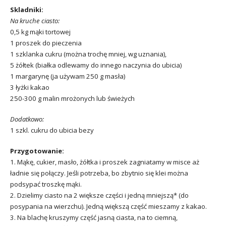
Skladniki:
Na kruche ciasto:
0,5 kg mąki tortowej
1 proszek do pieczenia
1 szklanka cukru (można trochę mniej, wg uznania),
5 żółtek (białka odlewamy do innego naczynia do ubicia)
1 margarynę (ja używam 250 g masła)
3 łyżki kakao
250-300 g malin mrożonych lub świeżych
Dodatkowo:
1 szkl. cukru do ubicia bezy
Przygotowanie:
1. Mąkę, cukier, masło, żółtka i proszek zagniatamy w misce aż
ładnie się połączy. Jeśli potrzeba, bo zbytnio się klei można
podsypać troszkę mąki.
2. Dzielimy ciasto na 2 większe części i jedną mniejszą* (do
posypania na wierzchu). Jedną większą część mieszamy z kakao.
3. Na blachę kruszymy część jasną ciasta, na to ciemną,