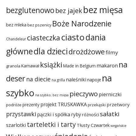
bez mięsa
bezglutenowo
bez jajek
Boże Narodzenie
bez mleka
bez pszenicy
ciasto
dania
ciasteczka
Chandeleur
dla dzieci
główne
drożdżowe
filmy
na
książki
makaron
Karnawał
Made in Belgium
granola
na
deser
na diecie
naleśniki
napoje
na grilla
szybko
pieczywo
pierniczki
na szybko; bez mięsa
projekt TRUSKAWKA
przetwory
prezenty
podróże
przekąski
sałatki
przystawki
pączki i spółka
ryby
różności
tarteletki i tarty
szarlotki
Tłusty Czwartek
wegańskie