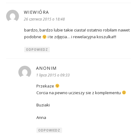
WIEWIÓRA
pisze:
26 czerwca 2015 o 18:48
bardzo, bardzo lubie takie ciasta! ostatnio robiłam nawet
podobne
i te zdjęcia… i rewelacyjna koszulka!!!
ODPOWIEDZ
ANONIM
pisze:
1 lipca 2015 o 09:33
Przekaze
Corcia na pewno uczieszy sie z komplementu
Buziaki
Anna
ODPOWIEDZ