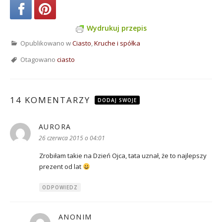
Wydrukuj przepis
Opublikowano w
Ciasto
,
Kruche i spółka
Otagowano
ciasto
14 KOMENTARZY
DODAJ SWOJE
AURORA
pisze:
26 czerwca 2015 o 04:01
Zrobiłam takie na Dzień Ojca, tata uznał, że to najlepszy
prezent od lat
ODPOWIEDZ
ANONIM
pisze: