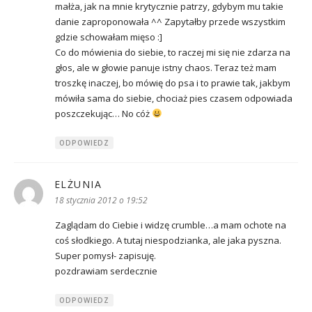
małża, jak na mnie krytycznie patrzy, gdybym mu takie
danie zaproponowała ^^ Zapytałby przede wszystkim
gdzie schowałam mięso :]
Co do mówienia do siebie, to raczej mi się nie zdarza na
głos, ale w głowie panuje istny chaos. Teraz też mam
troszkę inaczej, bo mówię do psa i to prawie tak, jakbym
mówiła sama do siebie, chociaż pies czasem odpowiada
poszczekując… No cóż
ODPOWIEDZ
ELŻUNIA
pisze:
18 stycznia 2012 o 19:52
Zaglądam do Ciebie i widzę crumble…a mam ochote na
coś słodkiego. A tutaj niespodzianka, ale jaka pyszna.
Super pomysł- zapisuję.
pozdrawiam serdecznie
ODPOWIEDZ