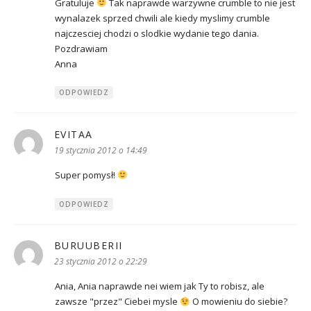
Gratuluje
Tak naprawde warzywne crumble to nie jest
wynalazek sprzed chwili ale kiedy myslimy crumble
najczesciej chodzi o slodkie wydanie tego dania.
Pozdrawiam
Anna
ODPOWIEDZ
EVITAA
pisze:
19 stycznia 2012 o 14:49
Super pomysł!
ODPOWIEDZ
BURUUBERII
pisze:
23 stycznia 2012 o 22:29
Ania, Ania naprawde nei wiem jak Ty to robisz, ale
zawsze "przez" Ciebei mysle
O mowieniu do siebie?