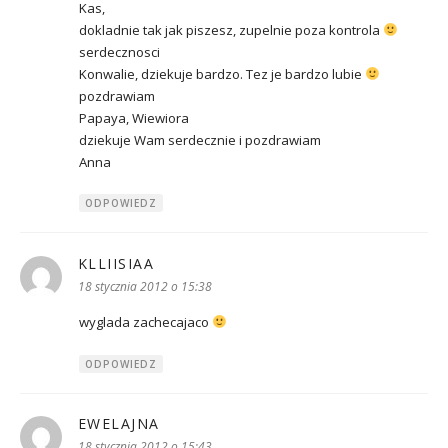
Kas,
dokladnie tak jak piszesz, zupelnie poza kontrola
serdecznosci
Konwalie, dziekuje bardzo. Tez je bardzo lubie
pozdrawiam
Papaya, Wiewiora
dziekuje Wam serdecznie i pozdrawiam
Anna
ODPOWIEDZ
KLLIISIAA
pisze:
18 stycznia 2012 o 15:38
wyglada zachecajaco
ODPOWIEDZ
EWELAJNA
pisze:
18 stycznia 2012 o 15:43