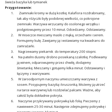
świeża bazylia lub tymianek
Przygotowanie:
1. Ziamniaki kroimy w dużą kostkę. Kalafiora rozdrabniamy,
tak aby różyczki były podobnej wielkości, co pokrojone
ziemniaki. Warzywa wrzucamy do osolonego wrzątku i
podgotowujemy przez 10 minut. Odcedzamy. Odstawiamy.
2. W miseczce mieszamy masło z mąką, orzechami i serem.
Formujemy kulę. Zawijamy ją i wstawiamy na kwadrans do
zamrażarki.
3. Nagrzewamy piekarnik do temperatury 200 stopni.
4. Na patelni dusimy drobno posiekaną szalotkę. Podlewamy
ją winem, odparowujemy przez chwilę, dodajemy
śmietankę. Mieszamy i gotujemy kilka minut. Odstawiamy i
łączymy z warzywami.
5. W żaroodpornym naczyniu umieszczamy warzywa z
sosem. Posypujemy bazylią i kruszonką. Możemy ją utrzeć
na tarce warzywnej lub rozdzielać palcami. Ważne, aby
całość była dokładnie pokryta.
6. Naczynie przykrywamy pokrywką lub folią. Pieczemy z
nawiewem 25-30 minut. Następnie zdejmujemy pokrywkę i