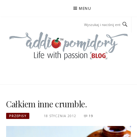
Przejdź
MENU
do
treści
ADDIOPOMIDORY
Całkiem inne crumble.
PRZEPISY
18 STYCZNIA 2012
19