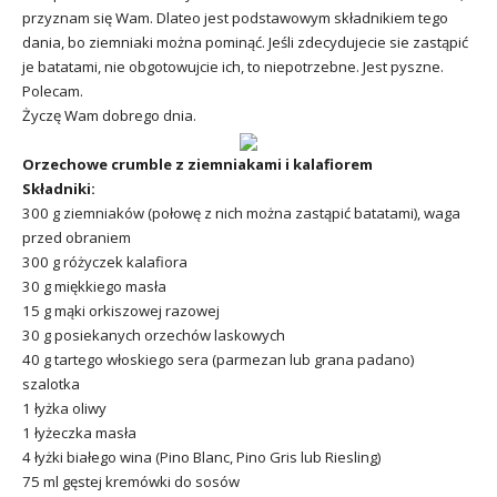
przyznam się Wam. Dlateo jest podstawowym składnikiem tego
dania, bo ziemniaki można pominąć. Jeśli zdecydujecie sie zastąpić
je batatami, nie obgotowujcie ich, to niepotrzebne. Jest pyszne.
Polecam.
Życzę Wam dobrego dnia.
Orzechowe crumble z ziemniakami i kalafiorem
Składniki:
300 g ziemniaków (połowę z nich można zastąpić batatami), waga
przed obraniem
300 g różyczek kalafiora
30 g miękkiego masła
15 g mąki orkiszowej razowej
30 g posiekanych orzechów laskowych
40 g tartego włoskiego sera (parmezan lub grana padano)
szalotka
1 łyżka oliwy
1 łyżeczka masła
4 łyżki białego wina (Pino Blanc, Pino Gris lub Riesling)
75 ml gęstej kremówki do sosów