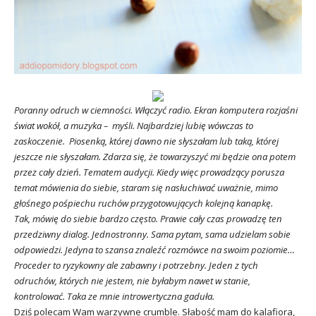
Poranny odruch w ciemności. Włączyć radio. Ekran komputera rozjaśni
świat wokół, a muzyka – myśli. Najbardziej lubię wówczas to
zaskoczenie. Piosenką, której dawno nie słyszałam lub taką, której
jeszcze nie słyszałam. Zdarza się, że towarzyszyć mi będzie ona potem
przez cały dzień. Tematem audycji. Kiedy więc prowadzący porusza
temat mówienia do siebie, staram się nasłuchiwać uważnie, mimo
głośnego pośpiechu ruchów przygotowujących kolejną kanapkę.
Tak, mówię do siebie bardzo często. Prawie cały czas prowadzę ten
przedziwny dialog. Jednostronny. Sama pytam, sama udzielam sobie
odpowiedzi. Jedyna to szansa znaleźć rozmówce na swoim poziomie…
Proceder to ryzykowny ale zabawny i potrzebny. Jeden z tych
odruchów, których nie jestem, nie byłabym nawet w stanie,
kontrolować. Taka ze mnie introwertyczna gaduła.
Dziś polecam Wam warzywne crumble. Słabość mam do kalafiora,