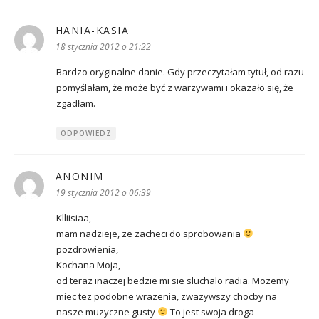
HANIA-KASIA
pisze:
18 stycznia 2012 o 21:22
Bardzo oryginalne danie. Gdy przeczytałam tytuł, od razu
pomyślałam, że może być z warzywami i okazało się, że
zgadłam.
ODPOWIEDZ
ANONIM
pisze:
19 stycznia 2012 o 06:39
Klliisiaa,
mam nadzieje, ze zacheci do sprobowania
pozdrowienia,
Kochana Moja,
od teraz inaczej bedzie mi sie sluchalo radia. Mozemy
miec tez podobne wrazenia, zwazywszy chocby na
nasze muzyczne gusty
To jest swoja droga