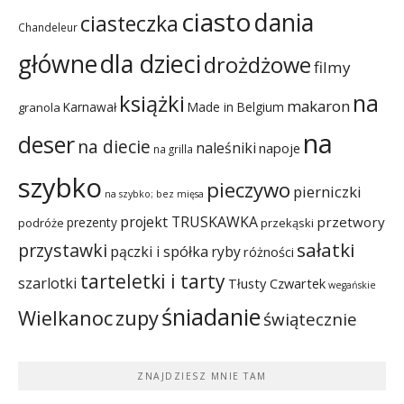
ciasto
dania
ciasteczka
Chandeleur
dla dzieci
główne
drożdżowe
filmy
na
książki
makaron
Karnawał
Made in Belgium
granola
na
deser
na diecie
naleśniki
napoje
na grilla
szybko
pieczywo
pierniczki
na szybko; bez mięsa
projekt TRUSKAWKA
przetwory
prezenty
podróże
przekąski
sałatki
przystawki
pączki i spółka
ryby
różności
tarteletki i tarty
szarlotki
Tłusty Czwartek
wegańskie
śniadanie
Wielkanoc
zupy
świątecznie
ZNAJDZIESZ MNIE TAM