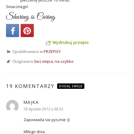
pieczemy jeszcze 10 minut.
Smacznego!
Sharing is Caring
Wydrukuj przepis
Opublikowano w
PRZEPISY
Otagowano
bez mięsa
,
na szybko
19 KOMENTARZY
DODAJ SWOJE
MAJKA
pisze:
18 stycznia 2012 o 06:52
Zapowiada sie pysznie :))
MIlego dnia.