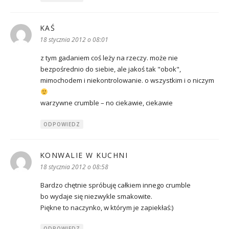
KAŚ
pisze:
18 stycznia 2012 o 08:01
z tym gadaniem coś leży na rzeczy. może nie
bezpośrednio do siebie, ale jakoś tak "obok",
mimochodem i niekontrolowanie. o wszystkim i o niczym
warzywne crumble – no ciekawie, ciekawie
ODPOWIEDZ
KONWALIE W KUCHNI
pisze:
18 stycznia 2012 o 08:58
Bardzo chętnie spróbuję całkiem innego crumble
bo wydaje się niezwykle smakowite.
Piękne to naczynko, w którym je zapiekłaś:)
ODPOWIEDZ