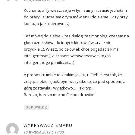
Kochana, a Ty wiesz, że ja w tym samym czasie jechałam
do pracy i słuchałam o tym mówieniu do siebie…? Ty przy
komp., a ja za kierownicą…
Też mówię do siebie – raz dialog, raz monolog, czasem na
głos różne słowa do innych kierowców…( ale nie
brzydkie…). Wiesz, bo człowiek chce pogadać z kimś
inteligentnym;), a czasem w towarzystwie kogoś
inteligentnego pomilczeć…:)
A propos crumble to z takim jak tu, u Ciebie jest tak, że
znając siebie, zjadłabym wszystko to, co pod spodem, a
górę zostawiła.. Wyjątkowo… Taki typ…
Bardzo, bardzo mocno Cię pozdrawiam!
ODPOWIEDZ
WYKRYWACZ SMAKU
pisze:
18 stycznia 2012 o 17:00