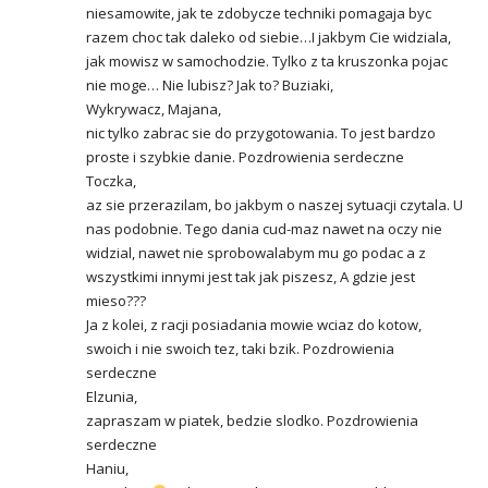
niesamowite, jak te zdobycze techniki pomagaja byc
razem choc tak daleko od siebie…I jakbym Cie widziala,
jak mowisz w samochodzie. Tylko z ta kruszonka pojac
nie moge… Nie lubisz? Jak to? Buziaki,
Wykrywacz, Majana,
nic tylko zabrac sie do przygotowania. To jest bardzo
proste i szybkie danie. Pozdrowienia serdeczne
Toczka,
az sie przerazilam, bo jakbym o naszej sytuacji czytala. U
nas podobnie. Tego dania cud-maz nawet na oczy nie
widzial, nawet nie sprobowalabym mu go podac a z
wszystkimi innymi jest tak jak piszesz, A gdzie jest
mieso???
Ja z kolei, z racji posiadania mowie wciaz do kotow,
swoich i nie swoich tez, taki bzik. Pozdrowienia
serdeczne
Elzunia,
zapraszam w piatek, bedzie slodko. Pozdrowienia
serdeczne
Haniu,