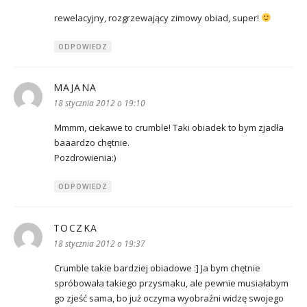
rewelacyjny, rozgrzewający zimowy obiad, super!
ODPOWIEDZ
MAJANA
pisze:
18 stycznia 2012 o 19:10
Mmmm, ciekawe to crumble! Taki obiadek to bym zjadła
baaardzo chętnie.
Pozdrowienia:)
ODPOWIEDZ
TOCZKA
pisze:
18 stycznia 2012 o 19:37
Crumble takie bardziej obiadowe :] Ja bym chętnie
spróbowała takiego przysmaku, ale pewnie musiałabym
go zjeść sama, bo już oczyma wyobraźni widzę swojego