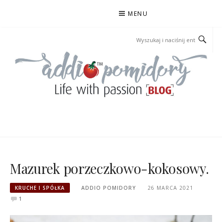
Przejdź
MENU
do
treści
ADDIOPOMIDORY
Mazurek porzeczkowo-kokosowy.
KRUCHE I SPÓŁKA
ADDIO POMIDORY
26 MARCA 2021
1