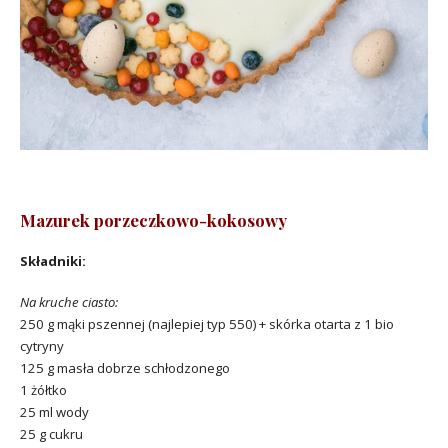
Mazurek porzeczkowo-kokosowy
Składniki:
Na kruche ciasto:
250 g mąki pszennej (najlepiej typ 550) + skórka otarta z 1 bio
cytryny
125 g masła dobrze schłodzonego
1 żółtko
25 ml wody
25 g cukru