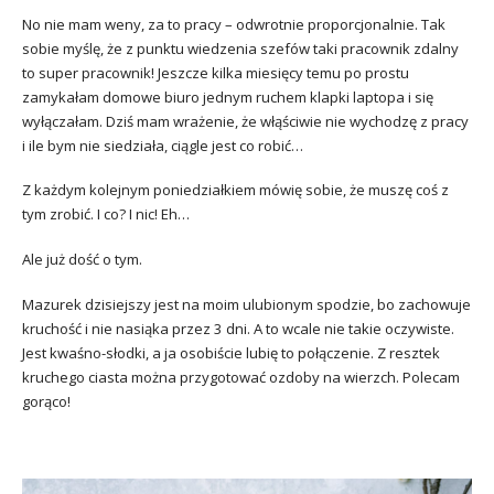
No nie mam weny, za to pracy – odwrotnie proporcjonalnie. Tak
sobie myślę, że z punktu wiedzenia szefów taki pracownik zdalny
to super pracownik! Jeszcze kilka miesięcy temu po prostu
zamykałam domowe biuro jednym ruchem klapki laptopa i się
wyłączałam. Dziś mam wrażenie, że włąściwie nie wychodzę z pracy
i ile bym nie siedziała, ciągle jest co robić…
Z każdym kolejnym poniedziałkiem mówię sobie, że muszę coś z
tym zrobić. I co? I nic! Eh…
Ale już dość o tym.
Mazurek dzisiejszy jest na moim ulubionym spodzie, bo zachowuje
kruchość i nie nasiąka przez 3 dni. A to wcale nie takie oczywiste.
Jest kwaśno-słodki, a ja osobiście lubię to połączenie. Z resztek
kruchego ciasta można przygotować ozdoby na wierzch. Polecam
gorąco!