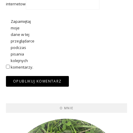
internetowa
Zapamiętaj
moje
dane w tej
przeglądarce
podczas
pisania
kolejnych
komentarzy.
O MNIE