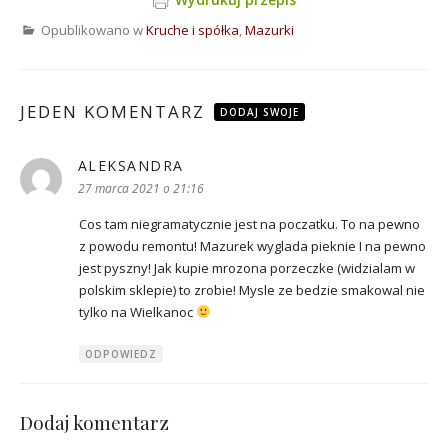
Opublikowano w
Kruche i spółka
,
Mazurki
JEDEN KOMENTARZ
DODAJ SWOJE
ALEKSANDRA
pisze:
27 marca 2021 o 21:16
Cos tam niegramatycznie jest na poczatku. To na pewno
z powodu remontu! Mazurek wyglada pieknie I na pewno
jest pyszny! Jak kupie mrozona porzeczke (widzialam w
polskim sklepie) to zrobie! Mysle ze bedzie smakowal nie
tylko na Wielkanoc
ODPOWIEDZ
Dodaj komentarz