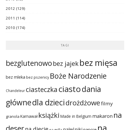
2012
(129)
2011
(114)
2010
(174)
TAGI
bez mięsa
bezglutenowo
bez jajek
Boże Narodzenie
bez mleka
bez pszenicy
ciasto
dania
ciasteczka
Chandeleur
dla dzieci
główne
drożdżowe
filmy
na
książki
makaron
Karnawał
Made in Belgium
granola
na
deser
na diecie
naleśniki
napoje
na grilla