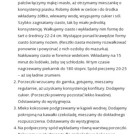
palców łączymy mąkę i masło, aż otrzymamy mieszankę o
konsystencji piasku. Robimy dołek w cieście i do środka
wkładamy żółtko, wlewamy wodę, wsypujemy cukier i sól.
Szybko zagniatamy ciasto, tak by miało jednolitą
konsystencję. Wałkujemy ciasto i wykładamy nim formę do
tart o średnicy 22-24 cm. Wystające ponad krawędzie formy
ciasto ścinamy nożem. (Resztki ciasta możemy rozwałkować
ponownie i powycinać z nich ozdoby do mazurka).
Nakłuwamy ciasto w foremce widelcem. Wkładamy na 15
minut do lodówki, żeby się schłodziło. W tym czasie
nagrzewamy piekarnik do 180 stopni. Spód pieczemy 20-25
– aż się ładnie zrumieni.
Porzeczki wrzucamy do garnka, gotujemy, mieszamy
regularnie, aż uzyskamy konsystencję konfitury. Dodajemy
cukier. (Porzeczki powinny pozostać lekko kwaśne).
Odstawiamy do wystygnięcia.
Mleko kokosowe podgrzewamy w kąpieli wodnej. Dodajemy
pokrojoną na kawałki czekoladę, mieszamy do dokładnego
rozpuszczenia. Odstawiamy do wystygnięcia.
Na podpieczony spód wykładamy równą warstwą porzeczki.