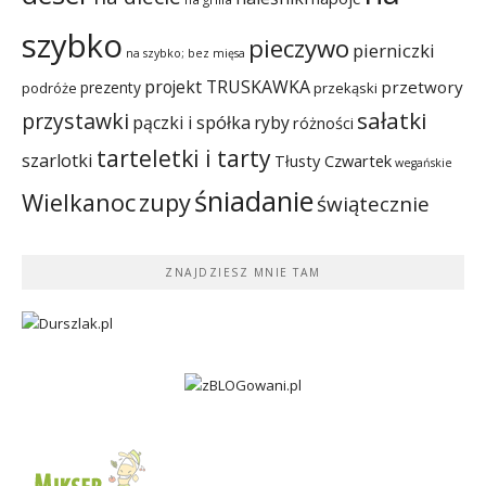
szybko
pieczywo
pierniczki
na szybko; bez mięsa
projekt TRUSKAWKA
przetwory
prezenty
podróże
przekąski
sałatki
przystawki
pączki i spółka
ryby
różności
tarteletki i tarty
szarlotki
Tłusty Czwartek
wegańskie
śniadanie
Wielkanoc
zupy
świątecznie
ZNAJDZIESZ MNIE TAM