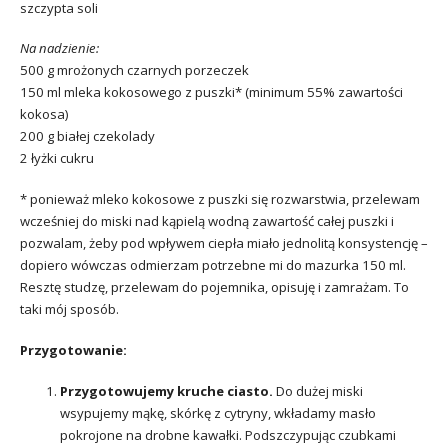
szczypta soli
Na nadzienie:
500 g mrożonych czarnych porzeczek
150 ml mleka kokosowego z puszki* (minimum 55% zawartości
kokosa)
200 g białej czekolady
2 łyżki cukru
* ponieważ mleko kokosowe z puszki się rozwarstwia, przelewam
wcześniej do miski nad kąpielą wodną zawartość całej puszki i
pozwalam, żeby pod wpływem ciepła miało jednolitą konsystencję –
dopiero wówczas odmierzam potrzebne mi do mazurka 150 ml.
Resztę studzę, przelewam do pojemnika, opisuję i zamrażam. To
taki mój sposób.
Przygotowanie:
Przygotowujemy kruche ciasto.
Do dużej miski
wsypujemy mąkę, skórkę z cytryny, wkładamy masło
pokrojone na drobne kawałki. Podszczypując czubkami