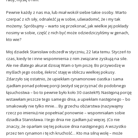
Pewnie każdy z nas ma, lub miał wokół siebie takie osoby. Warto
czerpać z ich siły, odnaleźć ją w sobie, uświadomić, że i my tak
możemy. Spróbujmy – warto się przekonać, jak wielkie jej pokłady
nosimy w sobie, część z nich być może odziedziczyliśmy w genach,
kto wie?
Moj dziadek Stanisław odszedł w styczniu, 22 lata temu. Styczeń to
czas, kiedy te i inne wspomnienia z nim związane zyskują na sile.
Ale nie dlatego akurat dzisiaj Wam o tym piszę. Bo przywodzę w
myślach jego osobę, ilekroć staję w obliczu wielkiej pokusy.
Zdarzyło się ostatnio, że upiekłam cynamonowe ciastka i sama
zjadłam ponad połowę porcji (wstyd się przyznać do podobnego
łąsuchostwa – bo to pewnie było koło 30 ciastek!!!). Następną porcję
wstawiłam jeszcze tego samego dnia, a upiekłam następnego – bo
smakowały nie tylko mnie… By grzechu obżarstwa (nazywajmy
rzecz po imieniu) nie popełniać ponownie – wspomniałam sobie
dziadka Stanisława. I tego dnia nie zjadłam już więcej. (Co nie
znaczy, że oparłam się tej pokusie dnia następnego). A wszystko
przez ten cynamon i tę ich kruchość… Kto ma silną wolę – może