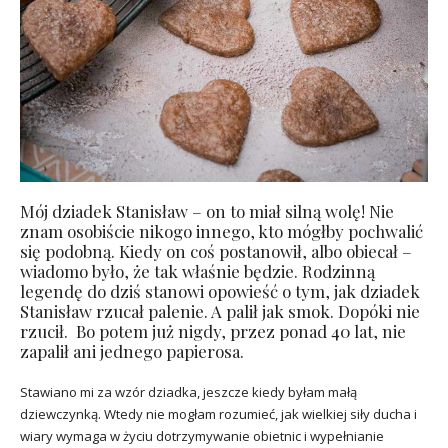
Mój dziadek Stanisław – on to miał silną wolę! Nie
znam osobiście nikogo innego, kto mógłby pochwalić
się podobną. Kiedy on coś postanowił, albo obiecał –
wiadomo było, że tak właśnie będzie. Rodzinną
legendę do dziś stanowi opowieść o tym, jak dziadek
Stanisław rzucał palenie. A palił jak smok. Dopóki nie
rzucił. Bo potem już nigdy, przez ponad 40 lat, nie
zapalił ani jednego papierosa.
Stawiano mi za wzór dziadka, jeszcze kiedy byłam małą
dziewczynką. Wtedy nie mogłam rozumieć, jak wielkiej siły ducha i
wiary wymaga w życiu dotrzymywanie obietnic i wypełnianie