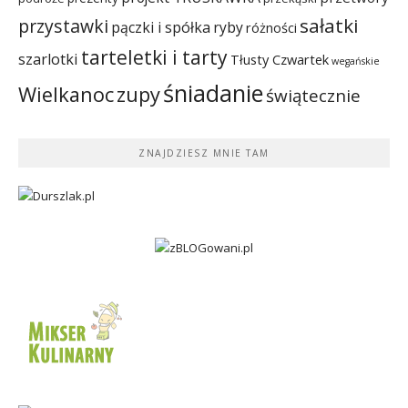
sałatki
przystawki
pączki i spółka
ryby
różności
tarteletki i tarty
szarlotki
Tłusty Czwartek
wegańskie
śniadanie
Wielkanoc
zupy
świątecznie
ZNAJDZIESZ MNIE TAM