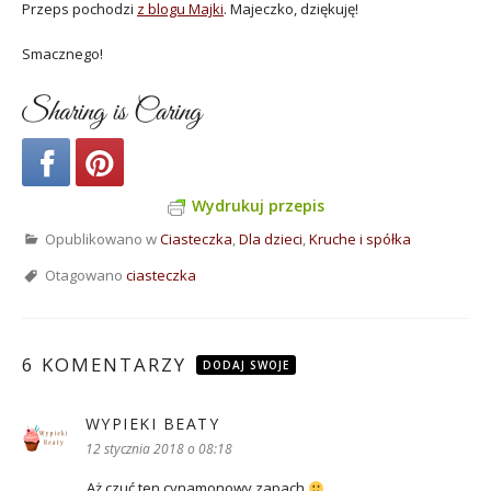
Przeps pochodzi
z blogu Majki
. Majeczko, dziękuję!
Smacznego!
Sharing is Caring
Wydrukuj przepis
Opublikowano w
Ciasteczka
,
Dla dzieci
,
Kruche i spółka
Otagowano
ciasteczka
6 KOMENTARZY
DODAJ SWOJE
WYPIEKI BEATY
pisze:
12 stycznia 2018 o 08:18
Aż czuć ten cynamonowy zapach