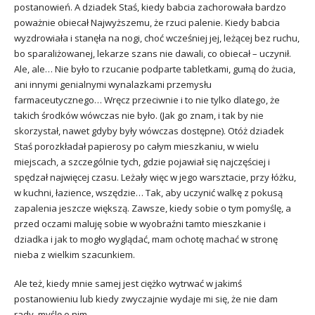
postanowień. A dziadek Staś, kiedy babcia zachorowała bardzo
poważnie obiecał Najwyższemu, że rzuci palenie. Kiedy babcia
wyzdrowiała i stanęła na nogi, choć wcześniej jej, leżącej bez ruchu,
bo sparaliżowanej, lekarze szans nie dawali, co obiecał – uczynił.
Ale, ale… Nie było to rzucanie podparte tabletkami, gumą do żucia,
ani innymi genialnymi wynalazkami przemysłu
farmaceutycznego… Wręcz przeciwnie i to nie tylko dlatego, że
takich środków wówczas nie było. (Jak go znam, i tak by nie
skorzystał, nawet gdyby były wówczas dostępne). Otóż dziadek
Staś porozkładał papierosy po całym mieszkaniu, w wielu
miejscach, a szczególnie tych, gdzie pojawiał się najczęściej i
spędzał najwięcej czasu. Leżały więc w jego warsztacie, przy łóżku,
w kuchni, łazience, wszędzie… Tak, aby uczynić walkę z pokusą
zapalenia jeszcze większą. Zawsze, kiedy sobie o tym pomyślę, a
przed oczami maluję sobie w wyobraźni tamto mieszkanie i
dziadka i jak to mogło wyglądać, mam ochotę machać w stronę
nieba z wielkim szacunkiem.
Ale też, kiedy mnie samej jest ciężko wytrwać w jakimś
postanowieniu lub kiedy zwyczajnie wydaje mi się, że nie dam
rady, myślę o nim.