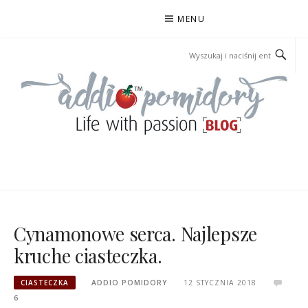
Przejdź
MENU
do
treści
ADDIOPOMIDORY
Cynamonowe serca. Najlepsze
kruche ciasteczka.
CIASTECZKA
ADDIO POMIDORY
12 STYCZNIA 2018
6