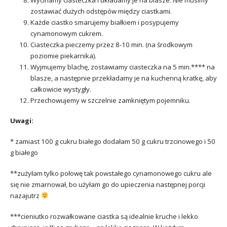
zostawiać dużych odstępów między ciastkami.
Każde ciastko smarujemy białkiem i posypujemy
cynamonowym cukrem.
Ciasteczka pieczemy przez 8-10 min. (na środkowym
poziomie piekarnika).
Wyjmujemy blachę, zostawiamy ciasteczka na 5 min.**** na
blasze, a następnie przekładamy je na kuchenną kratkę, aby
całkowicie wystygły.
Przechowujemy w szczelnie zamkniętym pojemniku.
Uwagi:
* zamiast 100 g cukru białego dodałam 50 g cukru trzcinowego i 50
g białego
**zużyłam tylko połowę tak powstałego cynamonowego cukru ale
się nie zmarnował, bo użyłam go do upieczenia następnej porcji
nazajutrz
***cieniutko rozwałkowane ciastka są idealnie kruche i lekko