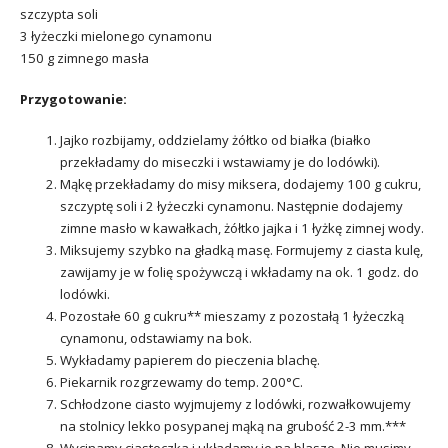
szczypta soli
3 łyżeczki mielonego cynamonu
150 g zimnego masła
Przygotowanie:
Jajko rozbijamy, oddzielamy żółtko od białka (białko
przekładamy do miseczki i wstawiamy je do lodówki).
Mąkę przekładamy do misy miksera, dodajemy 100 g cukru,
szczyptę soli i 2 łyżeczki cynamonu. Następnie dodajemy
zimne masło w kawałkach, żółtko jajka i 1 łyżkę zimnej wody.
Miksujemy szybko na gładką masę. Formujemy z ciasta kulę,
zawijamy je w folię spożywczą i wkładamy na ok. 1 godz. do
lodówki.
Pozostałe 60 g cukru** mieszamy z pozostałą 1 łyżeczką
cynamonu, odstawiamy na bok.
Wykładamy papierem do pieczenia blachę.
Piekarnik rozgrzewamy do temp. 200°C.
Schłodzone ciasto wyjmujemy z lodówki, rozwałkowujemy
na stolnicy lekko posypanej mąką na grubość 2-3 mm.***
Wycinamy ciasteczka i układamy je na blasze. Nie musimy