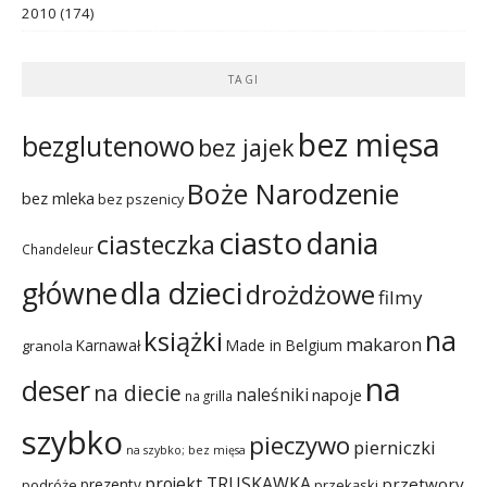
2010
(174)
TAGI
bez mięsa
bezglutenowo
bez jajek
Boże Narodzenie
bez mleka
bez pszenicy
ciasto
dania
ciasteczka
Chandeleur
dla dzieci
główne
drożdżowe
filmy
na
książki
makaron
Karnawał
Made in Belgium
granola
na
deser
na diecie
naleśniki
napoje
na grilla
szybko
pieczywo
pierniczki
na szybko; bez mięsa
projekt TRUSKAWKA
przetwory
prezenty
podróże
przekąski