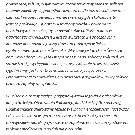
prawej ręce, w lewej w tym samym czasie trzymamy monetę. Jeśli ten
manewr zakończy się pomyślnie, oznacza to dla nas powodzenie przez
cały rok. Podobno również, choć nie wiem czy gdziekolwiek się to
jeszcze praktykuje – pierwszy usmażony naleśnik powinno się
przechowywać w szafce, by zapewnić sobie obfitość plonów w
nadchodzącym roku.
Dzień 2 lutego w Stanach Zjednoczonych i
Kanadzie obchodzony jest zgodnie z popularnym w Polsce
wyobrażeniem jako Dzień Świstaka. Właściwie jest to Dzień Świszcza, z
ang. Groundhog Day. Jeżeli w tym dniu zwierzę zobaczy swój cień, co
sprawdza się, wyciągając zwierzę z nory, zwiastuje to jeszcze sześć
tygodni zimy. Jeśli nie, to oznacza, że wiosna jest już blisko.
Przepowiednia ta sprawdza się w około 50% przypadków, co w praktyce
oznacza zupełny przypadek…
W Polsce nie znamy tradycji przygotowywania tego dnia naleśników. 2
lutego to Święto Ofiarowania Pańskiego, Matki Boskiej Gromnicznej,
upamiętniające ofiarowanie Jezusa w świątyni jerozolimskiej. Począwszy
od IX wieku wierni w tym dniu przynoszą do kościoła gromnice do
pobłogosławienia. Niegdyś świece te zapalano w czasie burzy, stawiano
w oknie i modlono się o oddalenie piorunów.