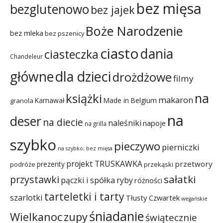
bez mięsa
bezglutenowo
bez jajek
Boże Narodzenie
bez mleka
bez pszenicy
ciasto
dania
ciasteczka
Chandeleur
dla dzieci
główne
drożdżowe
filmy
na
książki
makaron
Karnawał
Made in Belgium
granola
na
deser
na diecie
naleśniki
napoje
na grilla
szybko
pieczywo
pierniczki
na szybko; bez mięsa
projekt TRUSKAWKA
przetwory
prezenty
podróże
przekąski
sałatki
przystawki
pączki i spółka
ryby
różności
tarteletki i tarty
szarlotki
Tłusty Czwartek
wegańskie
śniadanie
Wielkanoc
zupy
świątecznie