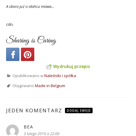
A skoro już o słońcu mowa…
cdn.
Sharing is Caring
Wydrukuj przepis
Opublikowano w
Naleśniki i spółka
Otagowano
Made in Belgium
JEDEN KOMENTARZ
DODAJ SWOJE
BEA
pisze:
3 lutego 2010 o 22:00