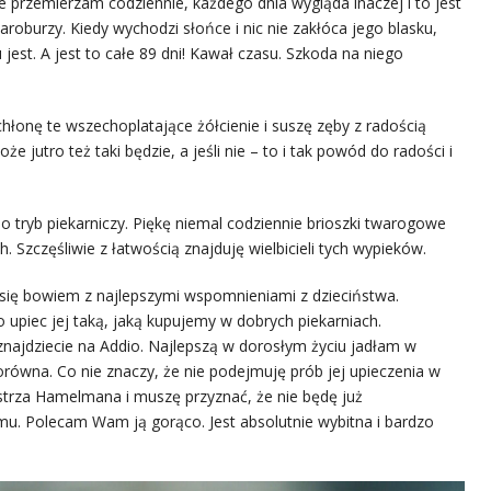
óre przemierzam codziennie, każdego dnia wygląda inaczej i to jest
szaroburzy. Kiedy wychodzi słońce i nic nie zakłóca jego blasku,
u jest. A jest to całe 89 dni! Kawał czasu. Szkoda na niego
chłonę te wszechoplatające żółcienie i suszę zęby z radością
że jutro też taki będzie, a jeśli nie – to i tak powód do radości i
o tryb piekarniczy. Piękę niemal codziennie brioszki twarogowe
h. Szczęśliwie z łatwością znajduję wielbicieli tych wypieków.
ię bowiem z najlepszymi wspomnieniami z dzieciństwa.
upiec jej taką, jaką kupujemy w dobrych piekarniach.
ajdziecie na Addio. Najlepszą w dorosłym życiu jadłam w
orówna. Co nie znaczy, że nie podejmuję prób jej upieczenia w
strza Hamelmana i muszę przyznać, że nie będę już
. Polecam Wam ją gorąco. Jest absolutnie wybitna i bardzo