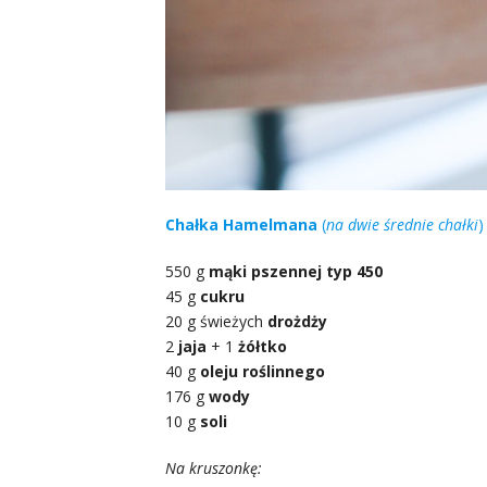
Chałka Hamelmana
(
na dwie średnie chałki
)
550 g
mąki pszennej typ 450
45 g
cukru
20 g świeżych
drożdży
2
jaja
+ 1
żółtko
40 g
oleju roślinnego
176 g
wody
10 g
soli
Na kruszonkę: