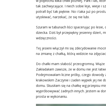
w popłochu kilka chwil później. Park i las, kt
tak zachwycające. I niech sobie leje, wieje i 
potrafi być tak pięknie. No i taka już po prost
utyskiwać, narzekać, że się nie lubi.
Szuram w tabunach liści spacerując po lesie, 
dziecka. Dziś był przepiękny jesienny dzień, mo
wdzięczności.
Tej jesieni włączył mi się zdecydowanie mocn
na zmianę z chałką, którą widzicie na zdjęciac
Do chałki mam słabość przeogromną. Wiąże s
Zakładałam zawsze, że w domu nie jest łatwo 
Podejmowałam liczne próby, czego dowody zn
krakowskim Zaczynie i żaden wypiek jej nie d
domu. Skusiłam się na chałkę wg przepisu mi
wypróbowywać żadnych innych. Jestem w domu
prosta w wykonaniu.