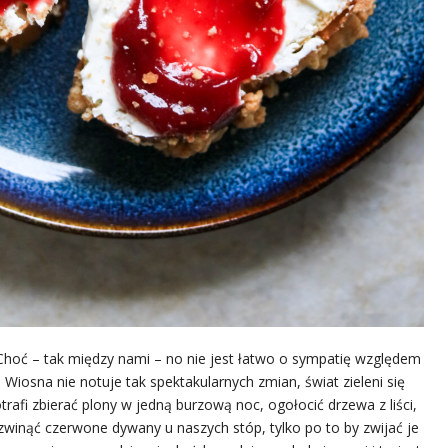
. (Choć – tak między nami – no nie jest łatwo o sympatię względem
j. Wiosna nie notuje tak spektakularnych zmian, świat zieleni się
trafi zbierać plony w jedną burzową noc, ogołocić drzewa z liści,
ozwinąć czerwone dywany u naszych stóp, tylko po to by zwijać je