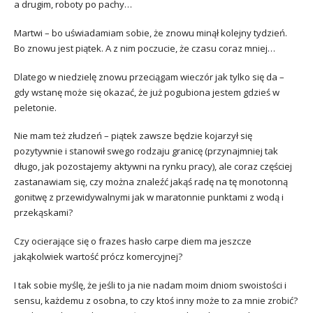
a drugim, roboty po pachy…
Martwi – bo uświadamiam sobie, że znowu minął kolejny tydzień.
Bo znowu jest piątek. A z nim poczucie, że czasu coraz mniej…
Dlatego w niedzielę znowu przeciągam wieczór jak tylko się da –
gdy wstanę może się okazać, że już pogubiona jestem gdzieś w
peletonie.
Nie mam też złudzeń – piątek zawsze będzie kojarzył się
pozytywnie i stanowił swego rodzaju granicę (przynajmniej tak
długo, jak pozostajemy aktywni na rynku pracy), ale coraz częściej
zastanawiam się, czy można znaleźć jakąś radę na tę monotonną
gonitwę z przewidywalnymi jak w maratonnie punktami z wodą i
przekąskami?
Czy ocierające się o frazes hasło carpe diem ma jeszcze
jakąkolwiek wartość prócz komercyjnej?
I tak sobie myślę, że jeśli to ja nie nadam moim dniom swoistości i
sensu, każdemu z osobna, to czy ktoś inny może to za mnie zrobić?