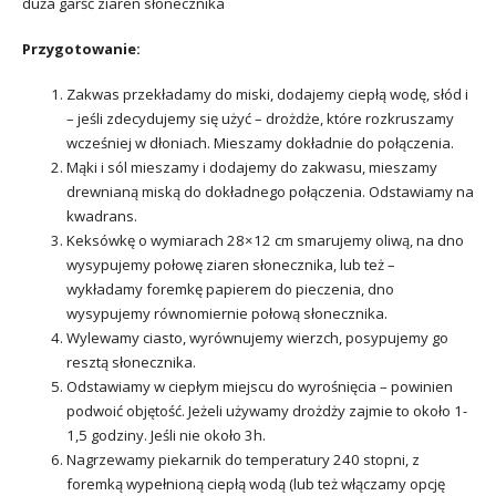
duża garść ziaren słonecznika
Przygotowanie:
Zakwas przekładamy do miski, dodajemy ciepłą wodę, słód i
– jeśli zdecydujemy się użyć – drożdże, które rozkruszamy
wcześniej w dłoniach. Mieszamy dokładnie do połączenia.
Mąki i sól mieszamy i dodajemy do zakwasu, mieszamy
drewnianą miską do dokładnego połączenia. Odstawiamy na
kwadrans.
Keksówkę o wymiarach 28×12 cm smarujemy oliwą, na dno
wysypujemy połowę ziaren słonecznika, lub też –
wykładamy foremkę papierem do pieczenia, dno
wysypujemy równomiernie połową słonecznika.
Wylewamy ciasto, wyrównujemy wierzch, posypujemy go
resztą słonecznika.
Odstawiamy w ciepłym miejscu do wyrośnięcia – powinien
podwoić objętość. Jeżeli używamy drożdży zajmie to około 1-
1,5 godziny. Jeśli nie około 3h.
Nagrzewamy piekarnik do temperatury 240 stopni, z
foremką wypełnioną ciepłą wodą (lub też włączamy opcję