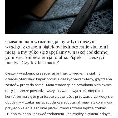
Czasami mam wrażenie, jakby w tym naszym
wyścigu z czasem piątek był jednocześnie startem i
metą, a my tylko się zapętlamy w naszej codziennej
gonitwie. Ambiwalencja totalna. Piątek – i cieszy, i
martwi. Czy też tak macie?
Cieszy – wiadomo, wreszcie fajrant, jak to kiedyś mawiał mój
dziadek Stanisław. Piątek potrafi ucieszyć nawet wtedy, gdy trzeba
zostać w pracy do ósmej. Mam tendencję do zawalania piątkowych
nocy (szczerze powiedziawszy – czwartkowych też, niejako a
konto), bo ma się to graniczące z pewnością przeczucie, że kiedy się
obudzimy – czeka nas gospodarcza sobota, jak mawia z kolei moja
przyjaciółka Ania. I zniknie piątek i znowu trzeba będzie czekać.
Trudno to jednak nazwać czekaniem – bo między piątkiem jednym