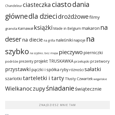
ciasto
dania
ciasteczka
Chandeleur
dla dzieci
główne
drożdżowe
filmy
na
książki
makaron
Karnawał
Made in Belgium
granola
na
deser
na diecie
naleśniki
napoje
na grilla
szybko
pieczywo
pierniczki
na szybko; bez mięsa
projekt TRUSKAWKA
przetwory
prezenty
podróże
przekąski
sałatki
przystawki
pączki i spółka
ryby
różności
tarteletki i tarty
szarlotki
Tłusty Czwartek
wegańskie
śniadanie
Wielkanoc
zupy
świątecznie
ZNAJDZIESZ MNIE TAM