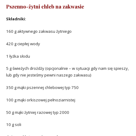
Pszenno-żytni chleb na zakwasie
Składniki:
160 g aktywnego zakwasu żytniego
420 g ciepłej wody
1 łyżka słodu
5 g świeżych drożdży (opcjonalnie – w sytuacji gdy nam się spieszy,
lub gdy nie jesteśmy pewni naszego zakwasu)
350 g mąki pszennej chlebowej typ 750
100 g mąki orkiszowej pełnoziarnistej
50 g mąki żytniej razowej typ 2000
10 g soli