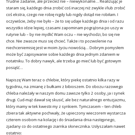
Trudne zadanie, ale przecież nie – niewykonalne… Realizując je
staram się, każdego dnia zrobić coś inaczej niż zwykle i/lub zrobić
coś ekstra, czego nie robię nigdy lub nigdy dotąd nie robiłam. I
oczywiście, żeby nie było – że to się udaje każdego dnia i od razu
wszystko idzie lepiej, czasami zapominam pogrążona po uszy w
rutynie lub – by nie mydlić Wam oczu – nie wychodzi, bo się nie
chce. Nie zwasze musi się chcieć. Także i to pozwolenie na
niechceniemisię jest w moim życiu nowością… Dobrym pomysłem
może być zapisywanie sobie każdego dnia jednym zdaniem w
notatniku. To dobry nawyk, ale trzeba go mieć lub być gotowym
posiąść…
Napiszę Wam teraz o chlebie, który piekę ostatnio kilka razy w
tygodniu, na zmianę z bułkami z bibioszem. Do obozu razowego
chleba należały w naszym domu zawsze tylko 2 osoby, ja i synek
drugi. Cud-mąż dawał się skusić, ale bez naturalnego entuzjazmu,
który mamy w tek kwestii my z synkiem. Tymczasem – ten chleb
zbiera tak aktywne pochwały, że upieczony wieczorem wystarcza
czterem osobom na kolację i do śniadania dnia następnego,
zjadany co do ostatniego ziarnka słonecznika. Usłyszałam nawet
ostatnio: