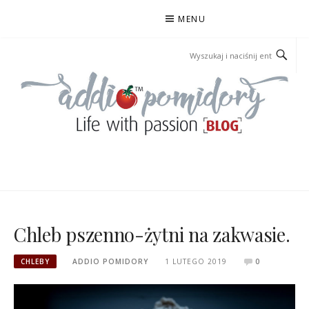
Przejdź
MENU
do
treści
ADDIOPOMIDORY
Chleb pszenno-żytni na zakwasie.
CHLEBY
ADDIO POMIDORY
1 LUTEGO 2019
0