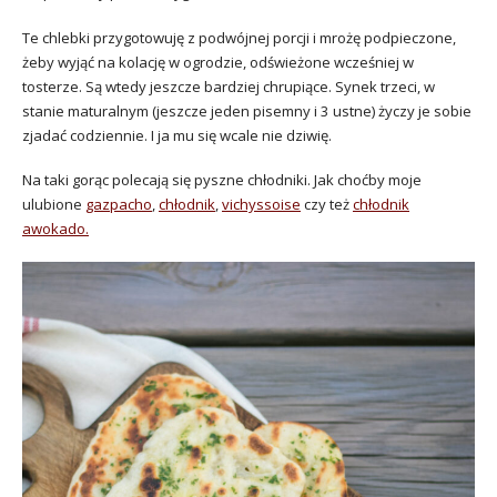
Te chlebki przygotowuję z podwójnej porcji i mrożę podpieczone,
żeby wyjąć na kolację w ogrodzie, odświeżone wcześniej w
tosterze. Są wtedy jeszcze bardziej chrupiące. Synek trzeci, w
stanie maturalnym (jeszcze jeden pisemny i 3 ustne) życzy je sobie
zjadać codziennie. I ja mu się wcale nie dziwię.
Na taki gorąc polecają się pyszne chłodniki. Jak choćby moje
ulubione
gazpacho
,
chłodnik
,
vichyssoise
czy też
chłodnik
awokado.