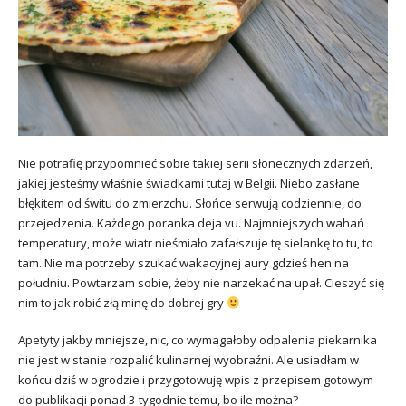
Nie potrafię przypomnieć sobie takiej serii słonecznych zdarzeń,
jakiej jesteśmy właśnie świadkami tutaj w Belgii. Niebo zasłane
błękitem od świtu do zmierzchu. Słońce serwują codziennie, do
przejedzenia. Każdego poranka deja vu. Najmniejszych wahań
temperatury, może wiatr nieśmiało zafałszuje tę sielankę to tu, to
tam. Nie ma potrzeby szukać wakacyjnej aury gdzieś hen na
południu. Powtarzam sobie, żeby nie narzekać na upał. Cieszyć się
nim to jak robić złą minę do dobrej gry
Apetyty jakby mniejsze, nic, co wymagałoby odpalenia piekarnika
nie jest w stanie rozpalić kulinarnej wyobraźni. Ale usiadłam w
końcu dziś w ogrodzie i przygotowuję wpis z przepisem gotowym
do publikacji ponad 3 tygodnie temu, bo ile można?