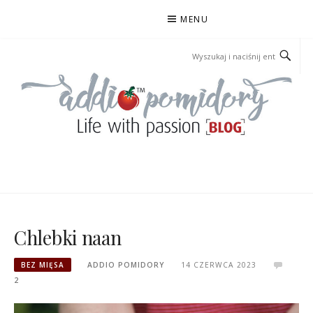
Przejdź
MENU
do
treści
ADDIOPOMIDORY
Chlebki naan
BEZ MIĘSA
ADDIO POMIDORY
14 CZERWCA 2023
2