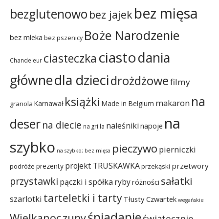
bez mięsa
bezglutenowo
bez jajek
Boże Narodzenie
bez mleka
bez pszenicy
ciasto
dania
ciasteczka
Chandeleur
dla dzieci
główne
drożdżowe
filmy
na
książki
makaron
Karnawał
Made in Belgium
granola
na
deser
na diecie
naleśniki
napoje
na grilla
szybko
pieczywo
pierniczki
na szybko; bez mięsa
projekt TRUSKAWKA
przetwory
prezenty
podróże
przekąski
sałatki
przystawki
pączki i spółka
ryby
różności
tarteletki i tarty
szarlotki
Tłusty Czwartek
wegańskie
śniadanie
Wielkanoc
zupy
świątecznie