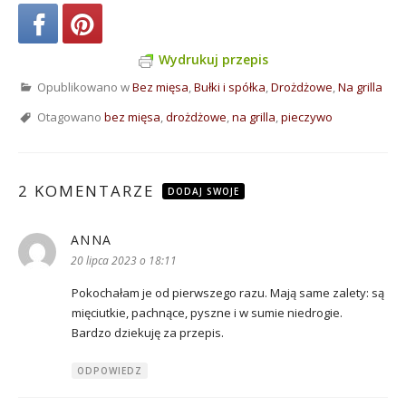
Wydrukuj przepis
Opublikowano w
Bez mięsa
,
Bułki i spółka
,
Drożdżowe
,
Na grilla
Otagowano
bez mięsa
,
drożdżowe
,
na grilla
,
pieczywo
2 KOMENTARZE
DODAJ SWOJE
ANNA
pisze:
20 lipca 2023 o 18:11
Pokochałam je od pierwszego razu. Mają same zalety: są
mięciutkie, pachnące, pyszne i w sumie niedrogie.
Bardzo dziekuję za przepis.
ODPOWIEDZ