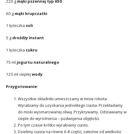
220 g
mąki pszennej typ 650
60 g
mąki krupczatki
1 łyżeczka
soli
5 g
drożdży instant
1 łyżeczka
cukru
75 ml
jogurtu naturalnego
125 ml cieplej
wody
Przygotowanie:
Wszystkie składniki umieszczamy w misie robota.
Wyrabiamy do uzyskania jednolitego ciasta. Przekładamy
do miski wysmarowanej oliwą. Przykrywamy. Odstawiamy w
cieple do wyrośniecia – podwojenia objętości.
Po tym czasie krótko wyrabiamy ciasto.
Dzielimy ciasta na równe 6-8 części, zależnie od wielkości