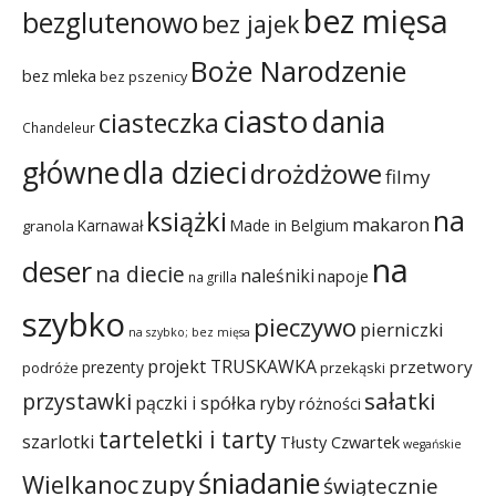
bez mięsa
bezglutenowo
bez jajek
Boże Narodzenie
bez mleka
bez pszenicy
ciasto
dania
ciasteczka
Chandeleur
dla dzieci
główne
drożdżowe
filmy
na
książki
makaron
Karnawał
Made in Belgium
granola
na
deser
na diecie
naleśniki
napoje
na grilla
szybko
pieczywo
pierniczki
na szybko; bez mięsa
projekt TRUSKAWKA
przetwory
prezenty
podróże
przekąski
sałatki
przystawki
pączki i spółka
ryby
różności
tarteletki i tarty
szarlotki
Tłusty Czwartek
wegańskie
śniadanie
Wielkanoc
zupy
świątecznie