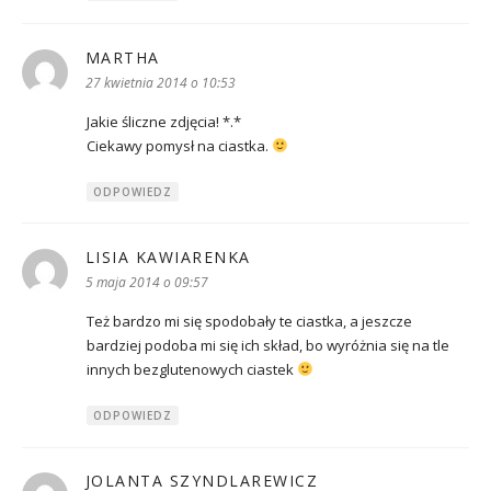
MARTHA
pisze:
27 kwietnia 2014 o 10:53
Jakie śliczne zdjęcia! *.*
Ciekawy pomysł na ciastka.
ODPOWIEDZ
LISIA KAWIARENKA
pisze:
5 maja 2014 o 09:57
Też bardzo mi się spodobały te ciastka, a jeszcze
bardziej podoba mi się ich skład, bo wyróżnia się na tle
innych bezglutenowych ciastek
ODPOWIEDZ
JOLANTA SZYNDLAREWICZ
pisze: