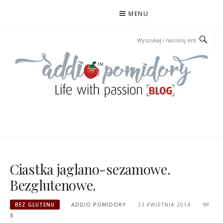
Przejdź
MENU
do
treści
ADDIOPOMIDORY
Ciastka jaglano-sezamowe.
Bezglutenowe.
BEZ GLUTENU
ADDIO POMIDORY
23 KWIETNIA 2014
8