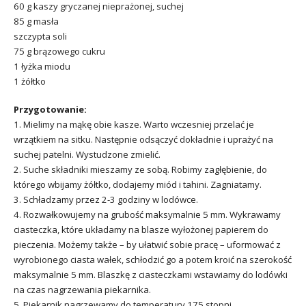
60 g kaszy gryczanej nieprażonej, suchej
85 g masła
szczypta soli
75 g brązowego cukru
1 łyżka miodu
1 żółtko
Przygotowanie:
1. Mielimy na mąkę obie kasze. Warto wczesniej przelać je
wrzątkiem na sitku. Następnie odsączyć dokładnie i uprażyć na
suchej patelni. Wystudzone zmielić.
2. Suche składniki mieszamy ze sobą. Robimy zagłębienie, do
którego wbijamy żółtko, dodajemy miód i tahini. Zagniatamy.
3. Schładzamy przez 2-3 godziny w lodówce.
4. Rozwałkowujemy na grubość maksymalnie 5 mm. Wykrawamy
ciasteczka, które układamy na blasze wyłożonej papierem do
pieczenia. Możemy także – by ułatwić sobie pracę – uformować z
wyrobionego ciasta wałek, schłodzić go a potem kroić na szerokość
maksymalnie 5 mm. Blaszkę z ciasteczkami wstawiamy do lodówki
na czas nagrzewania piekarnika.
5. Piekarnik nagrzewamy do temperatury 175 stopni.