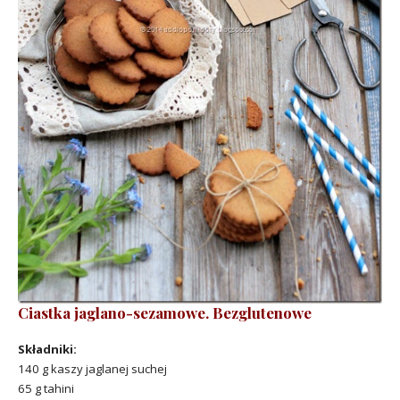
Ciastka jaglano-sezamowe. Bezglutenowe
Składniki:
140 g kaszy jaglanej suchej
65 g tahini