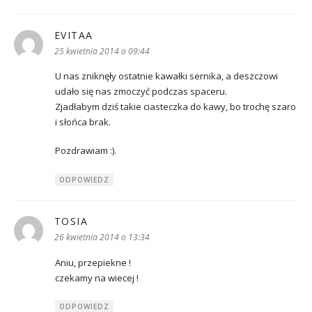
EVITAA
pisze:
25 kwietnia 2014 o 09:44
U nas zniknęły ostatnie kawałki sernika, a deszczowi
udało się nas zmoczyć podczas spaceru.
Zjadłabym dziś takie ciasteczka do kawy, bo trochę szaro
i słońca brak.
Pozdrawiam :).
ODPOWIEDZ
TOSIA
pisze:
26 kwietnia 2014 o 13:34
Aniu, przepiekne !
czekamy na wiecej !
ODPOWIEDZ