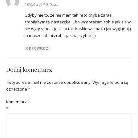
7 maja 2014 o 16:25
Gdyby nie to, ze nie mam tahini to chyba zaraz
zrobiłabym te ciasteczka… bo wyobrażam sobie jak się w
nie wgryzam …. jesli sa tak boskie w smaku jak wyglądają
to musze tahini zrobic jak najszybciej:)
ODPOWIEDZ
Dodaj komentarz
Twój adres e-mail nie zostanie opublikowany.
Wymagane pola są
oznaczone
*
Komentarz
*