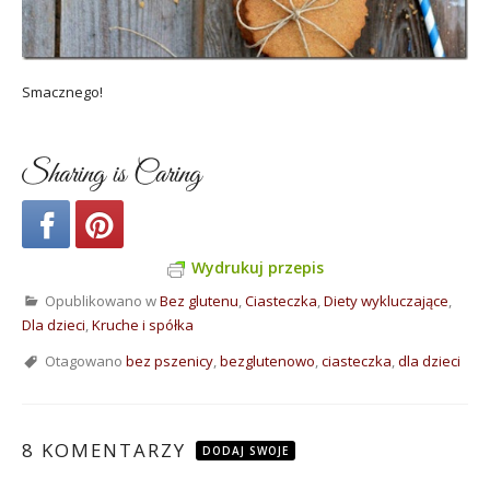
Smacznego!
Sharing is Caring
Wydrukuj przepis
Opublikowano w
Bez glutenu
,
Ciasteczka
,
Diety wykluczające
,
Dla dzieci
,
Kruche i spółka
Otagowano
bez pszenicy
,
bezglutenowo
,
ciasteczka
,
dla dzieci
8 KOMENTARZY
DODAJ SWOJE