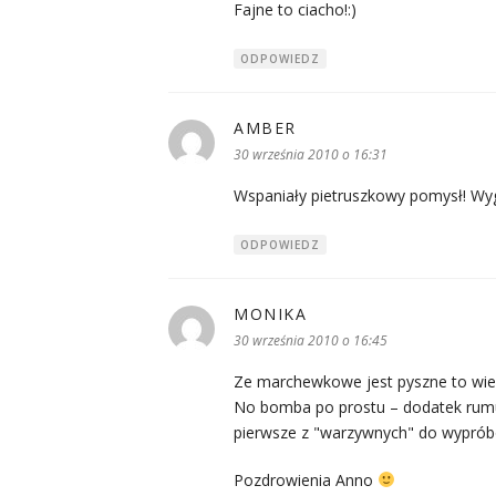
Fajne to ciacho!:)
ODPOWIEDZ
AMBER
pisze:
30 września 2010 o 16:31
Wspaniały pietruszkowy pomysł! Wyg
ODPOWIEDZ
MONIKA
pisze:
30 września 2010 o 16:45
Ze marchewkowe jest pyszne to wiem
No bomba po prostu – dodatek rumu
pierwsze z "warzywnych" do wypróbo
Pozdrowienia Anno