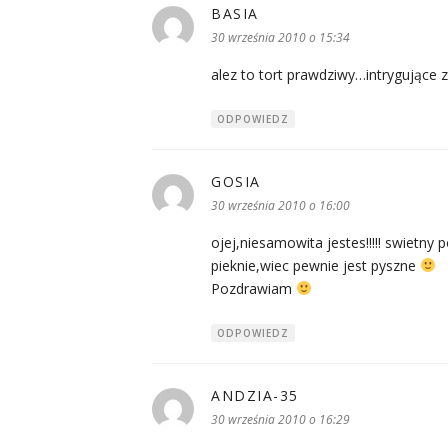
BASIA
pisze:
30 września 2010 o 15:34
alez to tort prawdziwy…intrygujące z
ODPOWIEDZ
GOSIA
pisze:
30 września 2010 o 16:00
ojej,niesamowita jestes!!!!! swietny
pieknie,wiec pewnie jest pyszne
Pozdrawiam
ODPOWIEDZ
ANDZIA-35
pisze:
30 września 2010 o 16:29