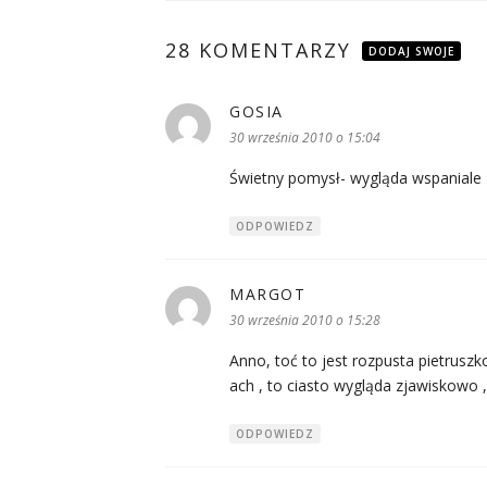
28 KOMENTARZY
DODAJ SWOJE
GOSIA
pisze:
30 września 2010 o 15:04
Świetny pomysł- wygląda wspaniale
ODPOWIEDZ
MARGOT
pisze:
30 września 2010 o 15:28
Anno, toć to jest rozpusta pietrusz
ach , to ciasto wygląda zjawiskowo 
ODPOWIEDZ