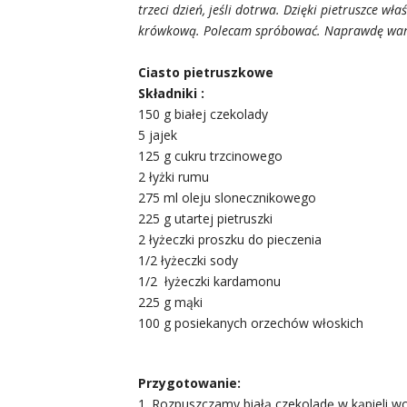
trzeci dzień, jeśli dotrwa. Dzięki pietruszce 
krówkową. Polecam spróbować. Naprawdę war
Ciasto pietruszkowe
Składniki :
150 g białej czekolady
5 jajek
125 g cukru trzcinowego
2 łyżki rumu
275 ml oleju slonecznikowego
225 g utartej pietruszki
2 łyżeczki proszku do pieczenia
1/2 łyżeczki sody
1/2 łyżeczki kardamonu
225 g mąki
100 g posiekanych orzechów włoskich
Przygotowanie:
1. Rozpuszczamy białą czekoladę w kąpieli w