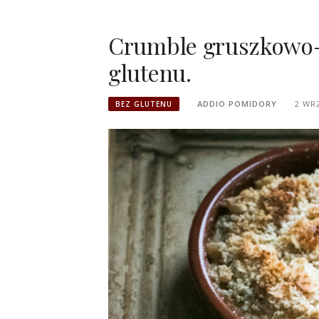
Crumble gruszkowo-
glutenu.
ADDIO POMIDORY
2 WR
BEZ GLUTENU