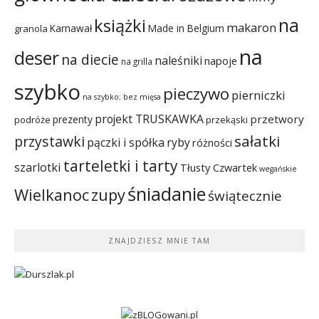
na
książki
makaron
Karnawał
Made in Belgium
granola
na
deser
na diecie
naleśniki
napoje
na grilla
szybko
pieczywo
pierniczki
na szybko; bez mięsa
projekt TRUSKAWKA
przetwory
prezenty
podróże
przekąski
sałatki
przystawki
pączki i spółka
ryby
różności
tarteletki i tarty
szarlotki
Tłusty Czwartek
wegańskie
śniadanie
Wielkanoc
zupy
świątecznie
ZNAJDZIESZ MNIE TAM