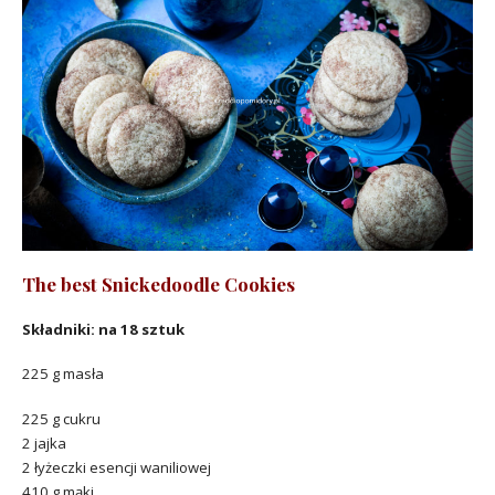
The best Snickedoodle Cookies
Składniki: na 18 sztuk
225 g masła
225 g cukru
2 jajka
2 łyżeczki esencji waniliowej
410 g mąki