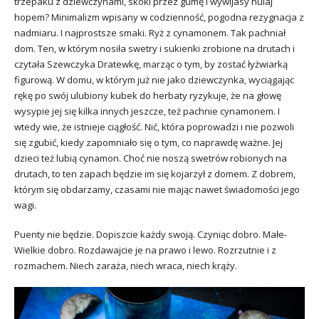
trzepaku z dziewczynami, skoki przez gumę i wywijasy hulaj
hopem? Minimalizm wpisany w codzienność, pogodna rezygnacja z
nadmiaru. I najprostsze smaki. Ryż z cynamonem. Tak pachniał
dom. Ten, w którym nosiła swetry i sukienki zrobione na drutach i
czytała Szewczyka Dratewkę, marząc o tym, by zostać łyżwiarką
figurową. W domu, w którym już nie jako dziewczynka, wyciągając
rękę po swój ulubiony kubek do herbaty ryzykuje, że na głowę
wysypie jej się kilka innych jeszcze, też pachnie cynamonem. I
wtedy wie, że istnieje ciągłość. Nić, która poprowadzi i nie pozwoli
się zgubić, kiedy zapomniało się o tym, co naprawdę ważne. Jej
dzieci też lubią cynamon. Choć nie noszą swetrów robionych na
drutach, to ten zapach będzie im się kojarzył z domem. Z dobrem,
którym się obdarzamy, czasami nie mając nawet świadomości jego
wagi.
Puenty nie będzie. Dopiszcie każdy swoją. Czyniąc dobro. Małe-
Wielkie dobro. Rozdawajcie je na prawo i lewo. Rozrzutnie i z
rozmachem. Niech zaraża, niech wraca, niech krąży.