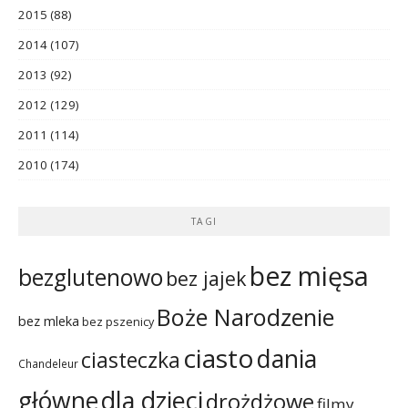
2015
(88)
2014
(107)
2013
(92)
2012
(129)
2011
(114)
2010
(174)
TAGI
bez mięsa
bezglutenowo
bez jajek
Boże Narodzenie
bez mleka
bez pszenicy
ciasto
dania
ciasteczka
Chandeleur
dla dzieci
główne
drożdżowe
filmy