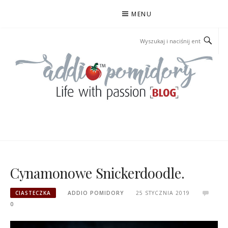
Przejdź
MENU
do
treści
ADDIOPOMIDORY
Cynamonowe Snickerdoodle.
CIASTECZKA
ADDIO POMIDORY
25 STYCZNIA 2019
0