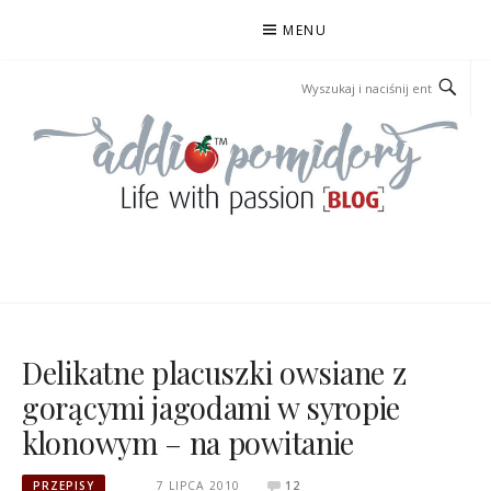
Przejdź
MENU
do
treści
ADDIOPOMIDORY
Delikatne placuszki owsiane z
gorącymi jagodami w syropie
klonowym – na powitanie
PRZEPISY
7 LIPCA 2010
12