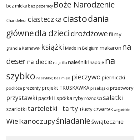
Boże Narodzenie
bez mleka
bez pszenicy
ciasto
dania
ciasteczka
Chandeleur
dla dzieci
główne
drożdżowe
filmy
na
książki
makaron
Karnawał
Made in Belgium
granola
na
deser
na diecie
naleśniki
napoje
na grilla
szybko
pieczywo
pierniczki
na szybko; bez mięsa
projekt TRUSKAWKA
przetwory
prezenty
podróże
przekąski
sałatki
przystawki
pączki i spółka
ryby
różności
tarteletki i tarty
szarlotki
Tłusty Czwartek
wegańskie
śniadanie
Wielkanoc
zupy
świątecznie