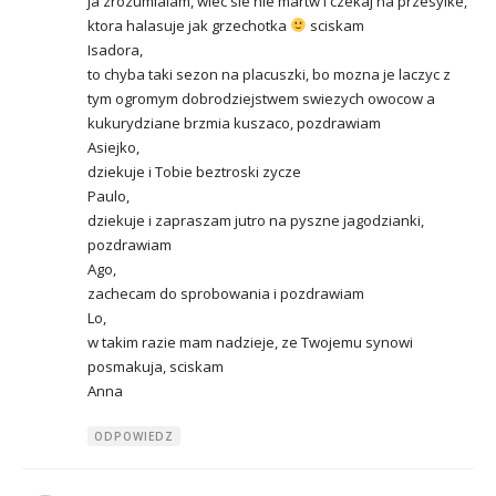
ja zrozumialam, wiec sie nie martw i czekaj na przesylke,
ktora halasuje jak grzechotka
sciskam
Isadora,
to chyba taki sezon na placuszki, bo mozna je laczyc z
tym ogromym dobrodziejstwem swiezych owocow a
kukurydziane brzmia kuszaco, pozdrawiam
Asiejko,
dziekuje i Tobie beztroski zycze
Paulo,
dziekuje i zapraszam jutro na pyszne jagodzianki,
pozdrawiam
Ago,
zachecam do sprobowania i pozdrawiam
Lo,
w takim razie mam nadzieje, ze Twojemu synowi
posmakuja, sciskam
Anna
ODPOWIEDZ