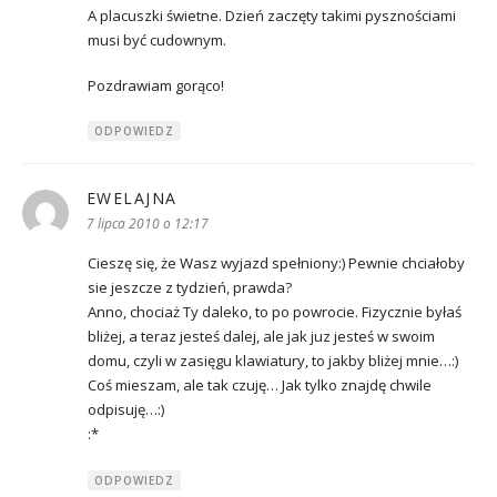
A placuszki świetne. Dzień zaczęty takimi pysznościami
musi być cudownym.
Pozdrawiam gorąco!
ODPOWIEDZ
EWELAJNA
pisze:
7 lipca 2010 o 12:17
Cieszę się, że Wasz wyjazd spełniony:) Pewnie chciałoby
sie jeszcze z tydzień, prawda?
Anno, chociaż Ty daleko, to po powrocie. Fizycznie byłaś
bliżej, a teraz jesteś dalej, ale jak juz jesteś w swoim
domu, czyli w zasięgu klawiatury, to jakby bliżej mnie…:)
Coś mieszam, ale tak czuję… Jak tylko znajdę chwile
odpisuję…:)
:*
ODPOWIEDZ