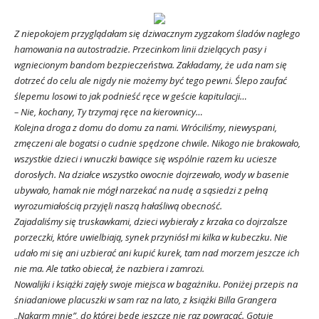
Z niepokojem przyglądałam się dziwacznym zygzakom śladów nagłego
hamowania na autostradzie. Przecinkom linii dzielących pasy i
wgniecionym bandom bezpieczeństwa. Zakładamy, że uda nam się
dotrzeć do celu ale nigdy nie możemy być tego pewni. Ślepo zaufać
ślepemu losowi to jak podnieść ręce w geście kapitulacji…
– Nie, kochany, Ty trzymaj ręce na kierownicy…
Kolejna droga z domu do domu za nami. Wróciliśmy, niewyspani,
zmęczeni ale bogatsi o cudnie spędzone chwile. Nikogo nie brakowało,
wszystkie dzieci i wnuczki bawiące się wspólnie razem ku uciesze
dorosłych. Na działce wszystko owocnie dojrzewało, wody w basenie
ubywało, hamak nie mógł narzekać na nudę a sąsiedzi z pełną
wyrozumiałością przyjęli naszą hałaśliwą obecność.
Zajadaliśmy się truskawkami, dzieci wybierały z krzaka co dojrzalsze
porzeczki, które uwielbiają, synek przyniósł mi kilka w kubeczku. Nie
udało mi się ani uzbierać ani kupić kurek, tam nad morzem jeszcze ich
nie ma. Ale tatko obiecał, że nazbiera i zamrozi.
Nowalijki i książki zajęły swoje miejsca w bagażniku. Poniżej przepis na
śniadaniowe placuszki w sam raz na lato, z książki Billa Grangera
„Nakarm mnie”, do której będę jeszcze nie raz powracać. Gotuje