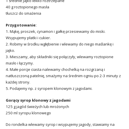
1 średnie jajko lekko roztrzepane
40 g roztopionego masła
tłuszcz do smażenia
Przygotowanie:
1. Mąkę, proszek, cynamon i gałkę przesiewamy do miski.
Wsypujemy płatki i cukier.
2. Robimy w środku wgłębienie i wlewamy do niego maślankę i
jajko.
3. Mieszamy, aby składniki się połączyły, wlewamy roztopione
masło i łączymy.
4. Małe porcje ciasta nalewamy chochelką na rozgrzaną i
natłuszczoną patelnię, smażymy na średnim ogniu po 2-3 minuty z
każdej strony.
5. Podajemy np. z syropem klonowym z jagodami.
Gorący syrop klonowy z jagodami
125 g jagód świeżych lub mrożonych
250 ml syropu klonowego
Do rondelka wlewamy syrop i wsypujemy jagody, stawiamy na