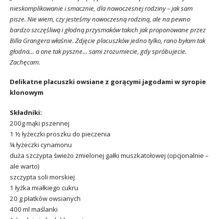
nieskomplikowanie i smacznie, dla nowoczesnej rodziny – jak sam
pisze. Nie wiem, czy jesteśmy nowoczesną rodziną, ale na pewno
bardzo szczęśliwą i głodną przysmaków takich jak proponowane przez
Billa Grangera właśnie. Zdjęcie placuszków jedno tylko, rano byłam tak
głodna… a one tak pyszne… sami zrozumiecie, gdy spróbujecie.
Zachęcam.
Delikatne placuszki owsiane z gorącymi jagodami w syropie
klonowym
Składniki:
200g mąki pszennej
1 ½ łyżeczki proszku do pieczenia
¼ łyżeczki cynamonu
duża szczypta świeżo zmielonej gałki muszkatołowej (opcjonalnie –
ale warto)
szczypta soli morskiej
1 łyżka miałkiego cukru
20 g płatków owsianych
400 ml maślanki