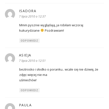
ISADORA
pisze:
7 lipca 2010 o 12:37
Mmm pysznie wyglądają, ja robiłam wczoraj
kukurydziane
Pozdrawiam!
ODPOWIEDZ
ASIEJA
pisze:
7 lipca 2010 o 12:51
beztrosko i słodko o poranku.. wcale się nie dziwię, że
zdjęc więcej nie ma
uśmiechów!
ODPOWIEDZ
PAULA
pisze: