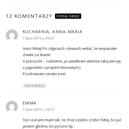
12 KOMENTARZY
DODAJ SWOJE
KUCHARNIA, ANNA-MARIA
pisze:
7 lipca 2010 o 09:43
Aniu! Witaj! Po zdjęciach i słowach widać, że wspaniałe
chwile za Wami!
A placuszki – cudowne, ja uwielbiam właśnie taką wersję
z jagodami i syropem klonowym:)
Pozdrawiam serdecznie!
ODPOWIEDZ
EMMA
pisze:
7 lipca 2010 o 10:37
Też czasami mam tak, że chcę szybko zrobić fotkę, bo już
jestem głodna, bo pyszne itp.