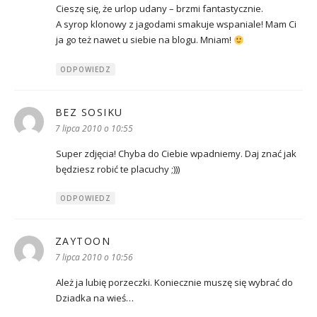
Cieszę się, że urlop udany – brzmi fantastycznie.
A syrop klonowy z jagodami smakuje wspaniale! Mam Ci
ja go też nawet u siebie na blogu. Mniam!
ODPOWIEDZ
BEZ SOSIKU
pisze:
7 lipca 2010 o 10:55
Super zdjęcia! Chyba do Ciebie wpadniemy. Daj znać jak
będziesz robić te placuchy ;)))
ODPOWIEDZ
ZAYTOON
pisze:
7 lipca 2010 o 10:56
Ależ ja lubię porzeczki. Koniecznie muszę się wybrać do
Dziadka na wieś…