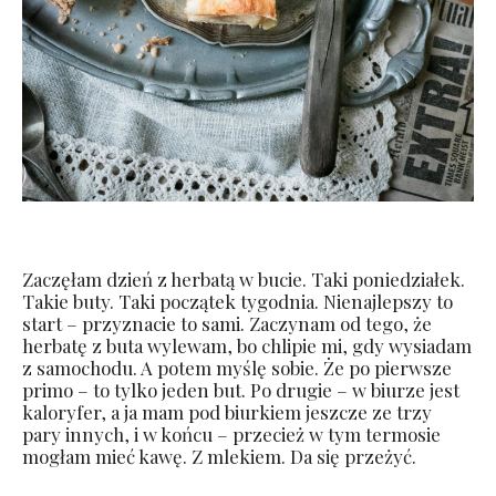
Zaczęłam dzień z herbatą w bucie. Taki poniedziałek.
Takie buty. Taki początek tygodnia. Nienajlepszy to
start – przyznacie to sami. Zaczynam od tego, że
herbatę z buta wylewam, bo chlipie mi, gdy wysiadam
z samochodu. A potem myślę sobie. Że po pierwsze
primo – to tylko jeden but. Po drugie – w biurze jest
kaloryfer, a ja mam pod biurkiem jeszcze ze trzy
pary innych, i w końcu – przecież w tym termosie
mogłam mieć kawę. Z mlekiem. Da się przeżyć.