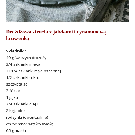
Drożdżowa strucla z jabłkami i cynamonową
kruszonką
Składniki:
40 g świeżych drożdży
3/4 szklanki mleka
3 i 1/4 szklanki mąki pszennej
1/2 szklanki cukru
szczypta soli
2 żółtka
1 jajka
3/4 szklanki oleju
2 kg jabłek
rodzynki (ewentualnie)
Na cynamonową kruszonkę:
65 g masła