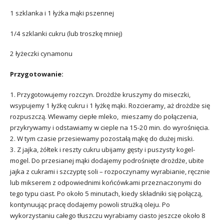
1 szklanka i 1 łyżka mąki pszennej
1/4 szklanki cukru (lub troszkę mniej)
2 łyżeczki cynamonu
Przygotowanie:
1. Przygotowujemy rozczyn.
Drożdże kruszymy do miseczki,
wsypujemy 1 łyżkę cukru i 1 łyżkę mąki. Rozcieramy, aż drożdże się
rozpuszczą. Wlewamy ciepłe mleko, mieszamy do połączenia,
przykrywamy i odstawiamy w cieple na 15-20 min. do wyrośnięcia.
2. W tym czasie przesiewamy pozostałą mąkę do dużej miski.
3. Z jajka, żółtek i reszty cukru ubijamy gęsty i puszysty kogel-
mogel. Do przesianej mąki dodajemy podrośnięte drożdże, ubite
jajka z cukrami i szczyptę soli – rozpoczynamy wyrabianie, ręcznie
lub mikserem z odpowiednimi końcówkami przeznaczonymi do
tego typu ciast. Po około 5 minutach, kiedy składniki się połączą,
kontynuując pracę dodajemy powoli strużką oleju. Po
wykorzystaniu całego tłuszczu wyrabiamy ciasto jeszcze około 8