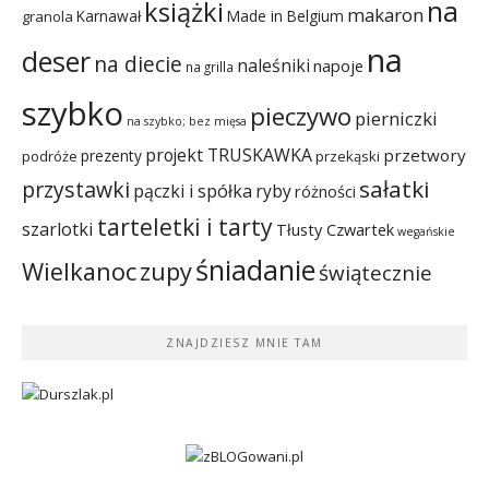
na
książki
makaron
Karnawał
Made in Belgium
granola
na
deser
na diecie
naleśniki
napoje
na grilla
szybko
pieczywo
pierniczki
na szybko; bez mięsa
projekt TRUSKAWKA
przetwory
prezenty
podróże
przekąski
sałatki
przystawki
pączki i spółka
ryby
różności
tarteletki i tarty
szarlotki
Tłusty Czwartek
wegańskie
śniadanie
Wielkanoc
zupy
świątecznie
ZNAJDZIESZ MNIE TAM