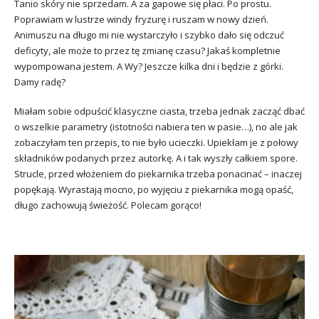
Tanio skóry nie sprzedam. A za gapowe się płaci. Po prostu.
Poprawiam w lustrze windy fryzurę i ruszam w nowy dzień.
Animuszu na długo mi nie wystarczyło i szybko dało się odczuć
deficyty, ale może to przez tę zmianę czasu? Jakaś kompletnie
wypompowana jestem. A Wy? Jeszcze kilka dni i będzie z górki.
Damy radę?
Miałam sobie odpuścić klasyczne ciasta, trzeba jednak zacząć dbać
o wszelkie parametry (istotności nabiera ten w pasie…), no ale jak
zobaczyłam ten przepis, to nie było ucieczki. Upiekłam je z połowy
składników podanych przez autorkę. A i tak wyszły całkiem spore.
Strucle, przed włożeniem do piekarnika trzeba ponacinać – inaczej
popękają. Wyrastają mocno, po wyjęciu z piekarnika mogą opaść,
długo zachowują świeżość. Polecam gorąco!