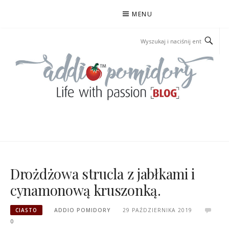
Przejdź
MENU
do
treści
ADDIOPOMIDORY
Drożdżowa strucla z jabłkami i
cynamonową kruszonką.
CIASTO
ADDIO POMIDORY
29 PAŹDZIERNIKA 2019
0