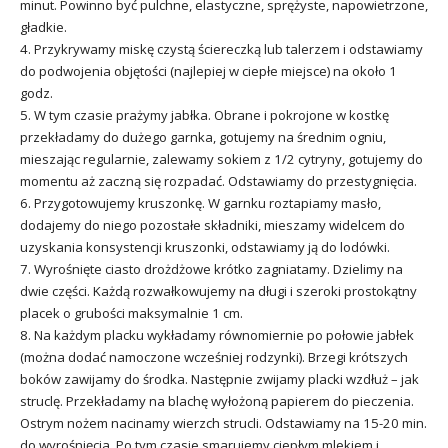
minut. Powinno być pulchne, elastyczne, sprężyste, napowietrzone,
gładkie.
4. Przykrywamy miskę czystą ściereczką lub talerzem i odstawiamy
do podwojenia objętości (najlepiej w ciepłe miejsce) na około 1
godz.
5. W tym czasie prażymy jabłka. Obrane i pokrojone w kostkę
przekładamy do dużego garnka, gotujemy na średnim ogniu,
mieszając regularnie, zalewamy sokiem z 1/2 cytryny, gotujemy do
momentu aż zaczną się rozpadać. Odstawiamy do przestygnięcia.
6. Przygotowujemy kruszonkę. W garnku roztapiamy masło,
dodajemy do niego pozostałe składniki, mieszamy widelcem do
uzyskania konsystencji kruszonki, odstawiamy ją do lodówki.
7. Wyrośnięte ciasto drożdżowe krótko zagniatamy. Dzielimy na
dwie części. Każdą rozwałkowujemy na długi i szeroki prostokątny
placek o grubości maksymalnie 1 cm.
8. Na każdym placku wykładamy równomiernie po połowie jabłek
(można dodać namoczone wcześniej rodzynki). Brzegi krótszych
boków zawijamy do środka. Następnie zwijamy placki wzdłuż – jak
struclę. Przekładamy na blachę wyłożoną papierem do pieczenia.
Ostrym nożem nacinamy wierzch strucli. Odstawiamy na 15-20 min.
do wyrośnięcia. Po tym czasie smarujemy ciepłym mlekiem i