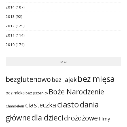
2014
(107)
2013
(92)
2012
(129)
2011
(114)
2010
(174)
TAGI
bez mięsa
bezglutenowo
bez jajek
Boże Narodzenie
bez mleka
bez pszenicy
ciasto
dania
ciasteczka
Chandeleur
dla dzieci
główne
drożdżowe
filmy