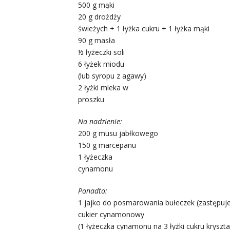
500 g mąki
20 g drożdży
świeżych + 1 łyżka cukru + 1 łyżka mąki
90 g masła
½ łyżeczki soli
6 łyżek miodu
(lub syropu z agawy)
2 łyżki mleka w
proszku
Na nadzienie:
200 g musu jabłkowego
150 g marcepanu
1 łyżeczka
cynamonu
Ponadto:
1 jajko do posmarowania bułeczek (zastępuje
cukier cynamonowy
(1 łyżeczka cynamonu na 3 łyżki cukru kryszta