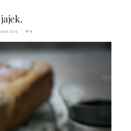
jajek.
PADA 2016
9