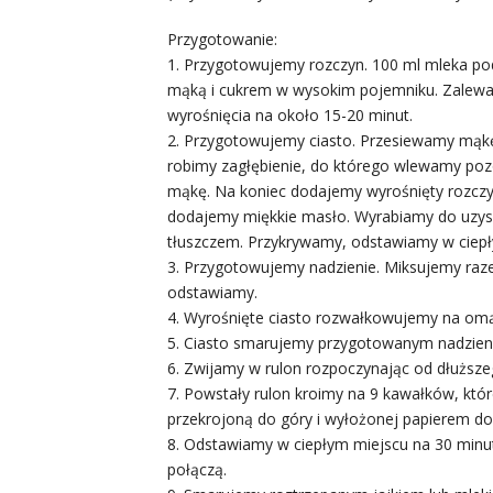
Przygotowanie:
1. Przygotowujemy rozczyn. 100 ml mleka p
mąką i cukrem w wysokim pojemniku. Zalewa
wyrośnięcia na około 15-20 minut.
2. Przygotowujemy ciasto. Przesiewamy mąkę 
robimy zagłębienie, do którego wlewamy poz
mąkę. Na koniec dodajemy wyrośnięty rozczyn
dodajemy miękkie masło. Wyrabiamy do uzysk
tłuszczem. Przykrywamy, odstawiamy w ciepł
3. Przygotowujemy nadzienie. Miksujemy ra
odstawiamy.
4. Wyrośnięte ciasto rozwałkowujemy na om
5. Ciasto smarujemy przygotowanym nadzie
6. Zwijamy w rulon rozpoczynając od dłuższe
7. Powstały rulon kroimy na 9 kawałków, kt
przekrojoną do góry i wyłożonej papierem do
8. Odstawiamy w ciepłym miejscu na 30 minut
połączą.