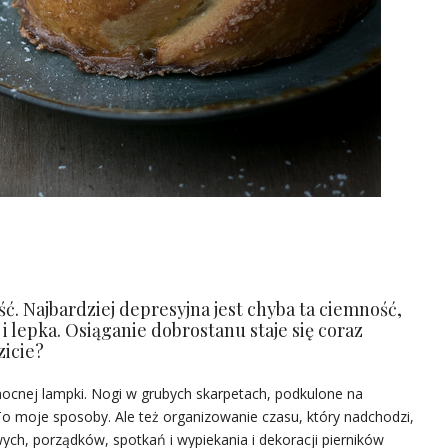
. Najbardziej depresyjna jest chyba ta ciemność,
 lepka. Osiąganie dobrostanu staje się coraz
zicie?
j nocnej lampki. Nogi w grubych skarpetach, podkulone na
To moje sposoby. Ale też organizowanie czasu, który nadchodzi,
ych, porządków, spotkań i wypiekania i dekoracji pierników