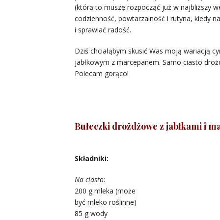
(którą to muszę rozpocząć już w najbliższy we
codzienność, powtarzalność i rutyna, kiedy 
i sprawiać radość.
Dziś chciałąbym skusić Was moją wariacją
jabłkowym z marcepanem. Samo ciasto drożdż
Polecam gorąco!
Bułeczki drożdżowe z jabłkami i m
Składniki:
Na ciasto:
200 g mleka (może
być mleko roślinne)
85 g wody