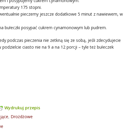
ekiem i posypujemy cukrem cynamonowym.
mperatury 175 stopni.
ewentualnie pieczemy jeszcze dodatkowe 5 minut z nawiewem, w
żna bułeczki posypać cukrem cynamonowym lub pudrem.
iedy podczas pieczenia nie zetkną się ze sobą, jeśli zdecydujecie
podzielcie ciasto nie na 9 a na 12 porcji – tyle też bułeczek
Wydrukuj przepis
ające
,
Drożdżowe
we