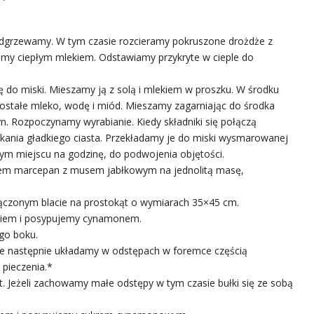
odgrzewamy. W tym czasie rozcieramy pokruszone drożdże z
my ciepłym mlekiem. Odstawiamy przykryte w cieple do
do miski. Mieszamy ją z solą i mlekiem w proszku. W środku
ostałe mleko, wodę i miód. Mieszamy zagarniając do środka
. Rozpoczynamy wyrabianie. Kiedy składniki się połączą
ania gładkiego ciasta. Przekładamy je do miski wysmarowanej
ym miejscu na godzinę, do podwojenia objętości.
zem marcepan z musem jabłkowym na jednolitą masę,
ączonym blacie na prostokąt o wymiarach 35×45 cm.
niem i posypujemy cynamonem.
go boku.
óre następnie układamy w odstępach w foremce częścią
 pieczenia.*
. Jeżeli zachowamy małe odstępy w tym czasie bułki się ze sobą