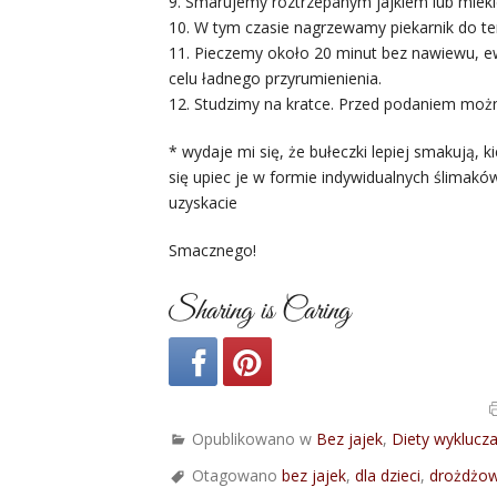
9. Smarujemy roztrzepanym jajkiem lub ml
10. W tym czasie nagrzewamy piekarnik do te
11. Pieczemy około 20 minut bez nawiewu, 
celu ładnego przyrumienienia.
12. Studzimy na kratce. Przed podaniem mo
* wydaje mi się, że bułeczki lepiej smakują, k
się upiec je w formie indywidualnych ślimaków 
uzyskacie
Smacznego!
Sharing is Caring
Opublikowano w
Bez jajek
,
Diety wyklucz
Otagowano
bez jajek
,
dla dzieci
,
drożdżo